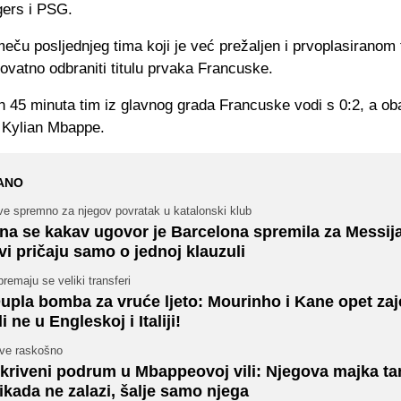
ers i PSG.
eču posljednjeg tima koji je već prežaljen i prvoplasiranom 
rovatno odbraniti titulu prvaka Francuske.
h 45 minuta tim iz glavnog grada Francuske vodi s 0:2, a ob
o Kylian Mbappe.
ANO
ve spremno za njegov povratak u katalonski klub
na se kakav ugovor je Barcelona spremila za Messija,
vi pričaju samo o jednoj klauzuli
remaju se veliki transferi
upla bomba za vruće ljeto: Mourinho i Kane opet za
li ne u Engleskoj i Italiji!
ive raskošno
kriveni podrum u Mbappeovoj vili: Njegova majka t
ikada ne zalazi, šalje samo njega