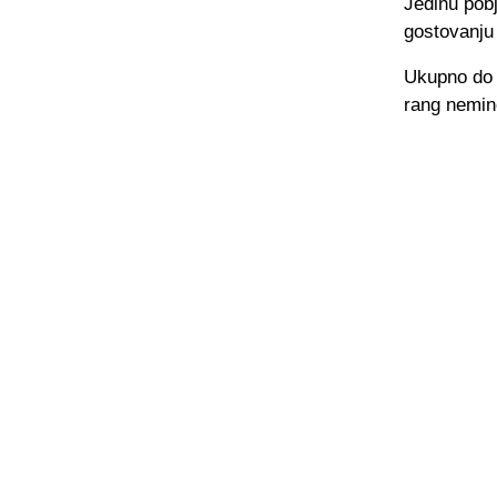
Jedinu pobj
gostovanju 
Ukupno do s
rang nemino