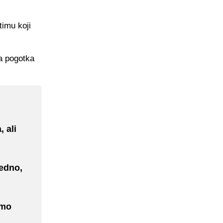
timu koji
a pogotka
 ali
jedno,
amo