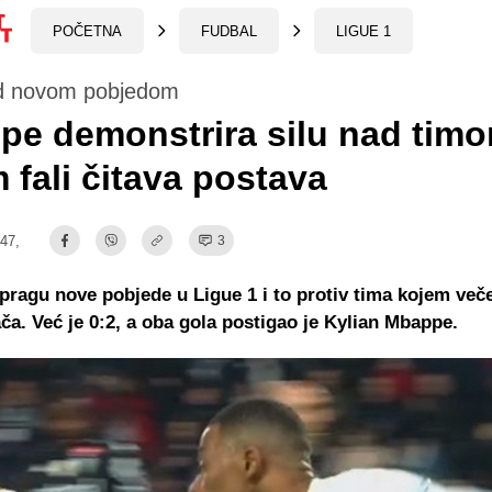
POČETNA
FUDBAL
LIGUE 1
d novom pobjedom
pe demonstrira silu nad tim
 fali čitava postava
:47,
3
pragu nove pobjede u Ligue 1 i to protiv tima kojem veče
ača. Već je 0:2, a oba gola postigao je Kylian Mbappe.