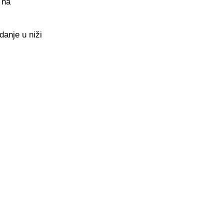
 na
danje u niži