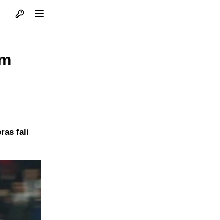
Otvori profil
Otvori meni
om
ras fali