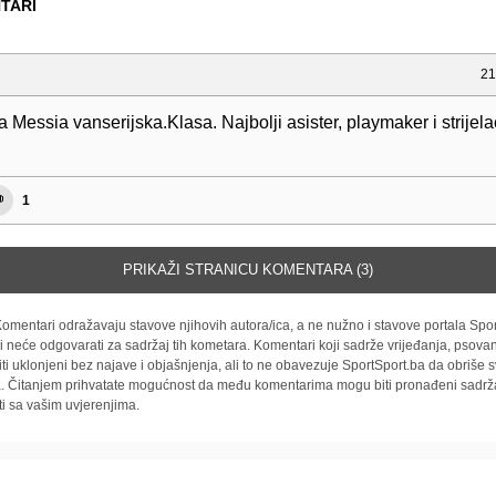
TARI
21
a Messia vanserijska.Klasa. Najbolji asister, playmaker i strijel
1
PRIKAŽI STRANICU KOMENTARA (3)
omentari odražavaju stavove njihovih autora/ica, a ne nužno i stavove portala Spor
i neće odgovarati za sadržaj tih kometara. Komentari koji sadrže vrijeđanja, psovan
iti uklonjeni bez najave i objašnjenja, ali to ne obavezuje SportSport.ba da obriše
la. Čitanjem prihvatate mogućnost da među komentarima mogu biti pronađeni sadrža
ti sa vašim uvjerenjima.