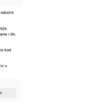
 odustni
yja,
ame i bh.
no kod
vi u
ED