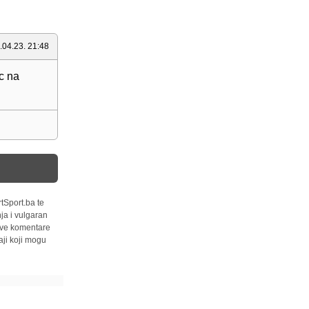
.04.23. 21:48
ac na
tSport.ba te
ja i vulgaran
 sve komentare
ji koji mogu