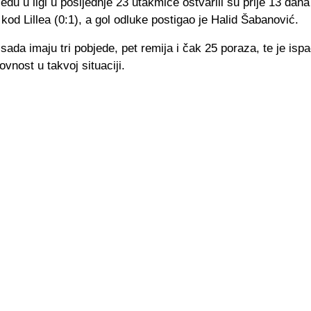
edu u ligi u posljednje 23 utakmice ostvarili su prije 13 dana
kod Lillea (0:1), a gol odluke postigao je Halid Šabanović.
ada imaju tri pobjede, pet remija i čak 25 poraza, te je ispa
vnost u takvoj situaciji.