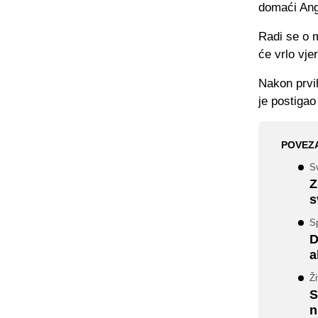
domaći Ang
Radi se o m
će vrlo vje
Nakon prvi
je postiga
POVEZ
S
Z
s
Sp
D
a
Ž
S
n