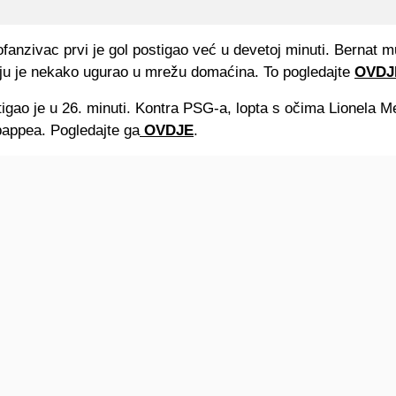
fanzivac prvi je gol postigao već u devetoj minuti. Bernat m
n ju je nekako ugurao u mrežu domaćina. To pogledajte
OVDJ
tigao je u 26. minuti. Kontra PSG-a, lopta s očima Lionela Me
bappea. Pogledajte ga
OVDJE
.