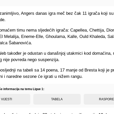
zanimljivo, Angers danas igra meč bez čak 11 igrača koji su
de.
maćem timu nema sljedećih igrača: Capellea, Chettija, Dion
El Melalija, Eneme-Elle, Ghoulama, Kalle, Ould Khaleda, Sal
nalca Šabanovića.
aleb također je odustan u današnjoj utakmici kod domaćina, 
g nije povreda nego suspenzija.
osljednji na tabeli sa 14 poena, 17 manje od Bresta koji je pr
ni i naredne sezone će igrati u nižem rangu.
še informacija na temu Ligue 1:
VIJESTI
TABELA
RASPOR