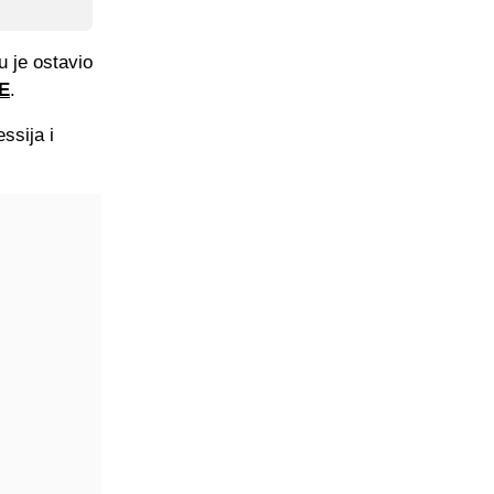
u je ostavio
E
.
ssija i