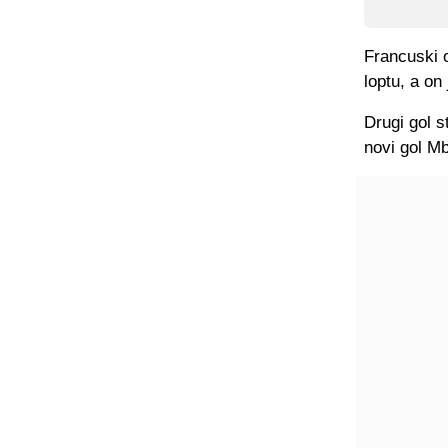
Francuski o
loptu, a o
Drugi gol s
novi gol M