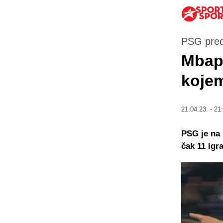
PSG pre
Mbap
kojem
21.04.23. - 21
PSG je na 
čak 11 igr