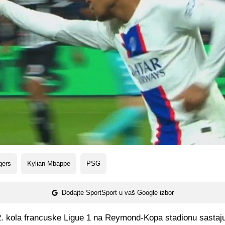
gers
Kylian Mbappe
PSG
Dodajte SportSport u vaš Google izbor
2. kola francuske Ligue 1 na Reymond-Kopa stadionu sastaj