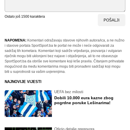
Ostalo još
1500
karaktera
POŠALJI
NAPOMENA:
Komentari odražavaju stavove njihovih autora/ica, a ne nužno
i stavove portala SportSport.ba te portal ne može i neće odgovarati za
sadržaj tih kometara. Komentari koji sadrže vrijeđanja, psovanja i vulgaran
riječnik mogu biti uklonjeni bez najave i objašnjenja, ali to ne obavezuje
SportSport.ba da obriše sve komentare koji krše pravila. Čitanjem prihvatate
mogućnost da među komentarima mogu biti pronađeni sadržaji koji mogu
biti u suprotnosti sa vašim uvjerenjima.
NAJNOVIJE VIJESTI
UEFA bez milosti
Dobili 10.000 eura kazne zbog
pogrdne poruke Lešinarima!
Otkrio detalje pregovora