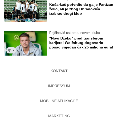
Košarkaš potvrdio da ga je Partizan
želio, ali je zbog Obradovića
izabrao drugi klub
Pejčinović uskoro u novom klubu
"Novi Džeko" pred transferom
karijere! Wolfsburg dogovorio
posao vrijedan čak 25 miliona eura!
2
KONTAKT
IMPRESSUM
MOBILNE APLIKACIJE
MARKETING