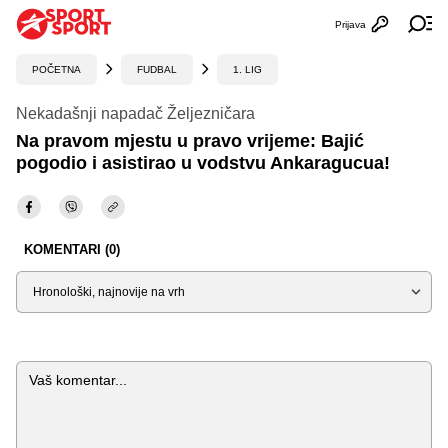
Prijava
Otvori profi
Ot
POČETNA
FUDBAL
1. LIG
Nekadašnji napadač Željezničara
Na pravom mjestu u pravo vrijeme: Bajić
pogodio i asistirao u vodstvu Ankaragucua!
KOMENTARI (0)
Sortiraj
Komentar