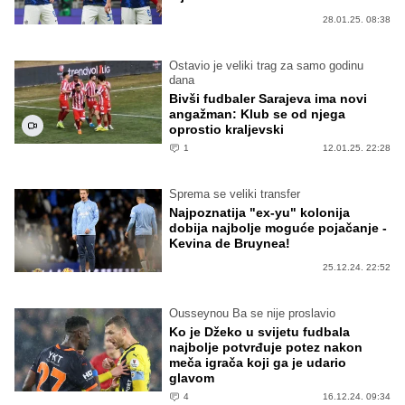
28.01.25. 08:38
Ostavio je veliki trag za samo godinu
dana
Bivši fudbaler Sarajeva ima novi
angažman: Klub se od njega
oprostio kraljevski
1
12.01.25. 22:28
Sprema se veliki transfer
Najpoznatija "ex-yu" kolonija
dobija najbolje moguće pojačanje -
Kevina de Bruynea!
25.12.24. 22:52
Ousseynou Ba se nije proslavio
Ko je Džeko u svijetu fudbala
najbolje potvrđuje potez nakon
meča igrača koji ga je udario
glavom
4
16.12.24. 09:34