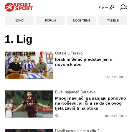
Prijava
Otvori profi
Ot
NOVO
FORUM
MOJE TEME
TABELE
1. Lig
Ostaje u Turskoj
Ibrahim Šehić predstavljen u
novom klubu
16.07.26. 09:06
Bivši napadač Sarajeva
Mnogi navijači ga sanjaju ponovno
na Koševu, ali čini se da će ovog
ljeta završiti na otoku
3
08.06.26. 18:00
Uvodi posrnuli tim u elitu?