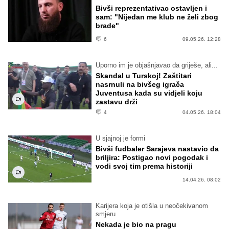
Bivši reprezentativac ostavljen i
sam: "Nijedan me klub ne želi zbog
brade"
6
09.05.26. 12:28
Uporno im je objašnjavao da griješe, ali...
Skandal u Turskoj! Zaštitari
nasrnuli na bivšeg igrača
Juventusa kada su vidjeli koju
zastavu drži
4
04.05.26. 18:04
U sjajnoj je formi
Bivši fudbaler Sarajeva nastavio da
briljira: Postigao novi pogodak i
vodi svoj tim prema historiji
14.04.26. 08:02
Karijera koja je otišla u neočekivanom
smjeru
Nekada je bio na pragu