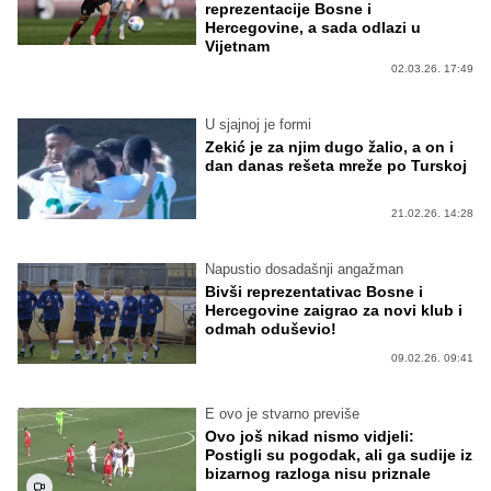
reprezentacije Bosne i
Hercegovine, a sada odlazi u
Vijetnam
02.03.26. 17:49
U sjajnoj je formi
Zekić je za njim dugo žalio, a on i
dan danas rešeta mreže po Turskoj
21.02.26. 14:28
Napustio dosadašnji angažman
Bivši reprezentativac Bosne i
Hercegovine zaigrao za novi klub i
odmah oduševio!
09.02.26. 09:41
E ovo je stvarno previše
Ovo još nikad nismo vidjeli:
Postigli su pogodak, ali ga sudije iz
bizarnog razloga nisu priznale