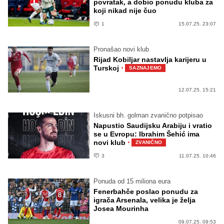
povratak, a dobio ponudu kluba za
koji nikad nije čuo
1
15.07.25. 23:07
Pronašao novi klub
Rijad Kobiljar nastavlja karijeru u
·
Turskoj
SAZNAJEMO
12.07.25. 15:21
Iskusni bh. golman zvanično potpisao
Napustio Saudijsku Arabiju i vratio
se u Evropu: Ibrahim Šehić ima
·
novi klub
ZVANIČNO
3
11.07.25. 10:46
Ponuda od 15 miliona eura
Fenerbahče poslao ponudu za
igrača Arsenala, velika je želja
Josea Mourinha
09.07.25. 09:53