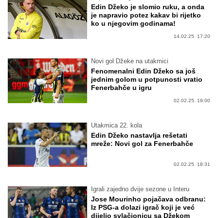
Edin Džeko je slomio ruku, a onda
je napravio potez kakav bi rijetko
ko u njegovim godinama!
14.02.25. 17:20
Novi gol Džeke na utakmici
Fenomenalni Edin Džeko sa još
jednim golom u potpunosti vratio
Fenerbahče u igru
02.02.25. 19:00
Utakmica 22. kola
Edin Džeko nastavlja rešetati
mreže: Novi gol za Fenerbahče
02.02.25. 18:31
Igrali zajedno dvije sezone u Interu
Jose Mourinho pojačava odbranu:
Iz PSG-a dolazi igrač koji je već
dijelio svlačionicu sa Džekom