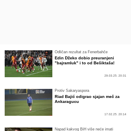
Odličan rezultat za Fenerbahče
Edin Džeko dobio preuranjeni
"bajramluk" i to od Bešiktaša!
29.03.25. 20:31
Protiv Sakaryaspora
Riad Bajić odigrao sjajan meč za
Ankaragucu
17.02.25. 20:14
Napad kakvog BiH više neće imati