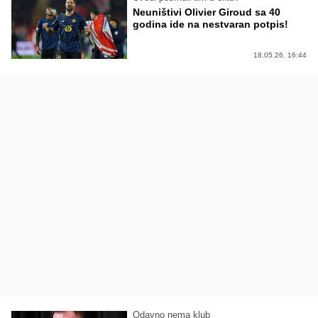
Neuništivi Olivier Giroud sa 40
godina ide na nestvaran potpis!
18.05.26. 16:44
Odavno nema klub