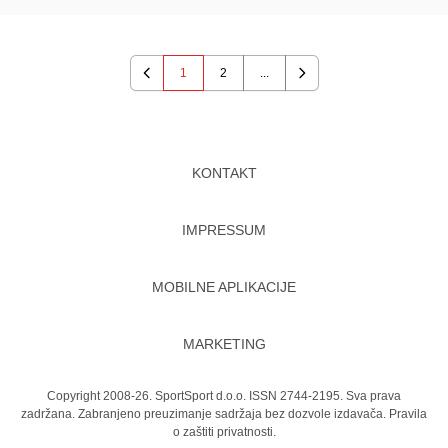
1
2
...
Previous
Next
KONTAKT
IMPRESSUM
MOBILNE APLIKACIJE
MARKETING
Copyright 2008-26. SportSport d.o.o. ISSN 2744-2195. Sva prava
zadržana. Zabranjeno preuzimanje sadržaja bez dozvole izdavača.
Pravila
o zaštiti privatnosti.