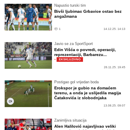
Napustio turski tim
Bivši ljubimac Grbavice ostao bez
angažmana
1
14.12.25. 14:13
Javio se za SportSport
Edin Višća o povredi, operaciji,
reprezentaciji, Barbarezu...
·
EKSKLUZIVNO
26.11.25. 19:45
Postigao gol vrijedan boda
Erokspor je gubio na domaćem
terenu, a onda je uslijedila magija
Čatakovića iz slobodnjaka
13.08.25. 09:07
Zanimljiva situacija
Alen Halilović najavljivao veliki