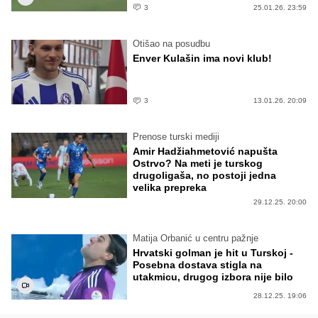
3
25.01.26. 23:59
Otišao na posudbu
Enver Kulašin ima novi klub!
3
13.01.26. 20:09
Prenose turski mediji
Amir Hadžiahmetović napušta
Ostrvo? Na meti je turskog
drugoligaša, no postoji jedna
velika prepreka
29.12.25. 20:00
Matija Orbanić u centru pažnje
Hrvatski golman je hit u Turskoj -
Posebna dostava stigla na
utakmicu, drugog izbora nije bilo
28.12.25. 19:06