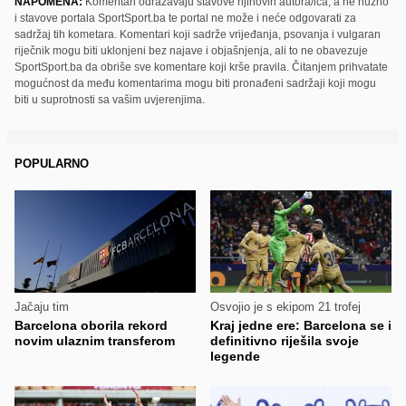
NAPOMENA:
Komentari odražavaju stavove njihovih autora/ica, a ne nužno
i stavove portala SportSport.ba te portal ne može i neće odgovarati za
sadržaj tih kometara. Komentari koji sadrže vrijeđanja, psovanja i vulgaran
riječnik mogu biti uklonjeni bez najave i objašnjenja, ali to ne obavezuje
SportSport.ba da obriše sve komentare koji krše pravila. Čitanjem prihvatate
mogućnost da među komentarima mogu biti pronađeni sadržaji koji mogu
biti u suprotnosti sa vašim uvjerenjima.
POPULARNO
Jačaju tim
Osvojio je s ekipom 21 trofej
Barcelona oborila rekord
Kraj jedne ere: Barcelona se i
novim ulaznim transferom
definitivno riješila svoje
legende