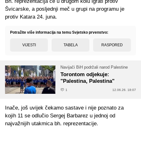
Bh. reprezentacija će u drugom kolu igrati protiv
Švicarske, a posljednji meč u grupi na programu je
protiv Katara 24. juna.
Potražite više informacija na temu Svjetsko prvenstvo:
VIJESTI
TABELA
RASPORED
Navijači BiH podržali narod Palestine
Torontom odjekuje:
"Palestina, Palestina"
1
12.06.26. 18:07
Inače, još uvijek čekamo sastave i nije poznato za
kojih 11 se odlučio Sergej Barbarez u jednoj od
najvažnijih utakmica bh. reprezentacije.