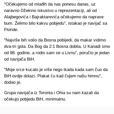
"Očekujemo od mlađih da nas ponesu danas, uz
naravno Džekino iskustvo u reprezentaciji, ali od
Alajbegovića i Bajraktarevića očekujemo da naprave
bum. Želimo bilo kakvu pobjedu", istakao je navijač sa
Floride.
"Najviše bih volio da Bosna pobijedi, da makar vidimo
dva-tri gola. Da Bog da 2:1 Bosna dobila. U Kanadi smo
od 98. godine, a rodio sam se u Livnu", poručio je jedan
od navijača BiH.
"Moje srce kucalo je više nego ikada kada sam čuo da
BiH ovdje dolazi. Plakat ću kad čujem našu himnu",
dodao je.
Grupa navijača iz Toronta i Ohia su nam kazali da
očekuju pobjedu BiH, minimalnu.