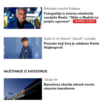
Rekordan transfer Kraljeva
Fotografija iz aviona oduševila
navijače Reala: "Stiže u Madrid na
·
potpis ugovora"
UDARNA VIJEST
Sada će ovi dresovi "planuti" u prodaji
Poznato koji broj je odabrao Kerim
Alajbegović
NAJČITANIJE IZ KATEGORIJE
Jačaju tim
Barcelona oborila rekord novim
ulaznim transferom