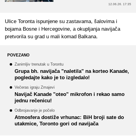
12.06.26. 17:35
Ulice Toronta ispunjene su zastavama, šalovima i
bojama Bosne i Hercegovine, a okupljanja navijača
pretvorila su grad u mali komad Balkana.
POVEZANO
Zanimljiv trenutak u Torontu
Grupa bh. navijača "naletila" na korteo Kanade,
pogledajte kako je to izgledalo!
Večeras igraju Zmajevi
Navijač Kanade "oteo" mikrofon i rekao samo
jednu rečenicu!
Odbrojavanje je počelo
Atmosfera dostiže vrhunac: BiH broji sate do
utakmice, Toronto gori od navijača