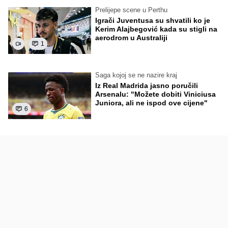
Prelijepe scene u Perthu
Igrači Juventusa su shvatili ko je
Kerim Alajbegović kada su stigli na
aerodrom u Australiji
1
Saga kojoj se ne nazire kraj
Iz Real Madrida jasno poručili
Arsenalu: "Možete dobiti Viniciusa
Juniora, ali ne ispod ove cijene"
6