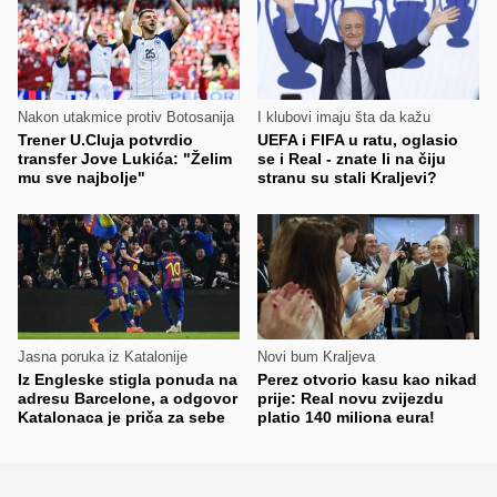
Nakon utakmice protiv Botosanija
I klubovi imaju šta da kažu
Trener U.Cluja potvrdio
UEFA i FIFA u ratu, oglasio
transfer Jove Lukića: "Želim
se i Real - znate li na čiju
mu sve najbolje"
stranu su stali Kraljevi?
Jasna poruka iz Katalonije
Novi bum Kraljeva
Iz Engleske stigla ponuda na
Perez otvorio kasu kao nikad
adresu Barcelone, a odgovor
prije: Real novu zvijezdu
Katalonaca je priča za sebe
platio 140 miliona eura!