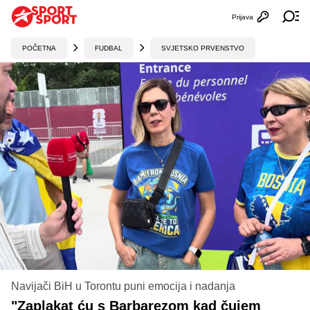
Prijava
Otvori profi
Ot
POČETNA
FUDBAL
SVJETSKO PRVENSTVO
Navijači BiH u Torontu puni emocija i nadanja
"Zaplakat ću s Barbarezom kad čujem