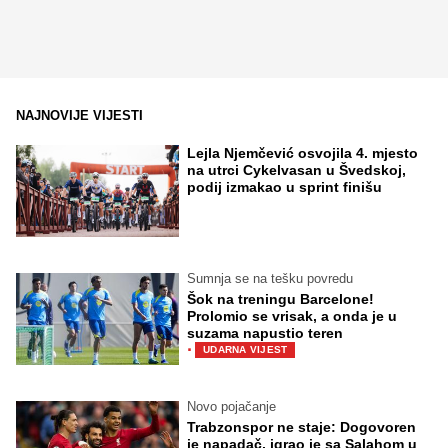
NAJNOVIJE VIJESTI
Lejla Njemčević osvojila 4. mjesto
na utrci Cykelvasan u Švedskoj,
podij izmakao u sprint finišu
Sumnja se na tešku povredu
Šok na treningu Barcelone!
Prolomio se vrisak, a onda je u
suzama napustio teren
·
UDARNA VIJEST
Novo pojačanje
Trabzonspor ne staje: Dogovoren
je napadač, igrao je sa Salahom u