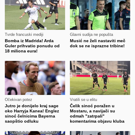
Tvrde francuski mediji
Glavni sudija ne popušta
Bomba iz Madrida! Arda
Musić ne želi nastaviti meč
Guler prihvatio ponudu od
dok se ne isprazne tribine!
18 miliona eura!
Očekivan potez
Vratili se u elitu
Jutro je donijelo kraj sage
Čelik sinoć poražen u
oko Harryja Kanea! Englez
Mostaru, a navijači su
sinoć čelnicima Bayerna
odmah "zatrpali"
saopštio odluku
komentarima objavu kluba