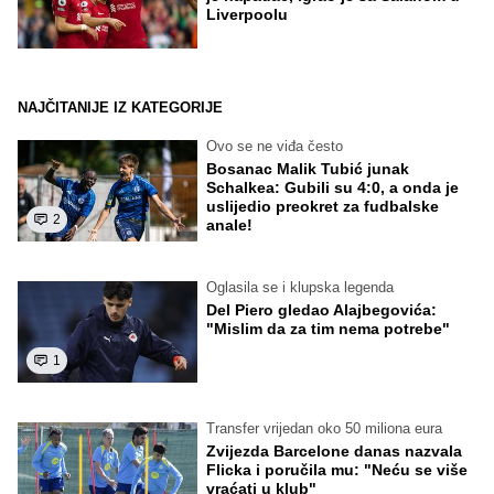
Liverpoolu
NAJČITANIJE IZ KATEGORIJE
Ovo se ne viđa često
Bosanac Malik Tubić junak
Schalkea: Gubili su 4:0, a onda je
uslijedio preokret za fudbalske
2
anale!
Oglasila se i klupska legenda
Del Piero gledao Alajbegovića:
"Mislim da za tim nema potrebe"
1
Transfer vrijedan oko 50 miliona eura
Zvijezda Barcelone danas nazvala
Flicka i poručila mu: "Neću se više
vraćati u klub"