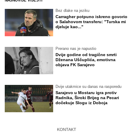
NAJNOVIJE VIJESTI
Bez dlake na jeziku
Carragher potpuno iskreno govorio
o Salahovom transferu: "Turska mi
djeluje kao..."
Prerano nas je napustio
Dvije godine od tragične smrti
Dženana Uščuplića, emotivna
objava FK Sarajevo
Dvije utakmice su danas na rasporedu
Sarajevo u Mostaru igra protiv
Radnika, Široki Brijeg na Pecari
dočekuje Slogu iz Doboja
KONTAKT