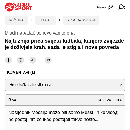
Prijava
Otvori profi
Ot
POČETNA
FUDBAL
PRIMERA DIVISION
Mladi napadač ponovo van terena
Najtužnija priča svijeta fudbala, karijera zvijezde
je doživjela krah, sada je stigla i nova povreda
1
KOMENTARI (1)
Sortiraj
Bba
14.11.24. 08:14
Nasljednik Messija moze biti samo Messi i niko vise,tj
ne postoji niti ce ikad postojati takvo nesto...