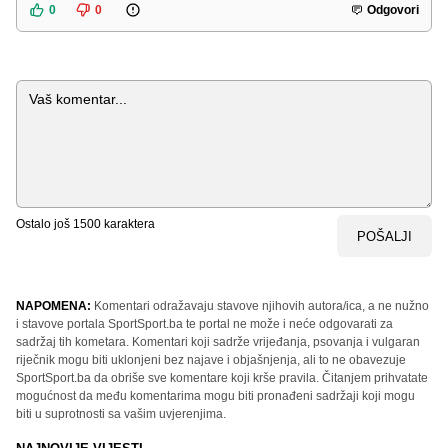
0
0
Odgovori
Komentar
Ostalo još
1500
karaktera
POŠALJI
NAPOMENA:
Komentari odražavaju stavove njihovih autora/ica, a ne nužno
i stavove portala SportSport.ba te portal ne može i neće odgovarati za
sadržaj tih kometara. Komentari koji sadrže vrijeđanja, psovanja i vulgaran
riječnik mogu biti uklonjeni bez najave i objašnjenja, ali to ne obavezuje
SportSport.ba da obriše sve komentare koji krše pravila. Čitanjem prihvatate
mogućnost da među komentarima mogu biti pronađeni sadržaji koji mogu
biti u suprotnosti sa vašim uvjerenjima.