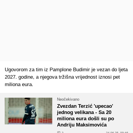
Ugovorom za tim iz Pamplone Budimir je vezan do ljeta
2027. godine, a njegova tržišna vrijednost iznosi pet
miliona eura.
Neočekivano
Zvezdan Terzić 'upecao'
jednog velikana - Sa 20
miliona eura došli su po
Andriju Maksimovića
2
24.06.25. 09:46