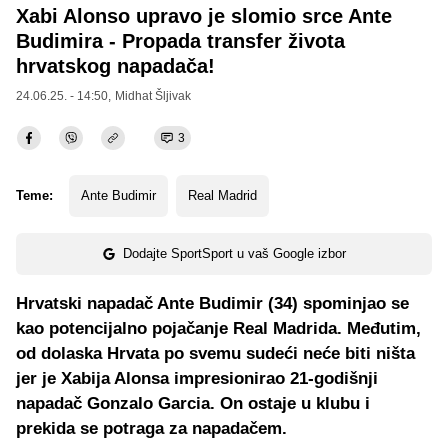
Xabi Alonso upravo je slomio srce Ante
Budimira - Propada transfer života
hrvatskog napadača!
24.06.25. - 14:50,
Midhat Šljivak
3
Teme:
Ante Budimir
Real Madrid
Dodajte SportSport u vaš Google izbor
Hrvatski napadač Ante Budimir (34) spominjao se
kao potencijalno pojačanje Real Madrida. Međutim,
od dolaska Hrvata po svemu sudeći neće biti ništa
jer je Xabija Alonsa impresionirao 21-godišnji
napadač Gonzalo Garcia. On ostaje u klubu i
prekida se potraga za napadačem.