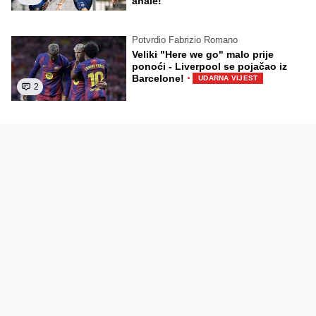
anale!
Potvrdio Fabrizio Romano
Veliki "Here we go" malo prije
ponoći - Liverpool se pojačao iz
·
Barcelone!
UDARNA VIJEST
2