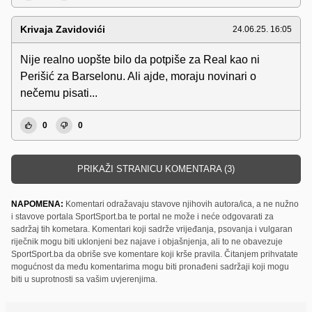
Krivaja Zavidovići
24.06.25. 16:05
Nije realno uopšte bilo da potpiše za Real kao ni
Perišić za Barselonu. Ali ajde, moraju novinari o
nečemu pisati...
0
0
PRIKAŽI STRANICU KOMENTARA (3)
NAPOMENA:
Komentari odražavaju stavove njihovih autora/ica, a ne nužno
i stavove portala SportSport.ba te portal ne može i neće odgovarati za
sadržaj tih kometara. Komentari koji sadrže vrijeđanja, psovanja i vulgaran
riječnik mogu biti uklonjeni bez najave i objašnjenja, ali to ne obavezuje
SportSport.ba da obriše sve komentare koji krše pravila. Čitanjem prihvatate
mogućnost da među komentarima mogu biti pronađeni sadržaji koji mogu
biti u suprotnosti sa vašim uvjerenjima.