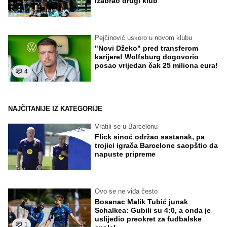
izabrao drugi klub
Pejčinović uskoro u novom klubu
"Novi Džeko" pred transferom
karijere! Wolfsburg dogovorio
posao vrijedan čak 25 miliona eura!
4
NAJČITANIJE IZ KATEGORIJE
Vratili se u Barcelonu
Flick sinoć održao sastanak, pa
trojici igrača Barcelone saopštio da
napuste pripreme
Ovo se ne viđa često
Bosanac Malik Tubić junak
Schalkea: Gubili su 4:0, a onda je
uslijedio preokret za fudbalske
1