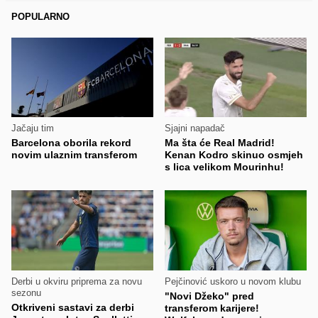
POPULARNO
Jačaju tim
Sjajni napadač
Barcelona oborila rekord
Ma šta će Real Madrid!
novim ulaznim transferom
Kenan Kodro skinuo osmjeh
s lica velikom Mourinhu!
Derbi u okviru priprema za novu
Pejčinović uskoro u novom klubu
sezonu
"Novi Džeko" pred
Otkriveni sastavi za derbi
transferom karijere!