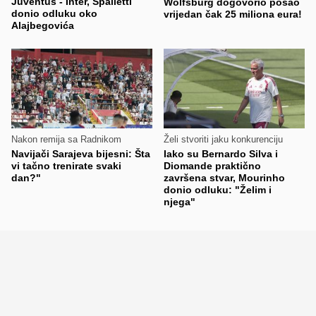
Juventus - Inter, Spalletti
Wolfsburg dogovorio posao
donio odluku oko
vrijedan čak 25 miliona eura!
Alajbegovića
Nakon remija sa Radnikom
Želi stvoriti jaku konkurenciju
Navijači Sarajeva bijesni: Šta
Iako su Bernardo Silva i
vi tačno trenirate svaki
Diomande praktično
dan?"
završena stvar, Mourinho
donio odluku: "Želim i
njega"