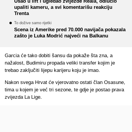
Ušao u lift i ugledao zvijezde Reala, odlučio
upaliti kameru, a svi komentarišu reakciju
Trenta
To dožive samo rijetki
Scena iz Amerike pred 70.000 navijača pokazala
zašto je Luka Modrić najveći na Balkanu
Garcia će tako dobiti šansu da pokaže šta zna, a
nažalost, Budimiru propada veliki transfer kojim je
trebao zaključiti lijepu karijeru koju je imao.
Nakon svega Hrvat će vjerovatno ostati član Osasune,
tima u kojem je već tri sezone, te gdje je postao prava
zvijezda La Lige.