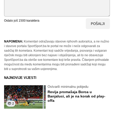
Ostalo još
1500
karaktera
POŠALJI
NAPOMENA:
Komentari odražavaju stavove njihovih autora/ica, a ne nužno
i stavove portala SportSport.ba te portal ne može i neće odgovarati za
sadržaj tih kometara. Komentari koji sadrže vrijeđanja, psovanja i vulgaran
riječnik mogu biti uklonjeni bez najave i objašnjenja, ali to ne obavezuje
SportSport.ba da obriše sve komentare koji krše pravila. Čitanjem prihvatate
mogućnost da među komentarima mogu biti pronađeni sadržaji koji mogu
biti u suprotnosti sa vašim uvjerenjima.
NAJNOVIJE VIJESTI
Ostvarili minimalnu pobjedu
Revija promašaja Borca u
Banjaluci, ali je na korak od play-
offa
2