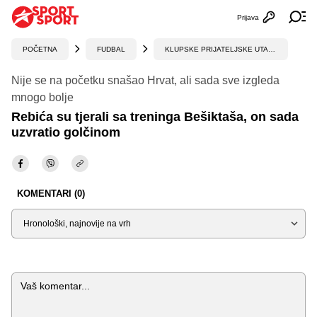
Prijava
Otvori profi
Ot
POČETNA
FUDBAL
KLUPSKE PRIJATELJSKE UTAKMICE
Nije se na početku snašao Hrvat, ali sada sve izgleda
mnogo bolje
Rebića su tjerali sa treninga Bešiktaša, on sada
uzvratio golčinom
KOMENTARI (0)
Sortiraj
Komentar