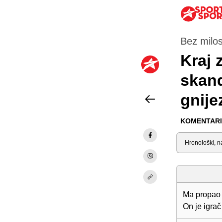
Bez milos
Kraj 
skand
gnije
KOMENTARI 
Sortiraj
Ma propao j
On je igrač