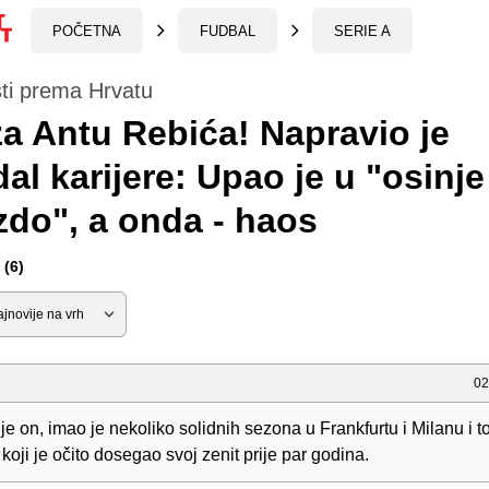
POČETNA
FUDBAL
SERIE A
ti prema Hrvatu
za Antu Rebića! Napravio je
al karijere: Upao je u "osinje
zdo", a onda - haos
(6)
02
e on, imao je nekoliko solidnih sezona u Frankfurtu i Milanu i to
 koji je očito dosegao svoj zenit prije par godina.