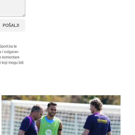
POŠALJI
Sport.ba te
a i vulgaran
sve komentare
 koji mogu biti