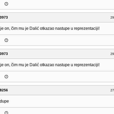
0973
29
e on, čim mu je Dalić otkazao nastupe u reprezentaciji!
0973
29
e on, čim mu je Dalić otkazao nastupe u reprezentaciji!
8256
27
 dupe