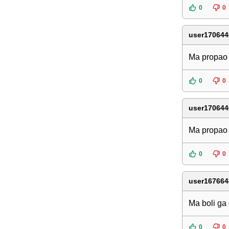
0
0
user170644
Ma propao j
0
0
user170644
Ma propao j
0
0
user167664
Ma boli ga
0
0