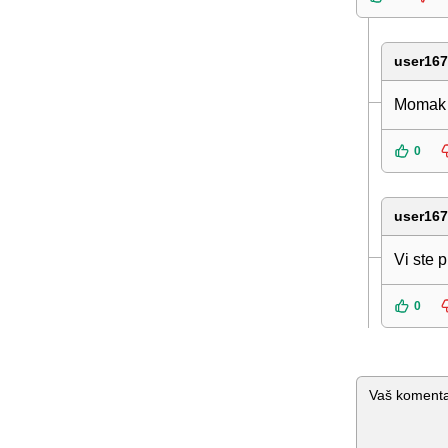
user16
Momak 
0
user16
Vi ste 
0
Komentar