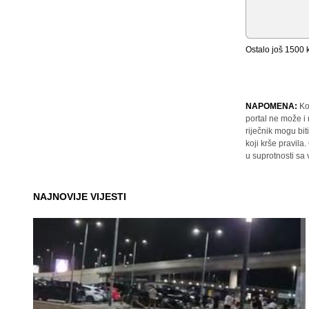
Ostalo još
1500
k
NAPOMENA:
Ko
portal ne može i
riječnik mogu bit
koji krše pravil
u suprotnosti sa
NAJNOVIJE VIJESTI