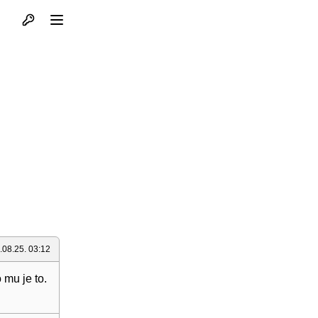
Otvori profil
Otvori meni
.08.25. 03:12
 mu je to.