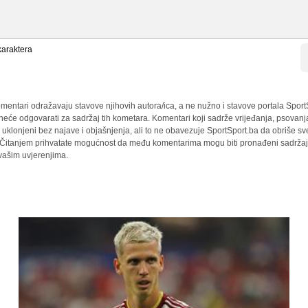
araktera
mentari odražavaju stavove njihovih autora/ica, a ne nužno i stavove portala Sport
 neće odgovarati za sadržaj tih kometara. Komentari koji sadrže vrijeđanja, psovanj
i uklonjeni bez najave i objašnjenja, ali to ne obavezuje SportSport.ba da obriše 
a. Čitanjem prihvatate mogućnost da među komentarima mogu biti pronađeni sadržaji
 vašim uvjerenjima.