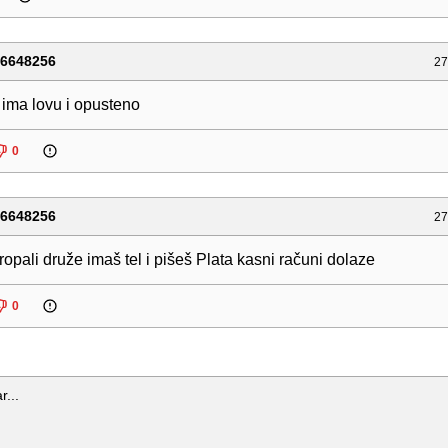
76648256
27
ima lovu i opusteno
0
76648256
27
propali druže imaš tel i pišeš Plata kasni računi dolaze
0