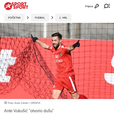
Prijava
Otvori profi
Ot
POČETNA
FUDBAL
1. HNL
Foto: Ante Cizmic / CROPIX
Ante Vukušić "otvorio dušu"