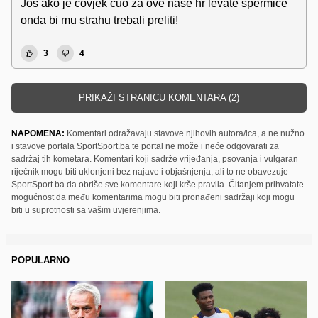
Jos ako je covjek cuo za ove nase hr levate spermice
onda bi mu strahu trebali preliti!
3
4
PRIKAŽI STRANICU KOMENTARA (2)
NAPOMENA:
Komentari odražavaju stavove njihovih autora/ica, a ne nužno
i stavove portala SportSport.ba te portal ne može i neće odgovarati za
sadržaj tih kometara. Komentari koji sadrže vrijeđanja, psovanja i vulgaran
riječnik mogu biti uklonjeni bez najave i objašnjenja, ali to ne obavezuje
SportSport.ba da obriše sve komentare koji krše pravila. Čitanjem prihvatate
mogućnost da među komentarima mogu biti pronađeni sadržaji koji mogu
biti u suprotnosti sa vašim uvjerenjima.
POPULARNO