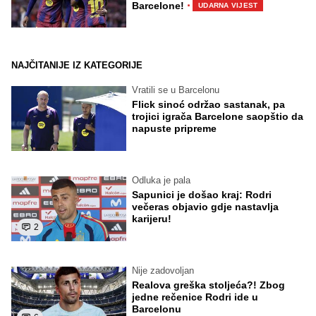
·
Barcelone!
UDARNA VIJEST
NAJČITANIJE IZ KATEGORIJE
Vratili se u Barcelonu
Flick sinoć održao sastanak, pa
trojici igrača Barcelone saopštio da
napuste pripreme
Odluka je pala
Sapunici je došao kraj: Rodri
večeras objavio gdje nastavlja
karijeru!
2
Nije zadovoljan
Realova greška stoljeća?! Zbog
jedne rečenice Rodri ide u
Barcelonu