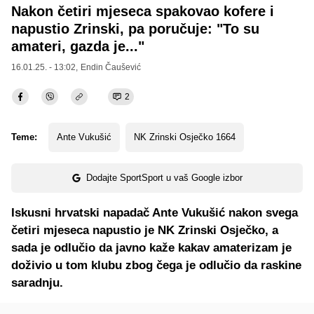
Nakon četiri mjeseca spakovao kofere i
napustio Zrinski, pa poručuje: "To su
amateri, gazda je..."
16.01.25. - 13:02,
Endin Čaušević
2
Teme:
Ante Vukušić
NK Zrinski Osječko 1664
Dodajte SportSport u vaš Google izbor
Iskusni hrvatski napadač Ante Vukušić nakon svega
četiri mjeseca napustio je NK Zrinski Osječko, a
sada je odlučio da javno kaže kakav amaterizam je
doživio u tom klubu zbog čega je odlučio da raskine
saradnju.