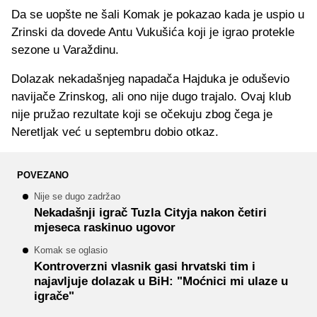
Da se uopšte ne šali Komak je pokazao kada je uspio u
Zrinski da dovede Antu Vukušića koji je igrao protekle
sezone u Varaždinu.
Dolazak nekadašnjeg napadača Hajduka je oduševio
navijače Zrinskog, ali ono nije dugo trajalo. Ovaj klub
nije pružao rezultate koji se očekuju zbog čega je
Neretljak već u septembru dobio otkaz.
POVEZANO
Nije se dugo zadržao
Nekadašnji igrač Tuzla Cityja nakon četiri
mjeseca raskinuo ugovor
Komak se oglasio
Kontroverzni vlasnik gasi hrvatski tim i
najavljuje dolazak u BiH: "Moćnici mi ulaze u
igrače"