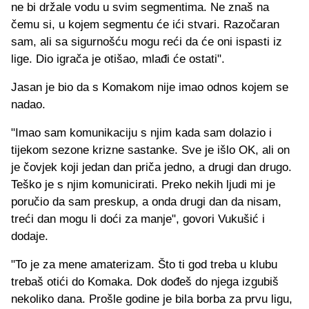
ne bi držale vodu u svim segmentima. Ne znaš na
čemu si, u kojem segmentu će ići stvari. Razočaran
sam, ali sa sigurnošću mogu reći da će oni ispasti iz
lige. Dio igrača je otišao, mlađi će ostati".
Jasan je bio da s Komakom nije imao odnos kojem se
nadao.
"Imao sam komunikaciju s njim kada sam dolazio i
tijekom sezone krizne sastanke. Sve je išlo OK, ali on
je čovjek koji jedan dan priča jedno, a drugi dan drugo.
Teško je s njim komunicirati. Preko nekih ljudi mi je
poručio da sam preskup, a onda drugi dan da nisam,
treći dan mogu li doći za manje", govori Vukušić i
dodaje.
"To je za mene amaterizam. Što ti god treba u klubu
trebaš otići do Komaka. Dok dođeš do njega izgubiš
nekoliko dana. Prošle godine je bila borba za prvu ligu,