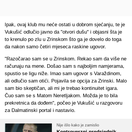
Ipak, ovaj klub mu neće ostati u dobrom sjećanju, te je
Vukušić odlučio javno da "otvori dušu" i objasni šta je
to krenulo po zlu u Zrinskom što ga je dovelo do toga
da nakon samo četiri mjeseca raskine ugovor.
"Razočarao sam se u Zrinskom. Rekao sam da više ne
računaju na mene. Došao sam s najboljim namjerama,
spustio se ligu niže. Imao sam ugovor s Varaždinom,
ali odlučio sam otići. Pojavila se opcija za Zrinski. Malo
sam bio skeptičan, ali mi je trebao kontinuitet igara.
Čuo sam se s Matom Neretljakom. Možda je to bila
prekretnica da dođem", počeo je Vukušić u razgovoru
za Dalmatinski portal i nastavio.
Nije išlo kako je zamislio
Kontroverzni predsjednik