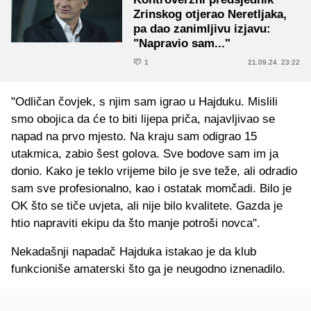
Zrinskog otjerao Neretljaka,
pa dao zanimljivu izjavu:
"Napravio sam..."
1
21.09.24. 23:22
"Odličan čovjek, s njim sam igrao u Hajduku. Mislili
smo obojica da će to biti lijepa priča, najavljivao se
napad na prvo mjesto. Na kraju sam odigrao 15
utakmica, zabio šest golova. Sve bodove sam im ja
donio. Kako je teklo vrijeme bilo je sve teže, ali odradio
sam sve profesionalno, kao i ostatak momčadi. Bilo je
OK što se tiče uvjeta, ali nije bilo kvalitete. Gazda je
htio napraviti ekipu da što manje potroši novca".
Nekadašnji napadač Hajduka istakao je da klub
funkcioniše amaterski što ga je neugodno iznenadilo.