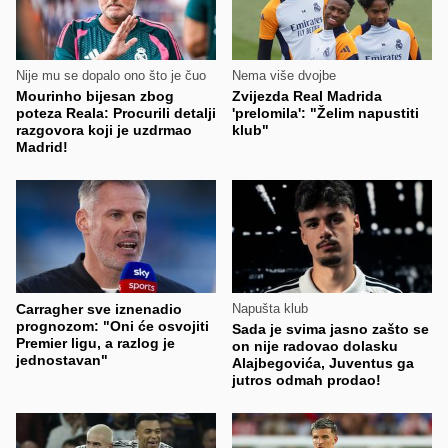
Nije mu se dopalo ono što je čuo
Nema više dvojbe
Mourinho bijesan zbog
Zvijezda Real Madrida
poteza Reala: Procurili detalji
'prelomila': "Želim napustiti
razgovora koji je uzdrmao
klub"
Madrid!
Carragher sve iznenadio
Napušta klub
prognozom: "Oni će osvojiti
Sada je svima jasno zašto se
Premier ligu, a razlog je
on nije radovao dolasku
jednostavan"
Alajbegovića, Juventus ga
jutros odmah prodao!