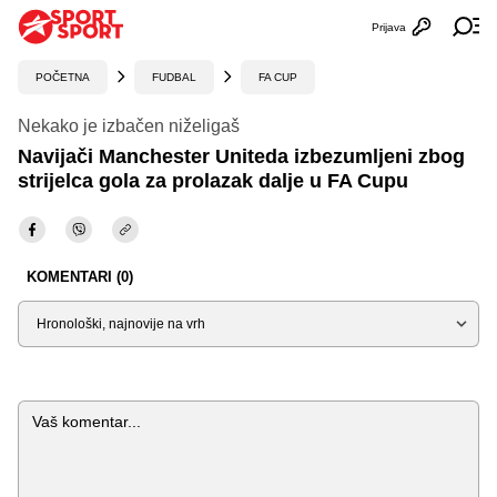
Prijava
Otvori profi
Ot
POČETNA
FUDBAL
FA CUP
Nekako je izbačen niželigaš
Navijači Manchester Uniteda izbezumljeni zbog
strijelca gola za prolazak dalje u FA Cupu
KOMENTARI (0)
Sortiraj
Komentar