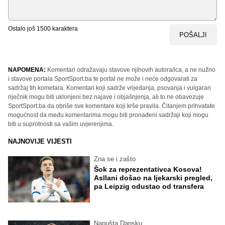
Ostalo još
1500
karaktera
POŠALJI
NAPOMENA:
Komentari odražavaju stavove njihovih autora/ica, a ne nužno
i stavove portala SportSport.ba te portal ne može i neće odgovarati za
sadržaj tih kometara. Komentari koji sadrže vrijeđanja, psovanja i vulgaran
riječnik mogu biti uklonjeni bez najave i objašnjenja, ali to ne obavezuje
SportSport.ba da obriše sve komentare koji krše pravila. Čitanjem prihvatate
mogućnost da među komentarima mogu biti pronađeni sadržaji koji mogu
biti u suprotnosti sa vašim uvjerenjima.
NAJNOVIJE VIJESTI
Zna se i zašto
Šok za reprezentativca Kosova!
Asllani došao na ljekarski pregled,
pa Leipzig odustao od transfera
Napušta Dansku