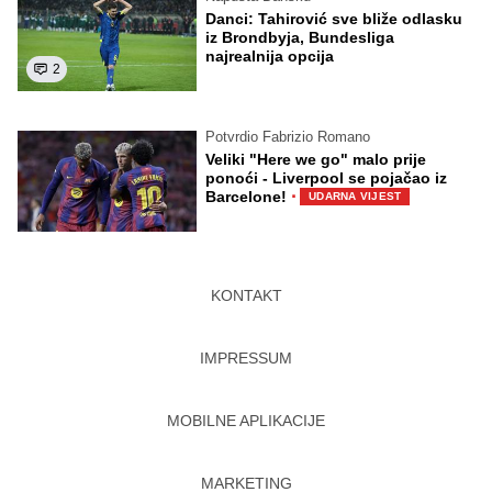
Danci: Tahirović sve bliže odlasku
iz Brondbyja, Bundesliga
najrealnija opcija
2
Potvrdio Fabrizio Romano
Veliki "Here we go" malo prije
ponoći - Liverpool se pojačao iz
·
Barcelone!
UDARNA VIJEST
KONTAKT
IMPRESSUM
MOBILNE APLIKACIJE
MARKETING