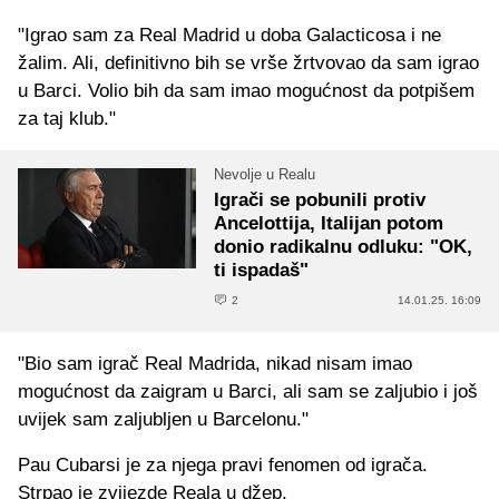
"Igrao sam za Real Madrid u doba Galacticosa i ne
žalim. Ali, definitivno bih se vrše žrtvovao da sam igrao
u Barci. Volio bih da sam imao mogućnost da potpišem
za taj klub."
Nevolje u Realu
Igrači se pobunili protiv
Ancelottija, Italijan potom
donio radikalnu odluku: "OK,
ti ispadaš"
2
14.01.25. 16:09
"Bio sam igrač Real Madrida, nikad nisam imao
mogućnost da zaigram u Barci, ali sam se zaljubio i još
uvijek sam zaljubljen u Barcelonu."
Pau Cubarsi je za njega pravi fenomen od igrača.
Strpao je zvijezde Reala u džep.