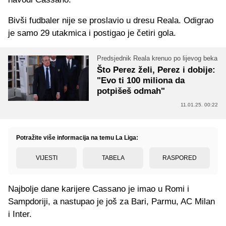
Bivši fudbaler nije se proslavio u dresu Reala. Odigrao
je samo 29 utakmica i postigao je četiri gola.
Predsjednik Reala krenuo po lijevog beka
Što Perez želi, Perez i dobije:
"Evo ti 100 miliona da
potpišeš odmah"
11.01.25. 00:22
Potražite više informacija na temu La Liga:
VIJESTI
TABELA
RASPORED
Najbolje dane karijere Cassano je imao u Romi i
Sampdoriji, a nastupao je još za Bari, Parmu, AC Milan
i Inter.