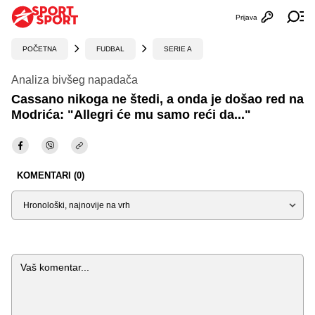
Prijava
Otvori profi
Ot
POČETNA
FUDBAL
SERIE A
Analiza bivšeg napadača
Cassano nikoga ne štedi, a onda je došao red na
Modrića: "Allegri će mu samo reći da..."
KOMENTARI (0)
Sortiraj
Komentar