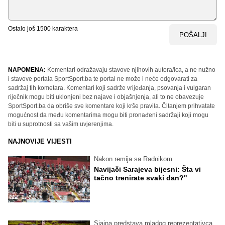
Ostalo još
1500
karaktera
POŠALJI
NAPOMENA:
Komentari odražavaju stavove njihovih autora/ica, a ne nužno
i stavove portala SportSport.ba te portal ne može i neće odgovarati za
sadržaj tih kometara. Komentari koji sadrže vrijeđanja, psovanja i vulgaran
riječnik mogu biti uklonjeni bez najave i objašnjenja, ali to ne obavezuje
SportSport.ba da obriše sve komentare koji krše pravila. Čitanjem prihvatate
mogućnost da među komentarima mogu biti pronađeni sadržaji koji mogu
biti u suprotnosti sa vašim uvjerenjima.
NAJNOVIJE VIJESTI
Nakon remija sa Radnikom
Navijači Sarajeva bijesni: Šta vi
tačno trenirate svaki dan?"
Sjajna predstava mladog reprezentativca