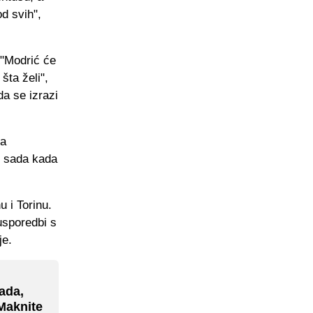
od svih",
 "Modrić će
šta želi",
a se izrazi
sa
o sada kada
 i Torinu.
usporedbi s
je.
ada,
"Maknite