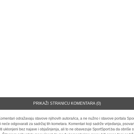
PRIKAŽI STRANICU KOMENTARA (0)
omentari odražavaju stavove njihovih autora/ica, a ne nužno i stavove portala Spor
i neće odgovarati za sadržaj tih kometara. Komentari koji sadrže vrijeđanja, psovan
iti uklonjeni bez najave i objašnjenja, ali to ne obavezuje SportSport.ba da obriše