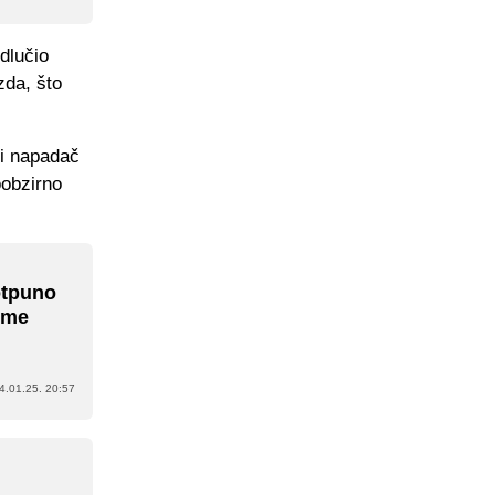
dlučio
zda, što
ši napadač
oobzirno
otpuno
m me
4.01.25. 20:57