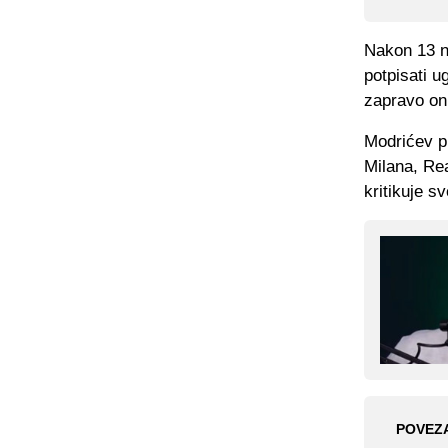
Nakon 13 n
potpisati u
zapravo on 
Modrićev p
Milana, Rea
kritikuje 
POVEZ