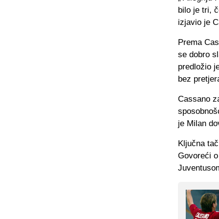
bilo je tri,
izjavio je 
Prema Cass
se dobro sl
predložio j
bez pretjer
Cassano za
sposobnošć
je Milan do
Ključna ta
Govoreći o
Juventusom