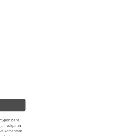
tSport.ba te
ja i vulgaran
 sve komentare