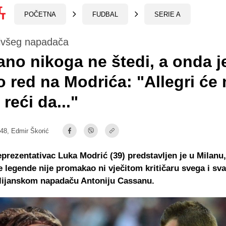
POČETNA
FUDBAL
SERIE A
bivšeg napadača
no nikoga ne štedi, a onda j
 red na Modrića: "Allegri će
reći da..."
:48,
Edmir Škorić
eprezentativac Luka Modrić (39) predstavljen je u Milanu
legende nije promakao ni vječitom kritičaru svega i sv
alijanskom napadaču Antoniju Cassanu.