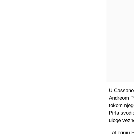
U Cassanov
Andreom Pir
tokom njeg
Pirla svod
uloge vezn
„ Allegriju