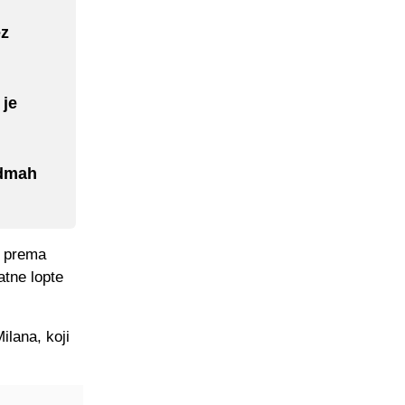
ez
 je
odmah
a prema
atne lopte
lana, koji