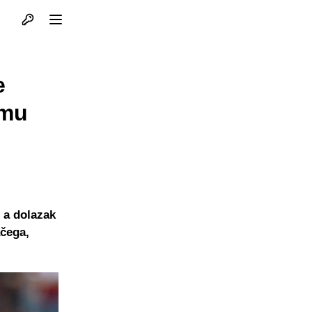
Otvori profil
Otvori meni
e
 mu
, a dolazak
ačega,