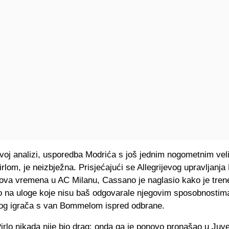
oj analizi, usporedba Modrića s još jednim nogometnim ve
lom, je neizbježna. Prisjećajući se Allegrijevog upravljanja
ova vremena u AC Milanu, Cassano je naglasio kako je tren
io na uloge koje nisu baš odgovarale njegovim sposobnostim
og igrača s van Bommelom ispred odbrane.
 Pirlo nikada nije bio drag: onda ga je ponovo pronašao u Juv