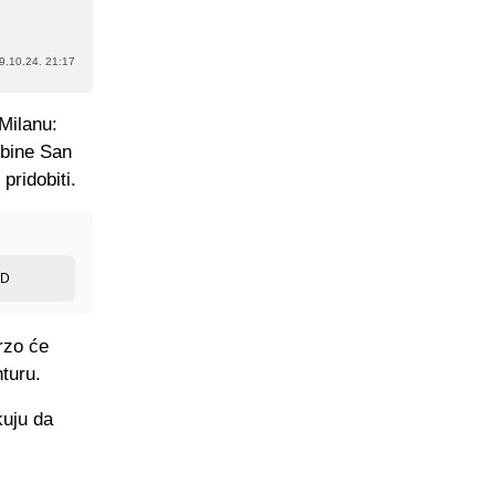
9.10.24. 21:17
 Milanu:
ribine San
pridobiti.
ED
rzo će
turu.
kuju da