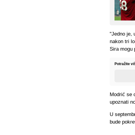
"Jedno je, 
nakon tri l
Sira mogu p
Potražite vi
Modrić se 
upoznati n
U septembru
bude pokre