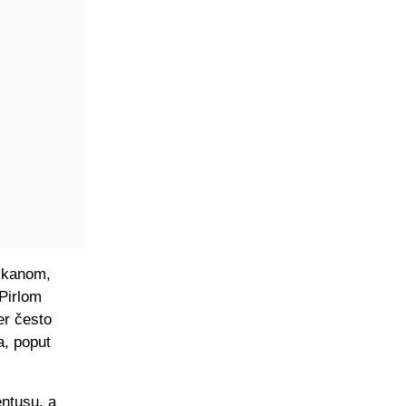
likanom,
 Pirlom
er često
a, poput
entusu, a