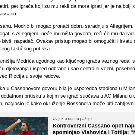
 četiri, pet igrača koji su mu rekli da mora igrati jer je najbolji 
Cassano.
anu, Modrić bi mogao pronaći dobru saradnju s Allegrijem.
agati s Allegrijem: neće mu ništa govoriti, reći će mu da radi 
e bivši napadač. Ovakav pristup mogao bi omogućiti Hrvatu d
anog taktičkog pritiska.
mišlja Modrića ugodnog kao ključnog igrača veznog reda, 
u djelovanja i ispred odbrane i kao centralni vezni, posebn
veo Riccija u svoje redove.
čka u Cassanovom govoru bila je usporedba stadiona u Milanu
 dodatnom pritisku s kojim se igrač suočava u AC Milanu u 
, naglasio je kako okruženje Rossonera može biti zahtjevni
Uvijek u centru pažnje
Kontroverzni Cassano opet nap
spominjao Vlahovića i Tottija: 