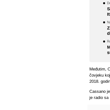
D
S
I
Na
Z
d
R
M
s
Međutim, C
čovjeku koj
2018. godi
Cassano je
je radio s