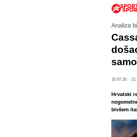
Analiza 
Cassa
došao
samo 
15.07.25. - 21
Hrvatski r
nogometne 
bivšem it