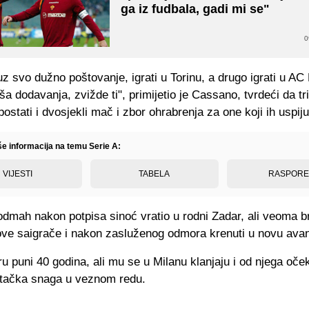
ga iz fudbala, gadi mi se"
0
uz svo dužno poštovanje, igrati u Torinu, a drugo igrati u AC
oša dodavanja, zvižde ti", primijetio je Cassano, tvrdeći da t
ostati i dvosjekli mač i zbor ohrabrenja za one koji ih uspiju 
še informacija na temu Serie A:
VIJESTI
TABELA
RASPOR
odmah nakon potpisa sinoć vratio u rodni Zadar, ali veoma b
ove saigrače i nakon zasluženog odmora krenuti u novu avan
 puni 40 godina, ali mu se u Milanu klanjaju i od njega oče
tačka snaga u veznom redu.