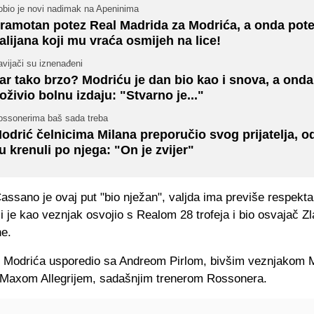
obio je novi nadimak na Apeninima
ramotan potez Real Madrida za Modrića, a onda pot
talijana koji mu vraća osmijeh na lice!
vijači su iznenađeni
ar tako brzo? Modriću je dan bio kao i snova, a onda
oživio bolnu izdaju: "Stvarno je..."
ossonerima baš sada treba
odrić čelnicima Milana preporučio svog prijatelja, 
u krenuli po njega: "On je zvijer"
assano je ovaj put "bio nježan", valjda ima previše respekt
i je kao veznjak osvojio s Realom 28 trofeja i bio osvajač Zl
ne.
 Modrića usporedio sa Andreom Pirlom, bivšim veznjakom Mi
a Maxom Allegrijem, sadašnjim trenerom Rossonera.