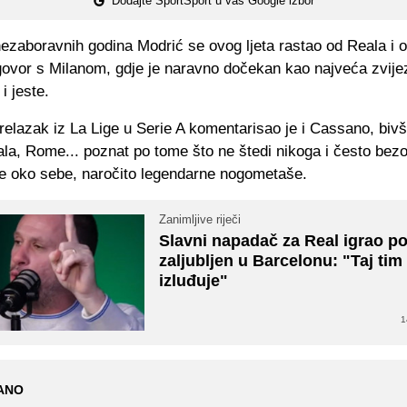
Dodajte SportSport u vaš Google izbor
ezaboravnih godina Modrić se ovog ljeta rastao od Reala i o
govor s Milanom, gdje je naravno dočekan kao najveća zvije
i jeste.
relazak iz La Lige u Serie A komentarisao je i Cassano, biv
la, Rome... poznat po tome što ne štedi nikoga i često bez
sve oko sebe, naročito legendarne nogometaše.
Zanimljive riječi
Slavni napadač za Real igrao p
zaljubljen u Barcelonu: "Taj ti
izluđuje"
1
ANO