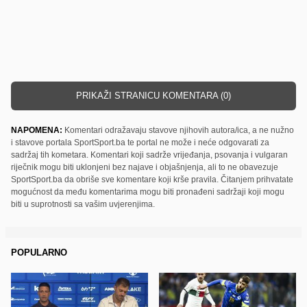
PRIKAŽI STRANICU KOMENTARA (0)
NAPOMENA:
Komentari odražavaju stavove njihovih autora/ica, a ne nužno
i stavove portala SportSport.ba te portal ne može i neće odgovarati za
sadržaj tih kometara. Komentari koji sadrže vrijeđanja, psovanja i vulgaran
riječnik mogu biti uklonjeni bez najave i objašnjenja, ali to ne obavezuje
SportSport.ba da obriše sve komentare koji krše pravila. Čitanjem prihvatate
mogućnost da među komentarima mogu biti pronađeni sadržaji koji mogu
biti u suprotnosti sa vašim uvjerenjima.
POPULARNO