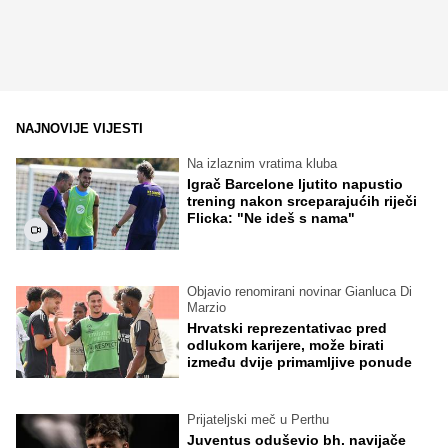
NAJNOVIJE VIJESTI
Na izlaznim vratima kluba
Igrač Barcelone ljutito napustio
trening nakon srceparajućih riječi
Flicka: "Ne ideš s nama"
Objavio renomirani novinar Gianluca Di
Marzio
Hrvatski reprezentativac pred
odlukom karijere, može birati
između dvije primamljive ponude
Prijateljski meč u Perthu
Juventus oduševio bh. navijače