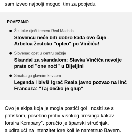
sam izveo najbolji mogući tim za pobjedu.
POVEZANO
Žestoke riječi trenera Real Madrida
Slovencu neće biti dobro kada ovo čuje -
Arbeloa žestoko "opleo" po Vinčiću!
Slovenac opet u centru pažnje
Skandal za skandalom: Slavka Vinčića nevolje
prate od "one noći" u Bijeljini
Smatra ga glavnim krivcem
Legenda i bivši igrač Reala javno pozvao na linč
Francuza: "Taj dečko je glup"
Ovo je ekipa koja je mogla postići gol i nositi se s
pritiskom, posebno protiv visokog presinga kakav
forsira Kompany”, poručio je španski stručnjak,
aludirajući na intenzitet igre koji je nametnuo Bayern.