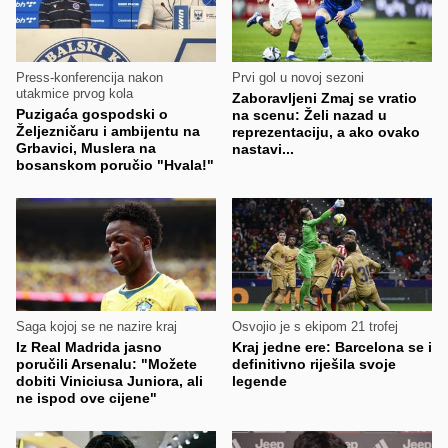
Press-konferencija nakon
Prvi gol u novoj sezoni
utakmice prvog kola
Zaboravljeni Zmaj se vratio
Puzigaća gospodski o
na scenu: Želi nazad u
Željezničaru i ambijentu na
reprezentaciju, a ako ovako
Grbavici, Muslera na
nastavi...
bosanskom poručio "Hvala!"
Saga kojoj se ne nazire kraj
Osvojio je s ekipom 21 trofej
Iz Real Madrida jasno
Kraj jedne ere: Barcelona se i
poručili Arsenalu: "Možete
definitivno riješila svoje
dobiti Viniciusa Juniora, ali
legende
ne ispod ove cijene"