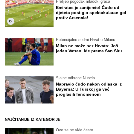
Prelijep pogodak mladok igrača
Emirates je zanijemio! Čudo od
djeteta postiglo spektakularan gol
protiv Arsenala!
Potencijalno sedmi Hrvat u Milanu
Milan ne može bez Hrvata: Još
jedan Vatreni ide prema San Siru
Sjajne odbrane Nubela
Napravio čudo nakon odlaska iz
Bayerna: U Turskoj ga već
proglasili fenomenom
NAJČITANIJE IZ KATEGORIJE
Ovo se ne viđa često