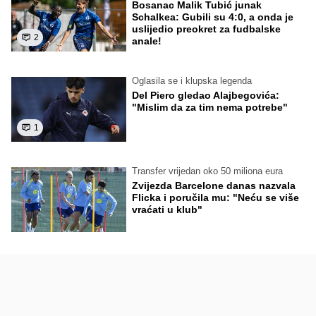
Bosanac Malik Tubić junak
Schalkea: Gubili su 4:0, a onda je
uslijedio preokret za fudbalske
2
anale!
Oglasila se i klupska legenda
Del Piero gledao Alajbegovića:
"Mislim da za tim nema potrebe"
1
Transfer vrijedan oko 50 miliona eura
Zvijezda Barcelone danas nazvala
Flicka i poručila mu: "Neću se više
vraćati u klub"