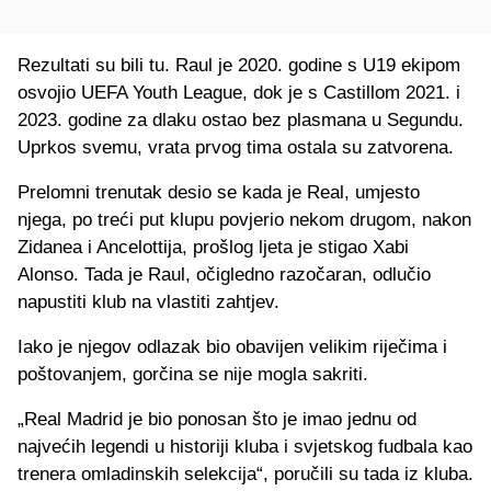
Rezultati su bili tu. Raul je 2020. godine s U19 ekipom
osvojio UEFA Youth League, dok je s Castillom 2021. i
2023. godine za dlaku ostao bez plasmana u Segundu.
Uprkos svemu, vrata prvog tima ostala su zatvorena.
Prelomni trenutak desio se kada je Real, umjesto
njega, po treći put klupu povjerio nekom drugom, nakon
Zidanea i Ancelottija, prošlog ljeta je stigao Xabi
Alonso. Tada je Raul, očigledno razočaran, odlučio
napustiti klub na vlastiti zahtjev.
Iako je njegov odlazak bio obavijen velikim riječima i
poštovanjem, gorčina se nije mogla sakriti.
„Real Madrid je bio ponosan što je imao jednu od
najvećih legendi u historiji kluba i svjetskog fudbala kao
trenera omladinskih selekcija“, poručili su tada iz kluba.