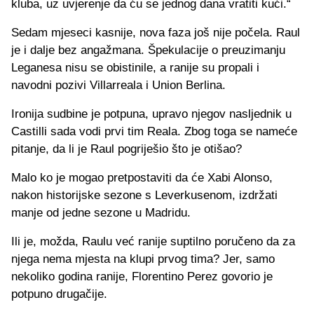
kluba, uz uvjerenje da ću se jednog dana vratiti kući.“
Sedam mjeseci kasnije, nova faza još nije počela. Raul
je i dalje bez angažmana. Špekulacije o preuzimanju
Leganesa nisu se obistinile, a ranije su propali i
navodni pozivi Villarreala i Union Berlina.
Ironija sudbine je potpuna, upravo njegov nasljednik u
Castilli sada vodi prvi tim Reala. Zbog toga se nameće
pitanje, da li je Raul pogriješio što je otišao?
Malo ko je mogao pretpostaviti da će Xabi Alonso,
nakon historijske sezone s Leverkusenom, izdržati
manje od jedne sezone u Madridu.
Ili je, možda, Raulu već ranije suptilno poručeno da za
njega nema mjesta na klupi prvog tima? Jer, samo
nekoliko godina ranije, Florentino Perez govorio je
potpuno drugačije.