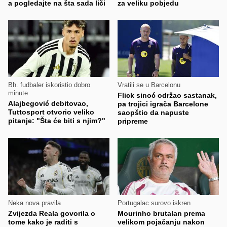
a pogledajte na šta sada liči
za veliku pobjedu
Bh. fudbaler iskoristio dobro
Vratili se u Barcelonu
minute
Flick sinoć održao sastanak,
Alajbegović debitovao,
pa trojici igrača Barcelone
Tuttosport otvorio veliko
saopštio da napuste
pitanje: "Šta će biti s njim?"
pripreme
Neka nova pravila
Portugalac surovo iskren
Zvijezda Reala govorila o
Mourinho brutalan prema
tome kako je raditi s
velikom pojačanju nakon