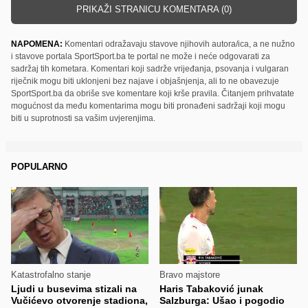
PRIKAŽI STRANICU KOMENTARA (0)
NAPOMENA:
Komentari odražavaju stavove njihovih autora/ica, a ne nužno
i stavove portala SportSport.ba te portal ne može i neće odgovarati za
sadržaj tih kometara. Komentari koji sadrže vrijeđanja, psovanja i vulgaran
riječnik mogu biti uklonjeni bez najave i objašnjenja, ali to ne obavezuje
SportSport.ba da obriše sve komentare koji krše pravila. Čitanjem prihvatate
mogućnost da među komentarima mogu biti pronađeni sadržaji koji mogu
biti u suprotnosti sa vašim uvjerenjima.
POPULARNO
Katastrofalno stanje
Bravo majstore
Ljudi u busevima stizali na
Haris Tabaković junak
Vučićevo otvorenje stadiona,
Salzburga: Ušao i pogodio