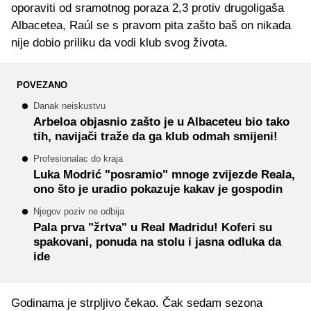
oporaviti od sramotnog poraza 2,3 protiv drugoligaša
Albacetea, Raúl se s pravom pita zašto baš on nikada
nije dobio priliku da vodi klub svog života.
POVEZANO
Danak neiskustvu
Arbeloa objasnio zašto je u Albaceteu bio tako
tih, navijači traže da ga klub odmah smijeni!
Profesionalac do kraja
Luka Modrić "posramio" mnoge zvijezde Reala,
ono što je uradio pokazuje kakav je gospodin
Njegov poziv ne odbija
Pala prva "žrtva" u Real Madridu! Koferi su
spakovani, ponuda na stolu i jasna odluka da
ide
Godinama je strpljivo čekao. Čak sedam sezona