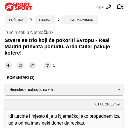
Prijava
Otvori profi
Ot
POČETNA
FUDBAL
PRIMERA DIVISION
Turčin seli u Njemačku?
Stvara se trio koji će pokoriti Evropu - Real
Madrid prihvata ponudu, Arda Guler pakuje
kofere!
1
KOMENTARI (1)
Sortiraj
01.06.26. 17:59
Idi turcine i mjesto ti je u Njemačkoj ako propadnem iza
ugla odma imas neki doner da reckas.