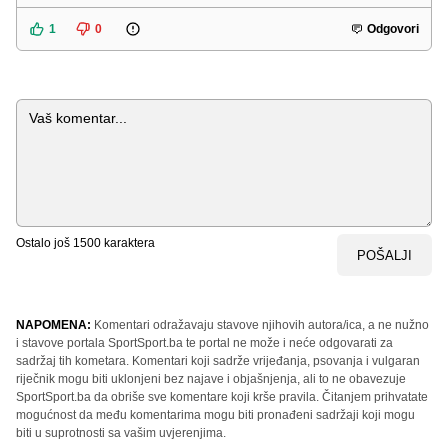
1
0
Odgovori
Komentar
Ostalo još
1500
karaktera
POŠALJI
NAPOMENA:
Komentari odražavaju stavove njihovih autora/ica, a ne nužno
i stavove portala SportSport.ba te portal ne može i neće odgovarati za
sadržaj tih kometara. Komentari koji sadrže vrijeđanja, psovanja i vulgaran
riječnik mogu biti uklonjeni bez najave i objašnjenja, ali to ne obavezuje
SportSport.ba da obriše sve komentare koji krše pravila. Čitanjem prihvatate
mogućnost da među komentarima mogu biti pronađeni sadržaji koji mogu
biti u suprotnosti sa vašim uvjerenjima.