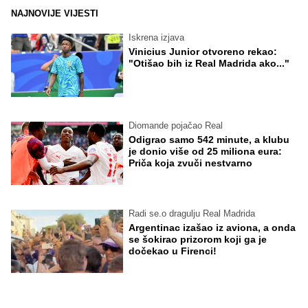
NAJNOVIJE VIJESTI
Iskrena izjava
Vinicius Junior otvoreno rekao:
"Otišao bih iz Real Madrida ako..."
Diomande pojačao Real
Odigrao samo 542 minute, a klubu
je donio više od 25 miliona eura:
Priča koja zvuči nestvarno
Radi se.o dragulju Real Madrida
Argentinac izašao iz aviona, a onda
se šokirao prizorom koji ga je
dočekao u Firenci!