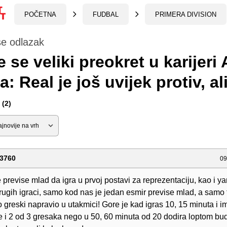
POČETNA
FUDBAL
PRIMERA DIVISION
e odlazak
e se veliki preokret u karijeri
: Real je još uvijek protiv, ali
(2)
3760
09
 previse mlad da igra u prvoj postavi za reprezentaciju, kao i y
rugih igraci, samo kod nas je jedan esmir previse mlad, a samo
 greski napravio u utakmici! Gore je kad igras 10, 15 minuta i i
e i 2 od 3 gresaka nego u 50, 60 minuta od 20 dodira loptom bu