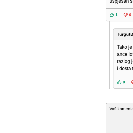
uspjesan s
1
0
TurgutB
Tako je
ancello
razlog 
i dosta t
0
Komentar