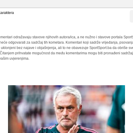
araktera
mentari odražavaju stavove njihovih autora/ica, a ne nužno i stavove portala Sport
 neće odgovarati za sadržaj tih kometara. Komentari koji sadrže vrijeđanja, psovanj
i uklonjeni bez najave i objašnjenja, ali to ne obavezuje SportSport.ba da obriše 
a. Čitanjem prihvatate mogućnost da među komentarima mogu biti pronađeni sadržaji
 vašim uvjerenjima.