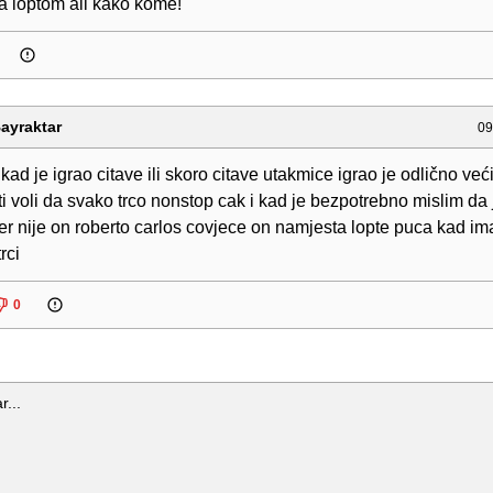
a loptom ali kako kome!
ayraktar
09
 kad je igrao citave ili skoro citave utakmice igrao je odlično već
ti voli da svako trco nonstop cak i kad je bezpotrebno mislim da 
jer nije on roberto carlos covjece on namjesta lopte puca kad ima
rci
0