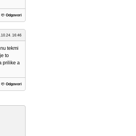
Odgovori
.10.24. 16:46
inu tekmi
je to
 prilike a
Odgovori