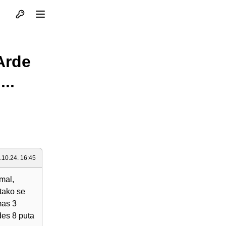
Otvori profil
Otvori meni
 Arde
...
.10.24. 16:45
amal,
 tako se
mas 3
des 8 puta