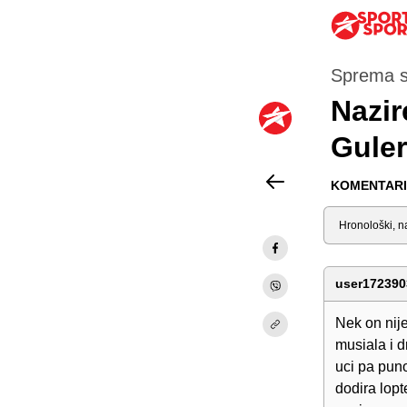
Sprema s
Nazir
Gulera
KOMENTARI 
Sortiraj
user172390
Nek on nije
musiala i d
uci pa puno
dodira lopt