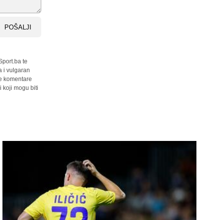
POŠALJI
Sport.ba te
a i vulgaran
sve komentare
 koji mogu biti