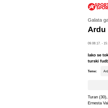
Galata ga
Ardu 
09.08.17. - 15
Iako se to
turski fud
Teme:
Ar
Turan (30),
Ernesta Val