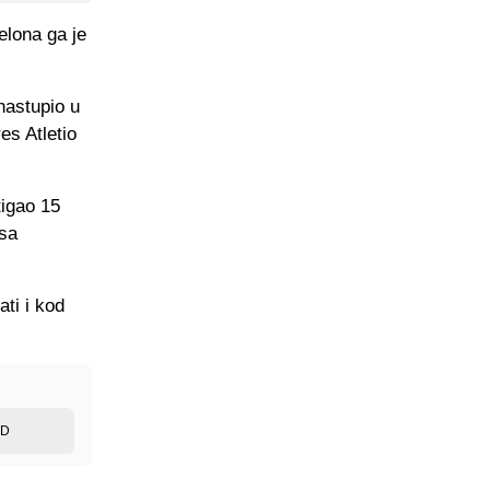
elona ga je
nastupio u
es Atletio
tigao 15
isa
ati i kod
ED