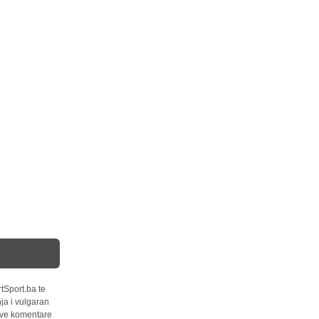
tSport.ba te
ja i vulgaran
 sve komentare