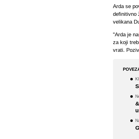
Arda se po
definitivno
velikana D
"Arda je na
za koji tre
vrati. Pozi
POVEZ
Kl
S
Ne
&
u
Na
G