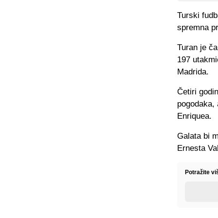
Turski fudb
spremna pro
Turan je ča
197 utakmic
Madrida.
Četiri godi
pogodaka, a
Enriquea.
Galata bi m
Ernesta Va
Potražite vi