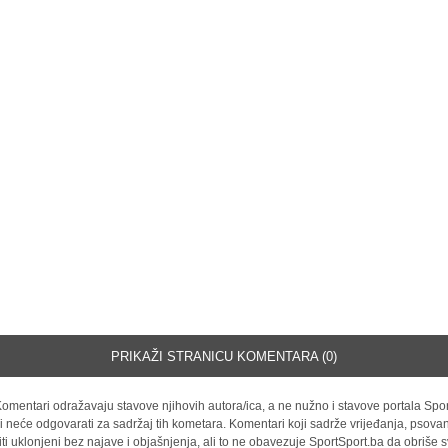
PRIKAŽI STRANICU KOMENTARA (0)
omentari odražavaju stavove njihovih autora/ica, a ne nužno i stavove portala Spor
i neće odgovarati za sadržaj tih kometara. Komentari koji sadrže vrijeđanja, psovan
iti uklonjeni bez najave i objašnjenja, ali to ne obavezuje SportSport.ba da obriše