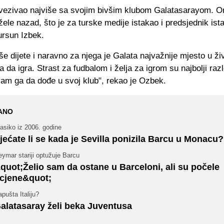
vezivao najviše sa svojim bivšim klubom Galatasarayom. O
 žele nazad, što je za turske medije istakao i predsjednik is
ursun Izbek.
še dijete i naravno za njega je Galata najvažnije mjesto u ži
ba da igra. Strast za fudbalom i želja za igrom su najbolji raz
vam ga da dođe u svoj klub", rekao je Ozbek.
ANO
asiko iz 2006. godine
jećate li se kada je Sevilla ponizila Barcu u Monacu?
ymar stariji optužuje Barcu
quot;Želio sam da ostane u Barceloni, ali su počele
cjene&quot;
pušta Italiju?
alatasaray želi beka Juventusa