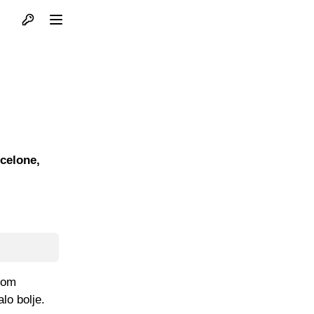
Otvori profil
Otvori meni
celone,
skom
lo bolje.