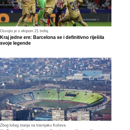
Osvojio je s ekipom 21 trofej
Kraj jedne ere: Barcelona se i definitivno riješila
svoje legende
Zbog lošeg stanja na travnjaku Koševa