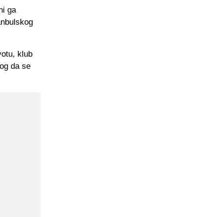
ni ga
tanbulskog
votu, klub
log da se