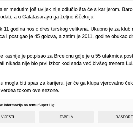
aler međutim još uvijek nije odlučio šta će s karijerom. Barc
dati, a u Galatasarayu ga željno iščekuju.
k 11 godina nosio dres turskog velikana. Ukupno je za klub 
a i postigao je 45 golova, a zatim je 2011. godine obukao dr
ne kasnije je potpisao za Brcelonu gdje je u 55 utakmica pos
li nikada nije bio prvi izbor kod sada već bivšeg trenera Lu
u mogla biti spas za karijeru, jer će ga klupa vjerovatno ček
lverdea tokom ove sezone.
še informacija na temu Super Lig:
VIJESTI
TABELA
RASPOR