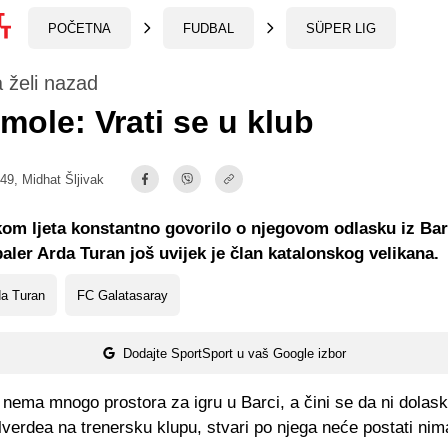
POČETNA
FUDBAL
SÜPER LIG
 želi nazad
mole: Vrati se u klub
:49,
Midhat Šljivak
kom ljeta konstantno govorilo o njegovom odlasku iz Bar
baler Arda Turan još uvijek je član katalonskog velikana.
da Turan
FC Galatasaray
Dodajte SportSport u vaš Google izbor
 nema mnogo prostora za igru u Barci, a čini se da ni dola
verdea na trenersku klupu, stvari po njega neće postati nima