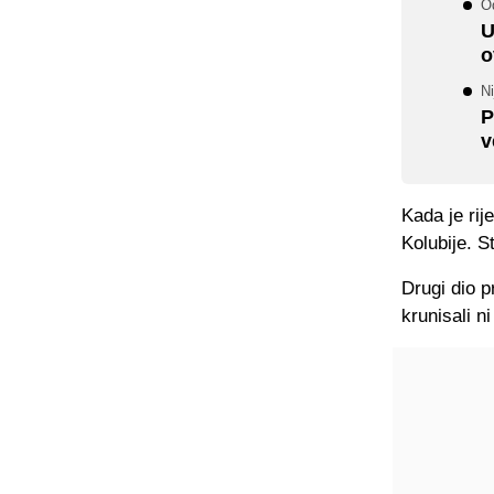
O
U
o
Ni
P
v
Kada je rij
Kolubije. St
Drugi dio p
krunisali ni