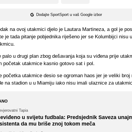
Dodajte SportSport u vaš Google izbor
dak na ovoj utakmici djelo je Lautara Martineza, a gol je pos
 te je tada pitanje pobjednika riješeno jer se Kolumbijci nisu u
takmicu.
e palo u drugi plan zbog dešavanja koja su viđena prije utak
m početak utakmice kasnio gotovo sat i pol.
e početka utakmice desio se ogroman haos jer je veliki broj
e na stadion u u Miamiju iako nisu imali ulaznice za utakmi
ANO
vjerovatni Tapia
eviđeno u svijetu fudbala: Predsjednik Saveza unaj
sistenta da mu briše znoj tokom meča