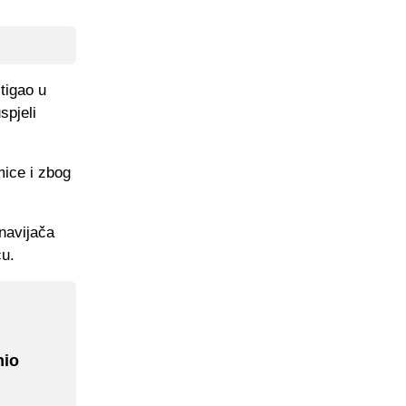
tigao u
spjeli
mice i zbog
 navijača
cu.
mio