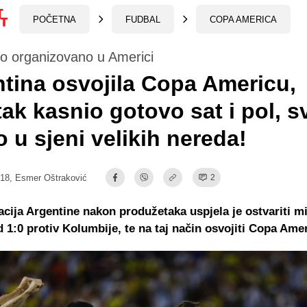
POČETNA
FUDBAL
COPA AMERICA
ilo organizovano u Americi
tina osvojila Copa Americu,
ak kasnio gotovo sat i pol, s
o u sjeni velikih nereda!
:18,
Esmer Oštraković
2
cija Argentine nakon produžetaka uspjela je ostvariti m
 1:0 protiv Kolumbije, te na taj način osvojiti Copa Ame