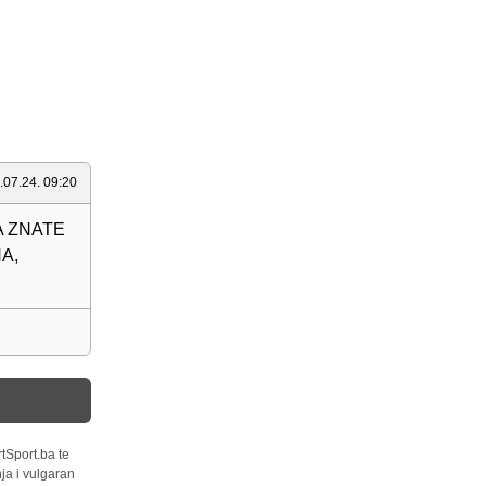
.07.24. 09:20
A ZNATE
A,
tSport.ba te
ja i vulgaran