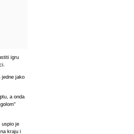
titi igru
ci.
n jedne jako
ptu, a onda
a golom"
 uspio je
na kraju i