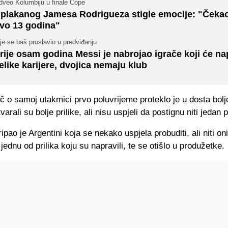
dveo Kolumbiju u finale Cope
plakanog Jamesa Rodrigueza stigle emocije: "Čeka
vo 13 godina"
je se baš proslavio u predviđanju
rije osam godina Messi je nabrojao igrače koji će nap
elike karijere, dvojica nemaju klub
eč o samoj utakmici prvo poluvrijeme proteklo je u dosta boljo
varali su bolje prilike, ali nisu uspjeli da postignu niti jedan
ripao je Argentini koja se nekako uspjela probuditi, ali niti on
 jednu od prilika koju su napravili, te se otišlo u produžetke.