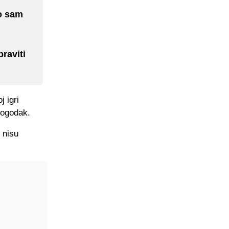
o sam
raviti
j igri
 pogodak.
i nisu