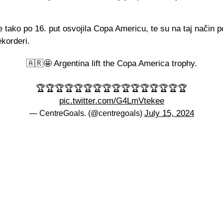
e tako po 16. put osvojila Copa Americu, te su na taj način p
ekorderi.
🇦🇷🤩 Argentina lift the Copa America trophy.
🏆🏆🏆🏆🏆🏆🏆🏆🏆🏆🏆🏆🏆🏆🏆🏆
pic.twitter.com/G4LmVtekee
July 15, 2024
— CentreGoals. (@centregoals)