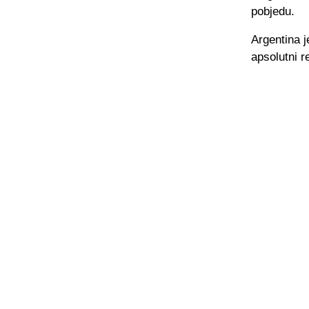
pobjedu.
Argentina j
apsolutni r