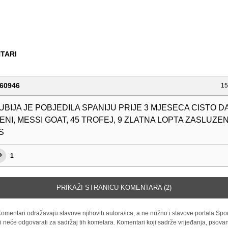
TARI
60946
15
UBIJA JE POBJEDILA SPANIJU PRIJE 3 MJESECA CISTO D
NI, MESSI GOAT, 45 TROFEJ, 9 ZLATNA LOPTA ZASLUZEN
S
1
PRIKAŽI STRANICU KOMENTARA (2)
omentari odražavaju stavove njihovih autora/ica, a ne nužno i stavove portala Spor
i neće odgovarati za sadržaj tih kometara. Komentari koji sadrže vrijeđanja, psovan