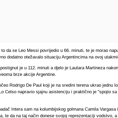
i to da se Leo Messi povrijedio u 66. minuti, te je morao napus
vno dodatno otežavalo situaciju Argentincima na ovoj utakmi
postignut je u 112. minuti a djelo je Lautara Martineza nako
 i veoma brze akcije Argentine.
čeo Rodrigo De Paul koji je na sredini terena ukrao jednu lo
Lo Celso napravio sjajnu asistenciju i praktično je "spojio s
apadač Intera sam na kolumbijskog golmana Camila Vargasa i
a, te da na taj način donese svojoj reprezentaciji vodstvo, a 