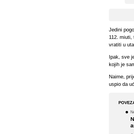
Jedini pogo
112. miuti,
vratiti u u
Ipak, sve j
kojih je sa
Naime, prij
uspio da uđ
POVEZ
Ne
N
a