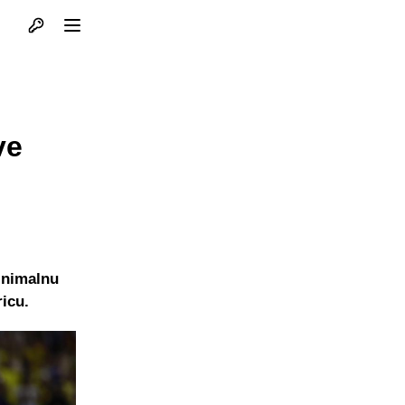
Otvori profil
Otvori meni
ve
inimalnu
ricu.