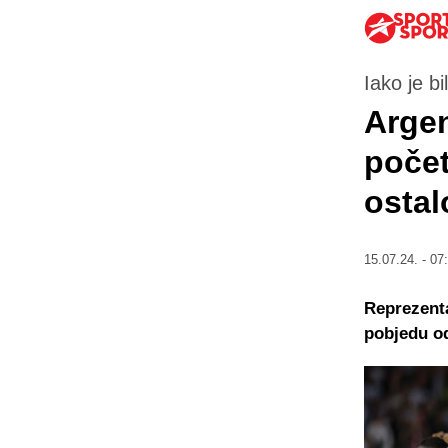
Iako je b
Argen
počet
ostal
15.07.24. - 07
Reprezenta
pobjedu od