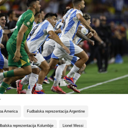
A
pa America
Fudbalska reprezentacija Argentine
balska reprezentacija Kolumbije
Lionel Messi