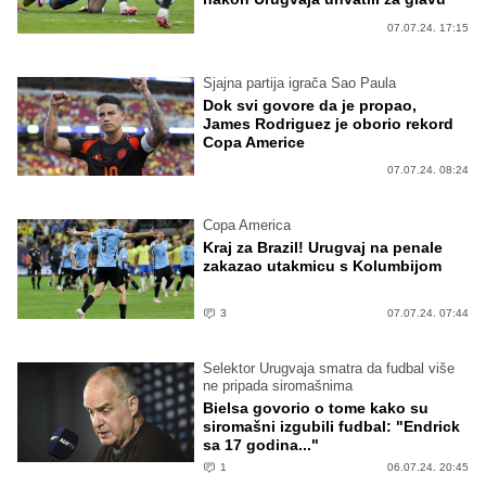
07.07.24. 17:15
Sjajna partija igrača Sao Paula
Dok svi govore da je propao,
James Rodriguez je oborio rekord
Copa Americe
07.07.24. 08:24
Copa America
Kraj za Brazil! Urugvaj na penale
zakazao utakmicu s Kolumbijom
3
07.07.24. 07:44
Selektor Urugvaja smatra da fudbal više
ne pripada siromašnima
Bielsa govorio o tome kako su
siromašni izgubili fudbal: "Endrick
sa 17 godina..."
1
06.07.24. 20:45