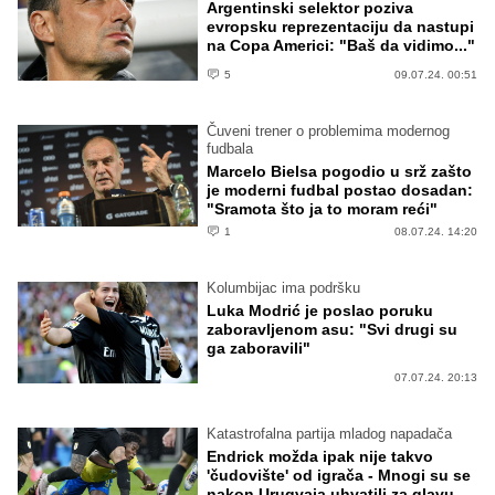
Argentinski selektor poziva
evropsku reprezentaciju da nastupi
na Copa Americi: "Baš da vidimo..."
5
09.07.24. 00:51
Čuveni trener o problemima modernog
fudbala
Marcelo Bielsa pogodio u srž zašto
je moderni fudbal postao dosadan:
"Sramota što ja to moram reći"
1
08.07.24. 14:20
Kolumbijac ima podršku
Luka Modrić je poslao poruku
zaboravljenom asu: "Svi drugi su
ga zaboravili"
07.07.24. 20:13
Katastrofalna partija mladog napadača
Endrick možda ipak nije takvo
'čudovište' od igrača - Mnogi su se
nakon Urugvaja uhvatili za glavu