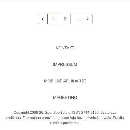
1
2
...
Previous
Next
KONTAKT
IMPRESSUM
MOBILNE APLIKACIJE
MARKETING
Copyright 2008-26. SportSport d.o.o. ISSN 2744-2195. Sva prava
zadržana. Zabranjeno preuzimanje sadržaja bez dozvole izdavača.
Pravila
o zaštiti privatnosti.