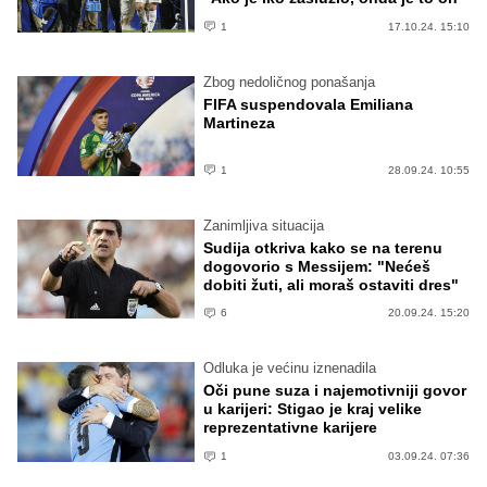
1
17.10.24. 15:10
Zbog nedoličnog ponašanja
FIFA suspendovala Emiliana
Martineza
1
28.09.24. 10:55
Zanimljiva situacija
Sudija otkriva kako se na terenu
dogovorio s Messijem: "Nećeš
dobiti žuti, ali moraš ostaviti dres"
6
20.09.24. 15:20
Odluka je većinu iznenadila
Oči pune suza i najemotivniji govor
u karijeri: Stigao je kraj velike
reprezentativne karijere
1
03.09.24. 07:36