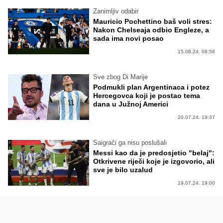
Zanimljiv odabir
Mauricio Pochettino baš voli stres:
Nakon Chelseaja odbio Engleze, a
sada ima novi posao
15.08.24. 08:58
Sve zbog Di Marije
Podmukli plan Argentinaca i potez
Hercegovca koji je postao tema
dana u Južnoj Americi
20.07.24. 19:37
Saigrači ga nisu poslušali
Messi kao da je predosjetio "belaj":
Otkrivene riječi koje je izgovorio, ali
sve je bilo uzalud
19.07.24. 19:00