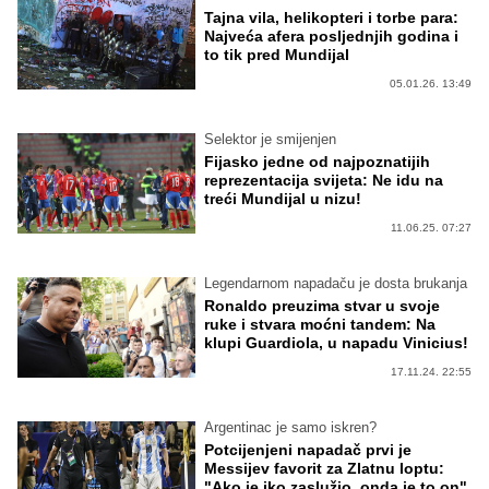
Tajna vila, helikopteri i torbe para:
Najveća afera posljednjih godina i
to tik pred Mundijal
05.01.26. 13:49
Selektor je smijenjen
Fijasko jedne od najpoznatijih
reprezentacija svijeta: Ne idu na
treći Mundijal u nizu!
11.06.25. 07:27
Legendarnom napadaču je dosta brukanja
Ronaldo preuzima stvar u svoje
ruke i stvara moćni tandem: Na
klupi Guardiola, u napadu Vinicius!
17.11.24. 22:55
Argentinac je samo iskren?
Potcijenjeni napadač prvi je
Messijev favorit za Zlatnu loptu:
"Ako je iko zaslužio, onda je to on"