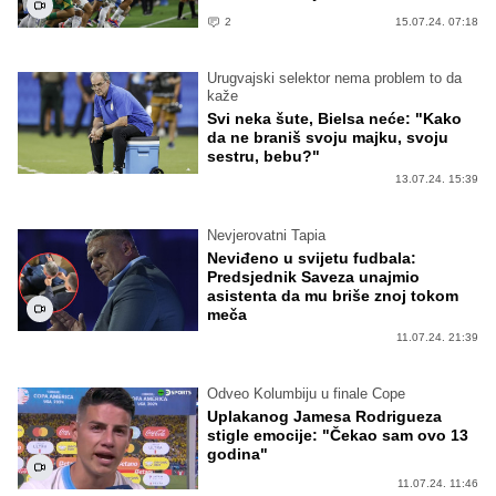
2
15.07.24. 07:18
Urugvajski selektor nema problem to da
kaže
Svi neka šute, Bielsa neće: "Kako
da ne braniš svoju majku, svoju
sestru, bebu?"
13.07.24. 15:39
Nevjerovatni Tapia
Neviđeno u svijetu fudbala:
Predsjednik Saveza unajmio
asistenta da mu briše znoj tokom
meča
11.07.24. 21:39
Odveo Kolumbiju u finale Cope
Uplakanog Jamesa Rodrigueza
stigle emocije: "Čekao sam ovo 13
godina"
11.07.24. 11:46