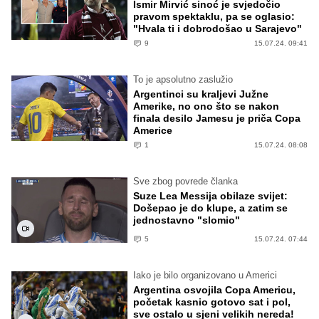
Ismir Mirvić sinoć je svjedočio
pravom spektaklu, pa se oglasio:
"Hvala ti i dobrodošao u Sarajevo"
9
15.07.24. 09:41
To je apsolutno zaslužio
Argentinci su kraljevi Južne
Amerike, no ono što se nakon
finala desilo Jamesu je priča Copa
Americe
1
15.07.24. 08:08
Sve zbog povrede članka
Suze Lea Messija obilaze svijet:
Došepao je do klupe, a zatim se
jednostavno "slomio"
5
15.07.24. 07:44
Iako je bilo organizovano u Americi
Argentina osvojila Copa Americu,
početak kasnio gotovo sat i pol,
sve ostalo u sjeni velikih nereda!