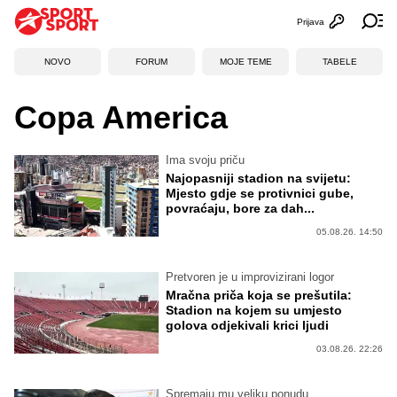
Prijava
Otvori profi
Ot
NOVO
FORUM
MOJE TEME
TABELE
Copa America
Ima svoju priču
Najopasniji stadion na svijetu:
Mjesto gdje se protivnici gube,
povraćaju, bore za dah...
05.08.26. 14:50
Pretvoren je u improvizirani logor
Mračna priča koja se prešutila:
Stadion na kojem su umjesto
golova odjekivali krici ljudi
03.08.26. 22:26
Spremaju mu veliku ponudu