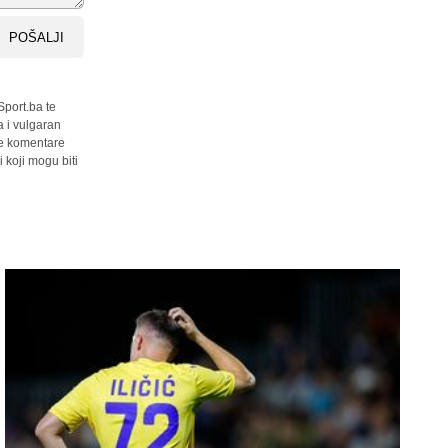
POŠALJI
Sport.ba te
a i vulgaran
sve komentare
 koji mogu biti