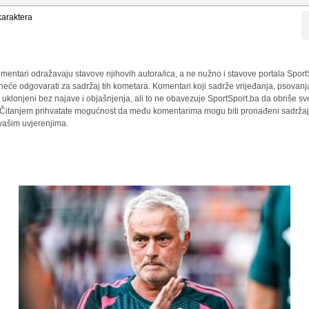
araktera
mentari odražavaju stavove njihovih autora/ica, a ne nužno i stavove portala Sport
 neće odgovarati za sadržaj tih kometara. Komentari koji sadrže vrijeđanja, psovanj
i uklonjeni bez najave i objašnjenja, ali to ne obavezuje SportSport.ba da obriše 
a. Čitanjem prihvatate mogućnost da među komentarima mogu biti pronađeni sadržaji
 vašim uvjerenjima.