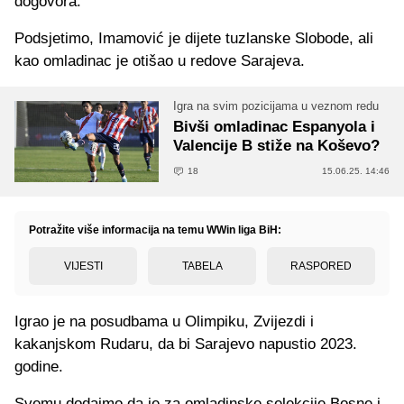
dogovora.
Podsjetimo, Imamović je dijete tuzlanske Slobode, ali
kao omladinac je otišao u redove Sarajeva.
Igra na svim pozicijama u veznom redu
Bivši omladinac Espanyola i
Valencije B stiže na Koševo?
18
15.06.25. 14:46
Potražite više informacija na temu WWin liga BiH:
VIJESTI
TABELA
RASPORED
Igrao je na posudbama u Olimpiku, Zvijezdi i
kakanjskom Rudaru, da bi Sarajevo napustio 2023.
godine.
Svemu dodajmo da je za omladinske selekcije Bosne i