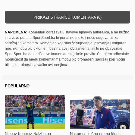
PRIKAŽI STRANICU KOMENTARA (0)
NAPOMENA:
Komentari odražavaju stavove njihovih autora/ica, a ne nužno
i stavove portala SportSport.ba te portal ne može i neće odgovarati za
sadržaj tih kometara. Komentari koji sadrže vrijeđanja, psovanja i vulgaran
riječnik mogu biti uklonjeni bez najave i objašnjenja, ali to ne obavezuje
SportSport.ba da obriše sve komentare koji krše pravila. Čitanjem prihvatate
mogućnost da među komentarima mogu biti pronađeni sadržaji koji mogu
biti u suprotnosti sa vašim uvjerenjima.
POPULARNO
Njegov trener iz Salzburga
Nakon uspješne ere na klupi