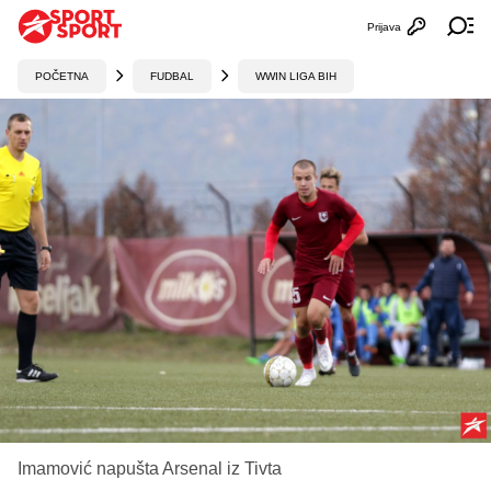
Prijava
Otvori profi
Ot
POČETNA
FUDBAL
WWIN LIGA BIH
Imamović napušta Arsenal iz Tivta