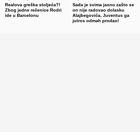
Realova greška stoljeća?!
Sada je svima jasno zašto se
Zbog jedne rečenice Rodri
on nije radovao dolasku
ide u Barcelonu
Alajbegovića, Juventus ga
jutros odmah prodao!