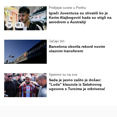
Prelijepe scene u Perthu
Igrači Juventusa su shvatili ko je
Kerim Alajbegović kada su stigli na
aerodrom u Australiji
1
Jačaju tim
Barcelona oborila rekord novim
ulaznim transferom
Spremni su na sve
Sada je jasno zašto je došao:
"Luda" klauzula iz Salahovog
ugovora s Turcima je otkrivena!