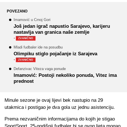
POVEZANO
Imamović u Crnoj Gori
Još jedan igrač napustio Sarajevo, karijeru
nastavlja van granica naše zemlje
·
ZVANIČNO
Mladi fudbaler ide na posudbu
Olimpiku stiglo pojačanje iz Sarajeva
·
ZVANIČNO
Defanzivac Viteza vaga ponude
Imamović: Postoji nekoliko ponuda, Vitez ima
prednost
Minule sezone je ovaj lijevi bek nastupio na 29
utakmica i postigao je dva gola uz jednu asistenciju.
Prema nezvaničnim informacijama do kojih je stigao
SportSport, 25-godišnji fudbaler bi se ovog ljeta mogao