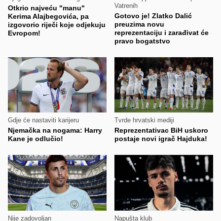
Vatrenih
Otkrio najveću "manu"
Gotovo je! Zlatko Dalić
Kerima Alajbegovića, pa
preuzima novu
izgovorio riječi koje odjekuju
reprezentaciju i zarađivat će
Evropom!
pravo bogatstvo
Gdje će nastaviti karijeru
Tvrde hrvatski mediji
Njemačka na nogama: Harry
Reprezentativac BiH uskoro
Kane je odlučio!
postaje novi igrač Hajduka!
Nije zadovoljan
Napušta klub