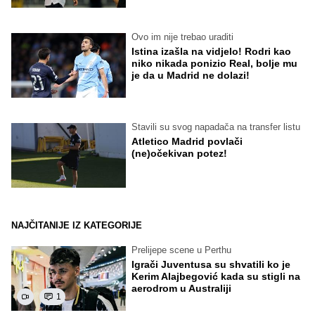
Ovo im nije trebao uraditi
Istina izašla na vidjelo! Rodri kao
niko nikada ponizio Real, bolje mu
je da u Madrid ne dolazi!
Stavili su svog napadača na transfer listu
Atletico Madrid povlači
(ne)očekivan potez!
NAJČITANIJE IZ KATEGORIJE
Prelijepe scene u Perthu
Igrači Juventusa su shvatili ko je
Kerim Alajbegović kada su stigli na
aerodrom u Australiji
1