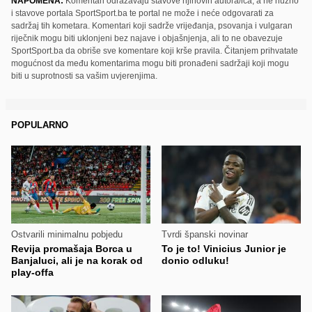
NAPOMENA:
Komentari odražavaju stavove njihovih autora/ica, a ne nužno
i stavove portala SportSport.ba te portal ne može i neće odgovarati za
sadržaj tih kometara. Komentari koji sadrže vrijeđanja, psovanja i vulgaran
riječnik mogu biti uklonjeni bez najave i objašnjenja, ali to ne obavezuje
SportSport.ba da obriše sve komentare koji krše pravila. Čitanjem prihvatate
mogućnost da među komentarima mogu biti pronađeni sadržaji koji mogu
biti u suprotnosti sa vašim uvjerenjima.
POPULARNO
Ostvarili minimalnu pobjedu
Tvrdi španski novinar
Revija promašaja Borca u
To je to! Vinicius Junior je
Banjaluci, ali je na korak od
donio odluku!
play-offa