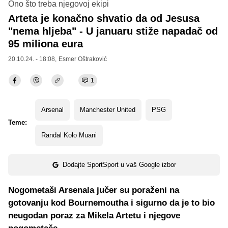
Ono što treba njegovoj ekipi
Arteta je konačno shvatio da od Jesusa
"nema hljeba" - U januaru stiže napadač od
95 miliona eura
20.10.24. - 18:08,
Esmer Oštraković
1
Arsenal
Manchester United
PSG
Teme:
Randal Kolo Muani
Dodajte SportSport u vaš Google izbor
Nogometaši Arsenala jučer su poraženi na
gotovanju kod Bournemoutha i sigurno da je to bio
neugodan poraz za Mikela Artetu i njegove