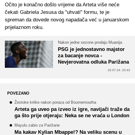
Očito je konačno došlo vrijeme da Arteta više neće
čekati Gabriela Jesusa da "uhvati" formu, te je
spreman da dovede novog napadača već u januarskom
prijelaznom roku.
Nakon jedne sezone prodaju Muanija
PSG je jednostavno majstor
za bacanje novca -
Nevjerovatna odluka Parižana
16.07.24. 23:42
POVEZANO
Žestoke kritke nakon poraza od Bournemoutha
Arteta ga uveo pa izveo iz igre, navijači traže da
ga što prije otjeraju: Neka se ne vraća u London
Mayulu zabio za Parižane
Ma kakav Kylian Mbappe!? Na veliku scenu u