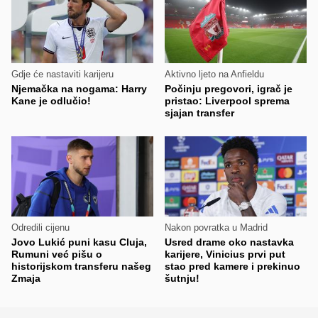
Gdje će nastaviti karijeru
Aktivno ljeto na Anfieldu
Njemačka na nogama: Harry
Počinju pregovori, igrač je
Kane je odlučio!
pristao: Liverpool sprema
sjajan transfer
Odredili cijenu
Nakon povratka u Madrid
Jovo Lukić puni kasu Cluja,
Usred drame oko nastavka
Rumuni već pišu o
karijere, Vinicius prvi put
historijskom transferu našeg
stao pred kamere i prekinuo
Zmaja
šutnju!