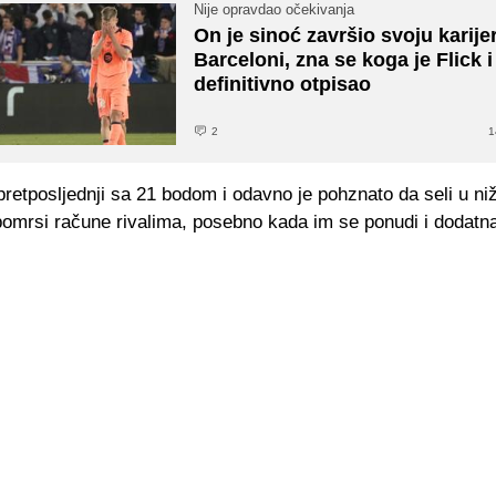
Nije opravdao očekivanja
On je sinoć završio svoju karije
Barceloni, zna se koga je Flick i
definitivno otpisao
2
1
pretposljednji sa 21 bodom i odavno je pohznato da seli u niži
 pomrsi račune rivalima, posebno kada im se ponudi i dodatn