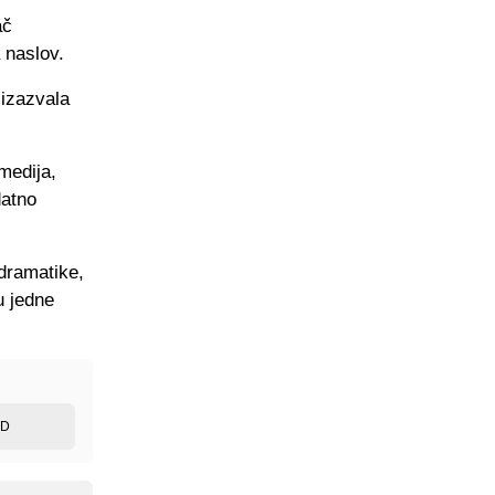
ač
 naslov.
 izazvala
medija,
datno
dramatike,
u jedne
ED