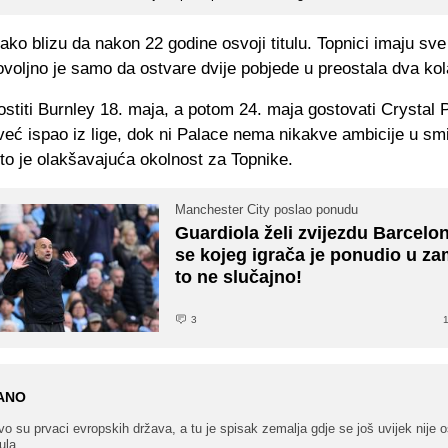
jako blizu da nakon 22 godine osvoji titulu. Topnici imaju sv
voljno je samo da ostvare dvije pobjede u preostala dva kol
stiti Burnley 18. maja, a potom 24. maja gostovati Crystal 
već ispao iz lige, dok ni Palace nema nikakve ambicije u sm
što je olakšavajuća okolnost za Topnike.
Manchester City poslao ponudu
Guardiola želi zvijezdu Barcelo
se kojeg igrača je ponudio u za
to ne slučajno!
3
1
ANO
o su prvaci evropskih država, a tu je spisak zemalja gdje se još uvijek nije o
tula