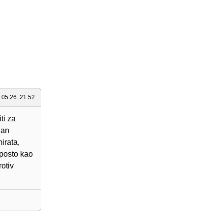
.05.26. 21:52
ti za
lan
irata,
 posto kao
otiv