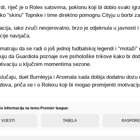
di, riječ je o Rolex satovima, poklonu koji bi dobio svaki igr
ko "skinu" Topnike i time direktno pomognu Cityju u borbi za
cija, iako zvuči nevjerovatno, brzo je odjeknula u javnosti i
cije navijača.
matraju da se radi o još jednoj fudbalskoj legendi i “motaži” 
uju da Guardiola poznaje sve psihološke trikove kako bi do
tivaciju u ključnim momentima sezone.
lučaju, duel Burnleyja i Arsenala sada dobija dodatnu dozu 
dova, priča se i o Rolexu koji bi mogao promijeniti motivacij
iše informacija na temu Premier league:
VIJESTI
TABELA
RASPOR