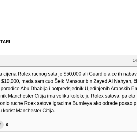
TARI
14
 cijena Rolex rucnog sata je $50,000 ali Guardiola ce ih nabavi
 $10,000, mada sam cuo Šeik Mansour bin Zayed Al Nahyan, č
 porodice Abu Dhabija i potpredsjednik Ujedinjenih Arapskih Em
nik Manchester Citija ima veliku kolekciju Rolex satova, pa eto
lonio rucne Roex satove igracima Burnleya ako odrade posao pr
 korist Manchester Citija.
0