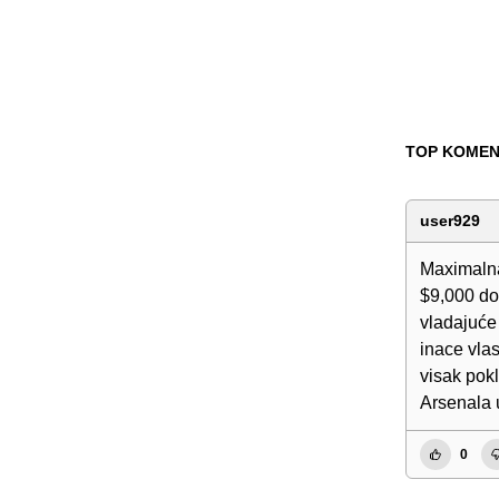
TOP KOMEN
user929
Maximalna
$9,000 do
vladajuće
inace vlas
visak pok
Arsenala u
0