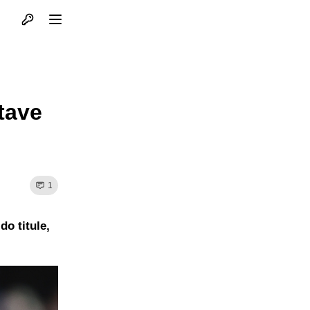
Otvori profil
Otvori meni
o
tave
1
o titule,