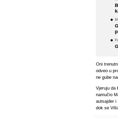
B
k
M
G
p
P
G
Oni trenutn
odveo u pro
ne gube na
Vjeruju da
namučio Man
autsajder i
dok se Vill