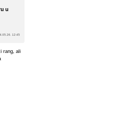
ru u
4.05.26. 12:45
 rang, ali
a