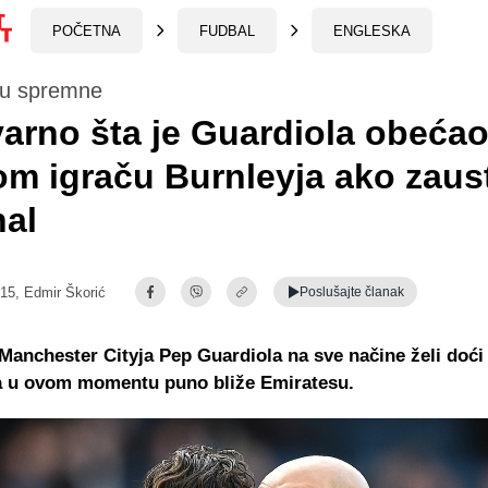
POČETNA
FUDBAL
ENGLESKA
su spremne
arno šta je Guardiola obeća
m igraču Burnleyja ako zaus
nal
:15,
Edmir Škorić
Poslušajte
članak
anchester Cityja Pep Guardiola na sve načine želi doći d
na u ovom momentu puno bliže Emiratesu.