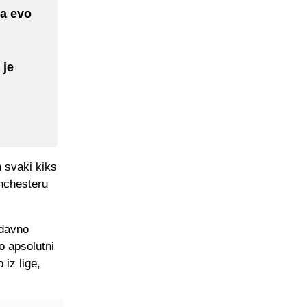
 a evo
 je
h svaki kiks
anchesteru
edavno
o apsolutni
 iz lige,