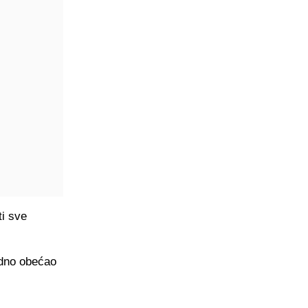
ti sve
odno obećao