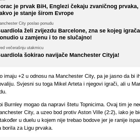
orac je prvak BiH, Englezi čekaju zvaničnog prvaka,
akvo je stanje širom Evrope
anchester City poslao ponudu
uardiola želi zvijezdu Barcelone, zna se kojeg igrača
onudio u zamjenu i to ne slučajno!
red večerašnju utakmicu
uardiola šokirao navijače Manchester Cityja!
o imaju +2 u odnosu na Manchester City, pa je jasno da bi i
valiju. Svjesni su toga Mikel Arteta i njegovi igrači, ali u M
du.
 bi Burnley mogao da napravi štetu Topnicima. Ovaj tim je n
chester City, a uzeo bod protiv Aston Ville (2:2), iako je bi
 također u duelu u kojem nije trebao bodove jer je ranije ispao
a borila za Ligu prvaka.