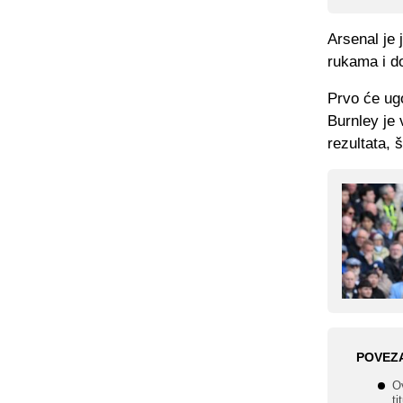
Arsenal je 
rukama i do
Prvo će ugo
Burnley je 
rezultata, 
POVEZ
Ov
ti