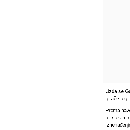
Uzda se Gua
igrače tog 
Prema navo
luksuzan mo
iznenađenje