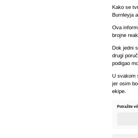
Kako se tvr
Burnleyja a
Ova informa
brojne reak
Dok jedni s
drugi poruč
podigao mo
U svakom s
jer osim bo
ekipe.
Potražite v