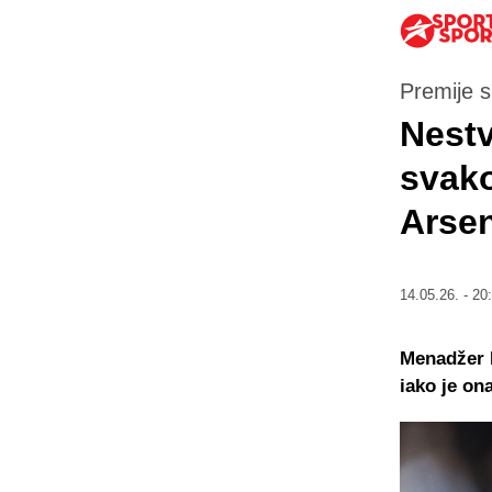
Premije 
Nestv
svako
Arse
14.05.26. - 20
Menadžer M
iako je o