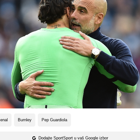
enal
Burnley
Pep Guardiola
Dodajte SportSport u vaš Google izbor