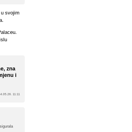
e u svojim
a.
Palaceu.
islu
ne, zna
mjenu i
4.05.26. 11:11
sigurala