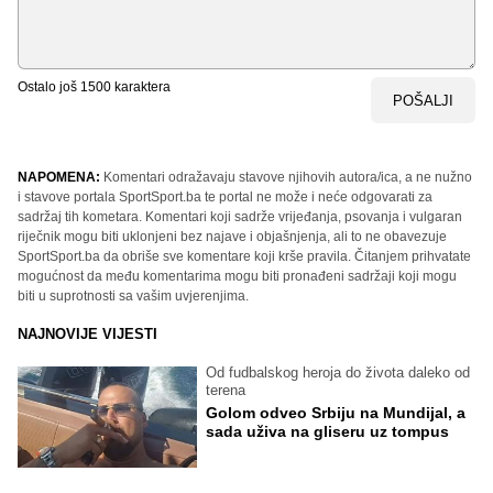
Ostalo još
1500
karaktera
POŠALJI
NAPOMENA:
Komentari odražavaju stavove njihovih autora/ica, a ne nužno
i stavove portala SportSport.ba te portal ne može i neće odgovarati za
sadržaj tih kometara. Komentari koji sadrže vrijeđanja, psovanja i vulgaran
riječnik mogu biti uklonjeni bez najave i objašnjenja, ali to ne obavezuje
SportSport.ba da obriše sve komentare koji krše pravila. Čitanjem prihvatate
mogućnost da među komentarima mogu biti pronađeni sadržaji koji mogu
biti u suprotnosti sa vašim uvjerenjima.
NAJNOVIJE VIJESTI
Od fudbalskog heroja do života daleko od
terena
Golom odveo Srbiju na Mundijal, a
sada uživa na gliseru uz tompus