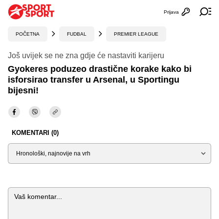
Prijava
Otvori profi
Ot
POČETNA
FUDBAL
PREMIER LEAGUE
Još uvijek se ne zna gdje će nastaviti karijeru
Gyokeres poduzeo drastične korake kako bi
isforsirao transfer u Arsenal, u Sportingu
bijesni!
KOMENTARI (0)
Sortiraj
Komentar