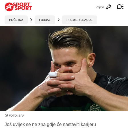
Prijava
Otvori profi
Ot
POČETNA
FUDBAL
PREMIER LEAGUE
FOTO: EPA
Još uvijek se ne zna gdje će nastaviti karijeru