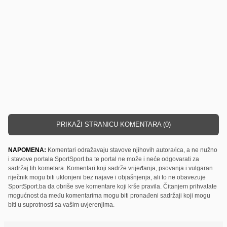
PRIKAŽI STRANICU KOMENTARA (0)
NAPOMENA:
Komentari odražavaju stavove njihovih autora/ica, a ne nužno
i stavove portala SportSport.ba te portal ne može i neće odgovarati za
sadržaj tih kometara. Komentari koji sadrže vrijeđanja, psovanja i vulgaran
riječnik mogu biti uklonjeni bez najave i objašnjenja, ali to ne obavezuje
SportSport.ba da obriše sve komentare koji krše pravila. Čitanjem prihvatate
mogućnost da među komentarima mogu biti pronađeni sadržaji koji mogu
biti u suprotnosti sa vašim uvjerenjima.