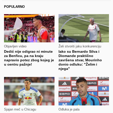
POPULARNO
Objavljen video
Želi stvoriti jaku konkurenciju
Dedić nije odigrao ni minute
Iako su Bernardo Silva i
za Benficu, pa na kraju
Diomande praktično
napravio potez zbog kojeg je
završena stvar, Mourinho
u centru pažnje!
donio odluku: "Želim i
njega"
Sjajan meč u Chicagu
Odluka je pala