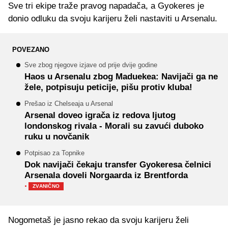
Sve tri ekipe traže pravog napadača, a Gyokeres je
donio odluku da svoju karijeru želi nastaviti u Arsenalu.
POVEZANO
Sve zbog njegove izjave od prije dvije godine
Haos u Arsenalu zbog Maduekea: Navijači ga ne
žele, potpisuju peticije, pišu protiv kluba!
Prešao iz Chelseaja u Arsenal
Arsenal doveo igrača iz redova ljutog
londonskog rivala - Morali su zavući duboko
ruku u novčanik
Potpisao za Topnike
Dok navijači čekaju transfer Gyokeresa čelnici
Arsenala doveli Norgaarda iz Brentforda
·
ZVANIČNO
Nogometaš je jasno rekao da svoju karijeru želi