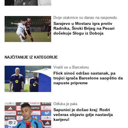
Dvije utakmice su danas na rasporedu
Sarajevo u Mostaru igra protiv
Radnika, Široki Brijeg na Pecari
dočekuje Slogu iz Doboja
NAJČITANIJE IZ KATEGORIJE
Vratili se u Barcelonu
Flick sinoć održao sastanak, pa
trojici igrača Barcelone saopštio da
napuste pripreme
Odluka je pala
Sapunici je došao kraj: Rodri
večeras objavio gdje nastavlja
karijeru!
2