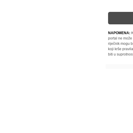
NAPOMENA:
K
portal ne može 
riječnik mogu b
koji krše pravi
biti u suprotnos