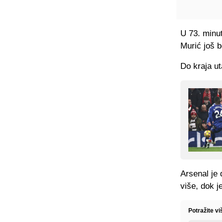
U 73. minut
Murić još b
Do kraja ut
Arsenal je 
više, dok j
Potražite v