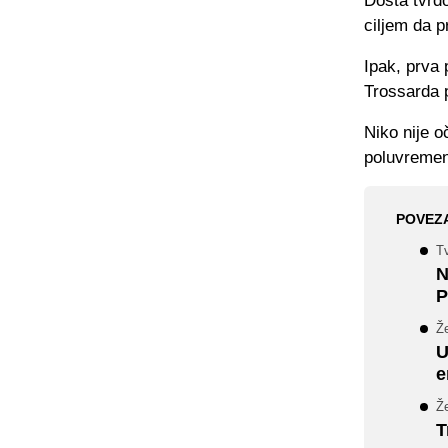
Dosta tvrdo
ciljem da p
Ipak, prva 
Trossarda p
Niko nije o
poluvreme
POVEZ
Tv
N
P
Že
U
e
Ž
T