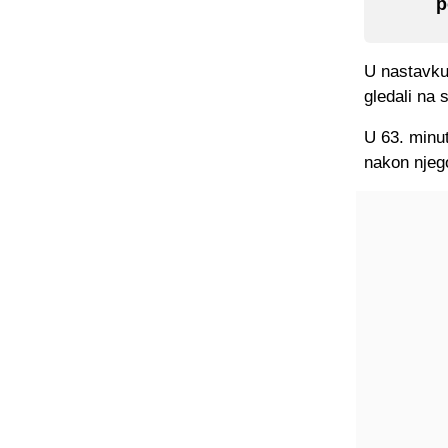
p
U nastavku 
gledali na 
U 63. minut
nakon njego