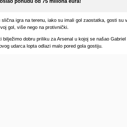
oslao ponudu od 75 miliona eura!
slična igra na terenu, iako su imali gol zaostatka, gosti su
svoj gol, više nego na protivnički.
i bilježimo dobru priliku za Arsenal u kojoj se našao Gabriel
vog udarca lopta odlazi malo pored gola gostiju.