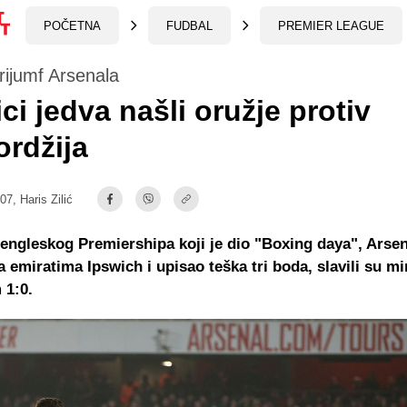
POČETNA
FUDBAL
PREMIER LEAGUE
trijumf Arsenala
ci jedva našli oružje protiv
ordžija
:07,
Haris Zilić
 engleskog Premiershipa koji je dio "Boxing daya", Arsen
 emiratima Ipswich i upisao teška tri boda, slavili su m
 1:0.