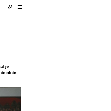
Otvori profil
Otvori meni
al je
inimalnim