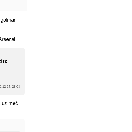
i golman
Arsenal.
čin:
6.12.24. 23:03
la uz meč