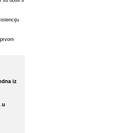
 su došli s
istenciju
m prvom
edna iz
 u