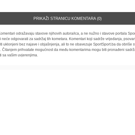
PRIKAŽI STRANICU KOMENTARA (0)
omentari odražavaju stavove njihovih autora/ica, a ne nužno i stavove portala Spor
i neće odgovarati za sadržaj tih kometara. Komentari koji sadrže vrijeđanja, psovan
iti uklonjeni bez najave i objašnjenja, ali to ne obavezuje SportSport.ba da obriše
la. Čitanjem prihvatate mogućnost da među komentarima mogu biti pronađeni sadrža
ti sa vašim uvjerenjima.