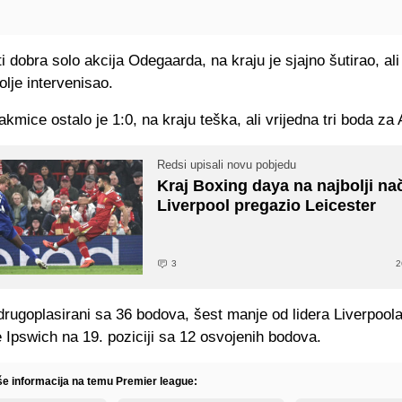
i dobra solo akcija Odegaarda, na kraju je sjajno šutirao, al
olje intervenisao.
akmice ostalo je 1:0, na kraju teška, ali vrijedna tri boda za 
Redsi upisali novu pobjedu
Kraj Boxing daya na najbolji na
Liverpool pregazio Leicester
3
2
drugoplasirani sa 36 bodova, šest manje od lidera Liverpoo
e Ipswich na 19. poziciji sa 12 osvojenih bodova.
iše informacija na temu Premier league: