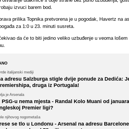
 otvaranje utakmice s obje strane bez puno uzbuđenja, gosti
robaju izvuci barem bod.
prava prilika Topnika pretvorena je u pogodak, Havertz na as
ogađa za 1:0 u 23. minuti susreta.
čekivao da će to biti jedino veliko uzbuđenje u veoma loše
nu.
ANO
rde italijanski mediji
a adresu Salzburga stigle dvije ponude za Dedića: J
remiershipa, druga iz Portugala!
lja je Arsenala
 PSG-u nema mjesta - Randal Kolo Muani od januara
ngleskoj Premier ligi?
ele njihovog nogometaša
rese se tlo u Londonu - Arsenal na adresu Barcelone