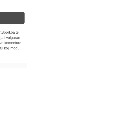
tSport.ba te
ja i vulgaran
 sve komentare
ji koji mogu