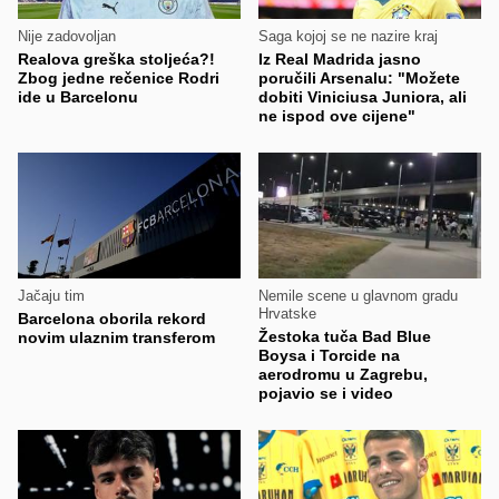
Nije zadovoljan
Saga kojoj se ne nazire kraj
Realova greška stoljeća?!
Iz Real Madrida jasno
Zbog jedne rečenice Rodri
poručili Arsenalu: "Možete
ide u Barcelonu
dobiti Viniciusa Juniora, ali
ne ispod ove cijene"
Jačaju tim
Nemile scene u glavnom gradu
Hrvatske
Barcelona oborila rekord
Žestoka tuča Bad Blue
novim ulaznim transferom
Boysa i Torcide na
aerodromu u Zagrebu,
pojavio se i video