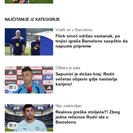
NAJČITANIJE IZ KATEGORIJE
Vratili se u Barcelonu
Flick sinoć održao sastanak, pa
trojici igrača Barcelone saopštio da
napuste pripreme
Odluka je pala
Sapunici je došao kraj: Rodri
večeras objavio gdje nastavlja
karijeru!
2
Nije zadovoljan
Realova greška stoljeća?! Zbog
jedne rečenice Rodri ide u
Barcelonu
6