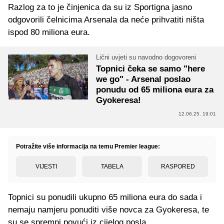
Razlog za to je činjenica da su iz Sportigna jasno
odgovorili čelnicima Arsenala da neće prihvatiti ništa
ispod 80 miliona eura.
Lični uvjeti su navodno dogovoreni
Topnici čeka se samo "here
we go" - Arsenal poslao
ponudu od 65 miliona eura za
Gyokeresa!
12.06.25. 19:01
Potražite više informacija na temu Premier league:
VIJESTI
TABELA
RASPORED
Topnici su ponudili ukupno 65 miliona eura do sada i
nemaju namjeru ponuditi više novca za Gyokeresa, te
su se spremni povući iz cijelog posla.