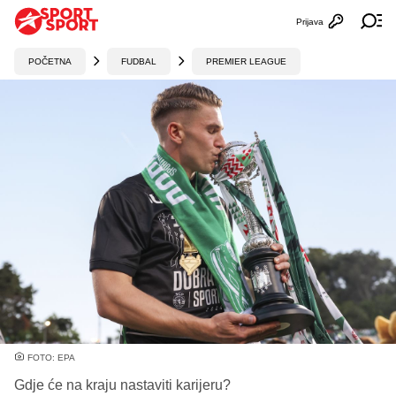
Prijava
Otvori profi
Ot
POČETNA
FUDBAL
PREMIER LEAGUE
FOTO: EPA
Gdje će na kraju nastaviti karijeru?