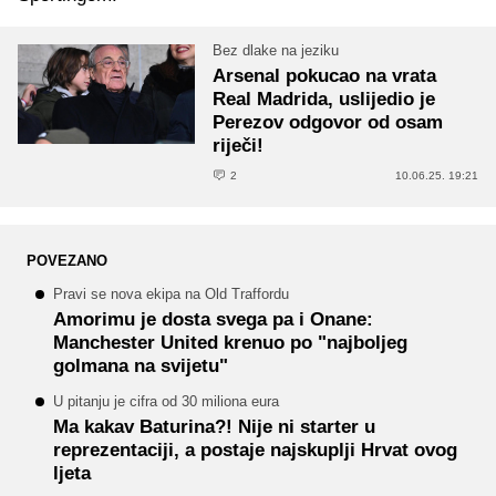
Bez dlake na jeziku
Arsenal pokucao na vrata
Real Madrida, uslijedio je
Perezov odgovor od osam
riječi!
2
10.06.25. 19:21
POVEZANO
Pravi se nova ekipa na Old Traffordu
Amorimu je dosta svega pa i Onane:
Manchester United krenuo po "najboljeg
golmana na svijetu"
U pitanju je cifra od 30 miliona eura
Ma kakav Baturina?! Nije ni starter u
reprezentaciji, a postaje najskuplji Hrvat ovog
ljeta