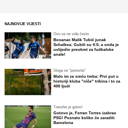
NAJNOVIJE VIJESTI
Ovo se ne viđa često
Bosanac Malik Tubić junak
Schalkea: Gubili su 4:0, a onda je
uslijedio preokret za fudbalske
anale!
Sloga se "ponovila"
Malo im za sreću treba: Prvi put u
historiji kluba "niče" tribina i to za
400 ljudi
Transfer je gotov!
Gotovo je, Ferran Torres izabrao
PSG! Poznato koliko će zaraditi
Barcelona