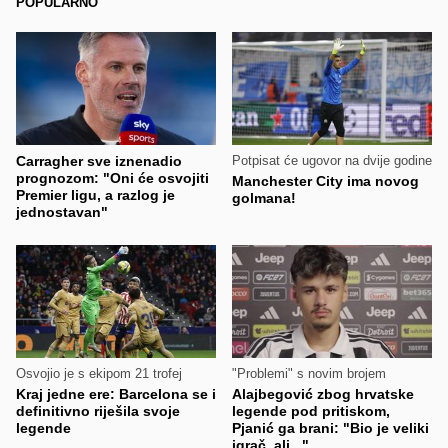
POPULARNO
Carragher sve iznenadio
Potpisat će ugovor na dvije godine
prognozom: "Oni će osvojiti
Manchester City ima novog
Premier ligu, a razlog je
golmana!
jednostavan"
Osvojio je s ekipom 21 trofej
"Problemi" s novim brojem
Kraj jedne ere: Barcelona se i
Alajbegović zbog hrvatske
definitivno riješila svoje
legende pod pritiskom,
legende
Pjanić ga brani: "Bio je veliki
igrač, ali..."