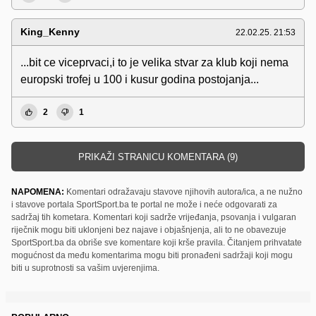
King_Kenny
22.02.25. 21:53
...bit ce viceprvaci,i to je velika stvar za klub koji nema
europski trofej u 100 i kusur godina postojanja...
2
1
PRIKAŽI STRANICU KOMENTARA (9)
NAPOMENA:
Komentari odražavaju stavove njihovih autora/ica, a ne nužno
i stavove portala SportSport.ba te portal ne može i neće odgovarati za
sadržaj tih kometara. Komentari koji sadrže vrijeđanja, psovanja i vulgaran
riječnik mogu biti uklonjeni bez najave i objašnjenja, ali to ne obavezuje
SportSport.ba da obriše sve komentare koji krše pravila. Čitanjem prihvatate
mogućnost da među komentarima mogu biti pronađeni sadržaji koji mogu
biti u suprotnosti sa vašim uvjerenjima.