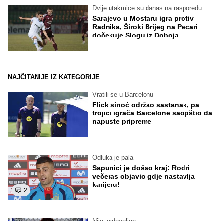
Dvije utakmice su danas na rasporedu
Sarajevo u Mostaru igra protiv
Radnika, Široki Brijeg na Pecari
dočekuje Slogu iz Doboja
NAJČITANIJE IZ KATEGORIJE
Vratili se u Barcelonu
Flick sinoć održao sastanak, pa
trojici igrača Barcelone saopštio da
napuste pripreme
Odluka je pala
Sapunici je došao kraj: Rodri
večeras objavio gdje nastavlja
karijeru!
2
Nije zadovoljan