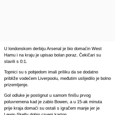
U londonskom derbiju Arsenal je bio domaćin West
Hamu i na kraju je upisao bolan poraz. Čekičari su
slavili s 0:1.
Topnici su s pobjedom imali priliku da se dodatno
približe vodećem Liverpoolu, međutim uslijedilo je bolno
prizemljenje.
Gol odluke je postignut u samom finišu prvog
poluvremena kad je zabio Bowen, a u 15-ak minuta
prije kraja domaći su ostali s igračem manje jer je
Lewis-Skelly dobio crveni karton.