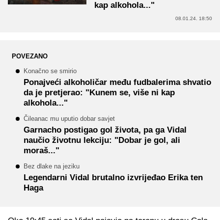
kap alkohola..."
08.01.24. 18:50
POVEZANO
Konačno se smirio
Ponajveći alkoholičar među fudbalerima shvatio
da je pretjerao: "Kunem se, više ni kap
alkohola..."
Čileanac mu uputio dobar savjet
Garnacho postigao gol života, pa ga Vidal
naučio životnu lekciju: "Dobar je gol, ali
moraš..."
Bez dlake na jeziku
Legendarni Vidal brutalno izvrijeđao Erika ten
Haga