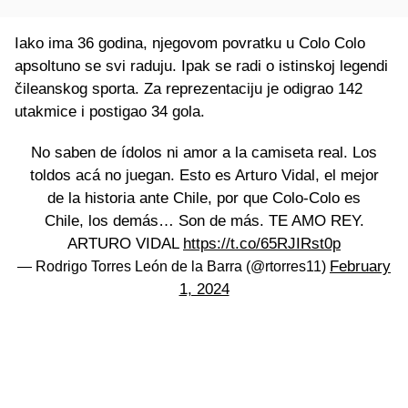
Iako ima 36 godina, njegovom povratku u Colo Colo
apsoltuno se svi raduju. Ipak se radi o istinskoj legendi
čileanskog sporta. Za reprezentaciju je odigrao 142
utakmice i postigao 34 gola.
No saben de ídolos ni amor a la camiseta real. Los
toldos acá no juegan. Esto es Arturo Vidal, el mejor
de la historia ante Chile, por que Colo-Colo es
Chile, los demás… Son de más. TE AMO REY.
ARTURO VIDAL
https://t.co/65RJIRst0p
February
— Rodrigo Torres León de la Barra (@rtorres11)
1, 2024