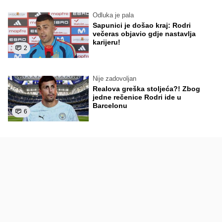
Odluka je pala
Sapunici je došao kraj: Rodri
večeras objavio gdje nastavlja
karijeru!
2
Nije zadovoljan
Realova greška stoljeća?! Zbog
jedne rečenice Rodri ide u
Barcelonu
6