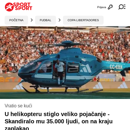
Prijava
Otvori profi
Ot
POČETNA
FUDBAL
COPA LIBERTADORES
Vratio se kući
U helikopteru stiglo veliko pojačanje -
Skandiralo mu 35.000 ljudi, on na kraju
zaplakao