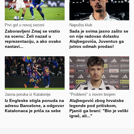
Prvi gol u novoj sezoni
Napušta klub
Zaboravljeni Zmaj se vratio
Sada je svima jasno zašto se
na scenu: Želi nazad u
on nije radovao dolasku
reprezentaciju, a ako ovako
Alajbegovića, Juventus ga
nastavi...
jutros odmah prodao!
Jasna poruka iz Katalonije
"Problemi" s novim brojem
Iz Engleske stigla ponuda na
Alajbegović zbog hrvatske
adresu Barcelone, a odgovor
legende pod pritiskom,
Katalonaca je priča za sebe
Pjanić ga brani: "Bio je veliki
igrač, ali..."