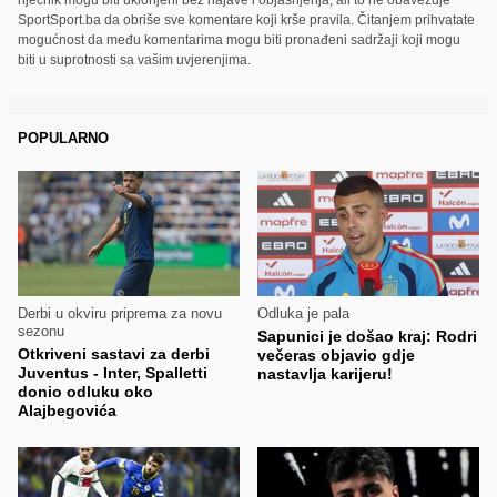
riječnik mogu biti uklonjeni bez najave i objašnjenja, ali to ne obavezuje
SportSport.ba da obriše sve komentare koji krše pravila. Čitanjem prihvatate
mogućnost da među komentarima mogu biti pronađeni sadržaji koji mogu
biti u suprotnosti sa vašim uvjerenjima.
POPULARNO
Derbi u okviru priprema za novu
Odluka je pala
sezonu
Sapunici je došao kraj: Rodri
Otkriveni sastavi za derbi
večeras objavio gdje
Juventus - Inter, Spalletti
nastavlja karijeru!
donio odluku oko
Alajbegovića