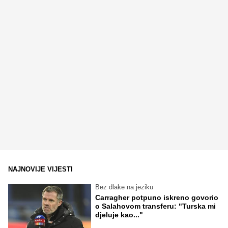
NAJNOVIJE VIJESTI
Bez dlake na jeziku
Carragher potpuno iskreno govorio
o Salahovom transferu: "Turska mi
djeluje kao..."