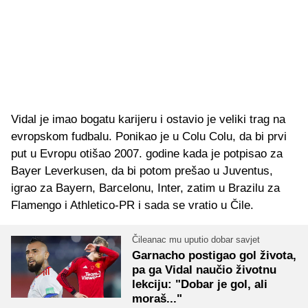
Vidal je imao bogatu karijeru i ostavio je veliki trag na
evropskom fudbalu. Ponikao je u Colu Colu, da bi prvi
put u Evropu otišao 2007. godine kada je potpisao za
Bayer Leverkusen, da bi potom prešao u Juventus,
igrao za Bayern, Barcelonu, Inter, zatim u Brazilu za
Flamengo i Athletico-PR i sada se vratio u Čile.
Čileanac mu uputio dobar savjet
Garnacho postigao gol života,
pa ga Vidal naučio životnu
lekciju: "Dobar je gol, ali
moraš..."