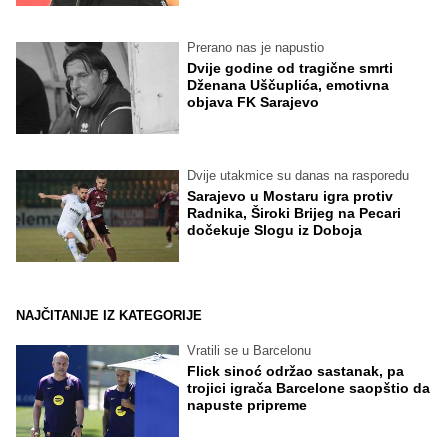
Prerano nas je napustio
Dvije godine od tragične smrti
Dženana Uščuplića, emotivna
objava FK Sarajevo
Dvije utakmice su danas na rasporedu
Sarajevo u Mostaru igra protiv
Radnika, Široki Brijeg na Pecari
dočekuje Slogu iz Doboja
NAJČITANIJE IZ KATEGORIJE
Vratili se u Barcelonu
Flick sinoć održao sastanak, pa
trojici igrača Barcelone saopštio da
napuste pripreme