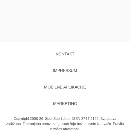
KONTAKT
IMPRESSUM
MOBILNE APLIKACIJE
MARKETING
Copyright 2008-26. SportSport d.o.o. ISSN 2744-2195. Sva prava
zadržana. Zabranjeno preuzimanje sadržaja bez dozvole izdavača.
Pravila
o zaštiti privatnosti.