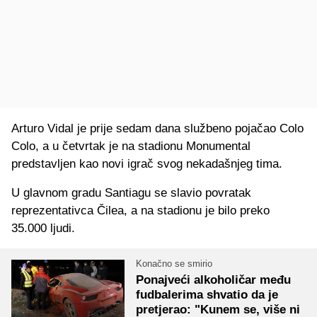
Arturo Vidal je prije sedam dana službeno pojačao Colo
Colo, a u četvrtak je na stadionu Monumental
predstavljen kao novi igrač svog nekadašnjeg tima.
U glavnom gradu Santiagu se slavio povratak
reprezentativca Čilea, a na stadionu je bilo preko
35.000 ljudi.
Konačno se smirio
Ponajveći alkoholičar među
fudbalerima shvatio da je
pretjerao: "Kunem se, više ni