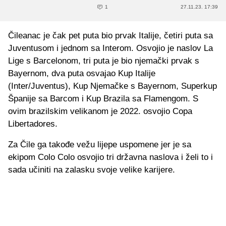
1
27.11.23. 17:39
Čileanac je čak pet puta bio prvak Italije, četiri puta sa
Juventusom i jednom sa Interom. Osvojio je naslov La
Lige s Barcelonom, tri puta je bio njemački prvak s
Bayernom, dva puta osvajao Kup Italije
(Inter/Juventus), Kup Njemačke s Bayernom, Superkup
Španije sa Barcom i Kup Brazila sa Flamengom. S
ovim brazilskim velikanom je 2022. osvojio Copa
Libertadores.
Za Čile ga takođe vežu lijepe uspomene jer je sa
ekipom Colo Colo osvojio tri državna naslova i želi to i
sada učiniti na zalasku svoje velike karijere.