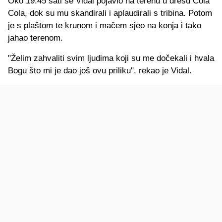
Oko 19:45 sati se Vidal pojavio na terenu u dresu Cola
Cola, dok su mu skandirali i aplaudirali s tribina. Potom
je s plaštom te krunom i mačem sjeo na konja i tako
jahao terenom.
"Želim zahvaliti svim ljudima koji su me dočekali i hvala
Bogu što mi je dao još ovu priliku", rekao je Vidal.