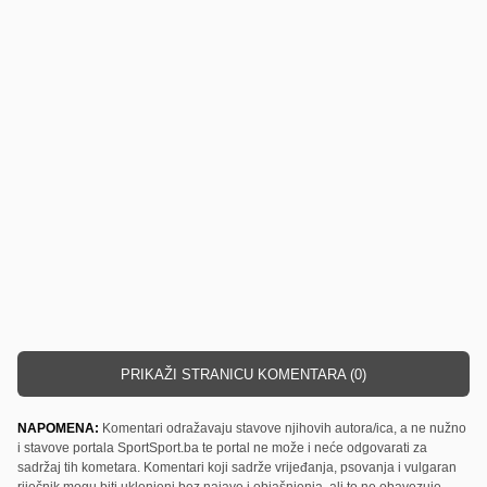
PRIKAŽI STRANICU KOMENTARA (0)
NAPOMENA:
Komentari odražavaju stavove njihovih autora/ica, a ne nužno
i stavove portala SportSport.ba te portal ne može i neće odgovarati za
sadržaj tih kometara. Komentari koji sadrže vrijeđanja, psovanja i vulgaran