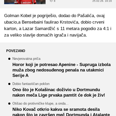
8
25.02.26. 16:16
Golman Kobel je pogriješio, dodao do Pašalića, ovaj
ubacio,a Bensebaini faulirao Krstovića, dobio crveni
karton, a Lazar Samardžić s 11 metara pogodio za 4:1 i
za veliko slavlje domaćih igrača i navijača.
POVEZANO
Nevjerovatna priča
Horor koji je potresao Apenine - Supruga izbola
muža zbog nedosuđenog penala na utakmici
Serije A
Dobio fantastičan poklon
Ono što je Kolašinac doživio u Dortmundu
nakon meča Lige prvaka pamtit će dok je živ!
Otišao do protivničke klupe, a onda...
Niko Kovač otkrio kakva se sramota desila
nakon što je završen meč Dortmunda i Atalante