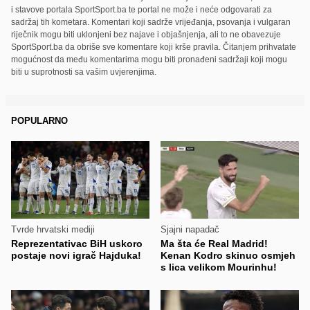
i stavove portala SportSport.ba te portal ne može i neće odgovarati za
sadržaj tih kometara. Komentari koji sadrže vrijeđanja, psovanja i vulgaran
riječnik mogu biti uklonjeni bez najave i objašnjenja, ali to ne obavezuje
SportSport.ba da obriše sve komentare koji krše pravila. Čitanjem prihvatate
mogućnost da među komentarima mogu biti pronađeni sadržaji koji mogu
biti u suprotnosti sa vašim uvjerenjima.
POPULARNO
Tvrde hrvatski mediji
Sjajni napadač
Reprezentativac BiH uskoro
Ma šta će Real Madrid!
postaje novi igrač Hajduka!
Kenan Kodro skinuo osmjeh
s lica velikom Mourinhu!