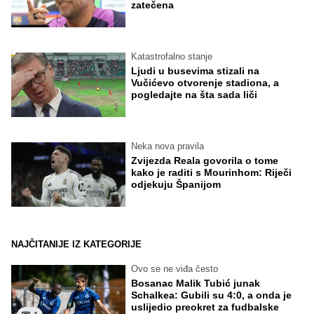
zatečena
Katastrofalno stanje
Ljudi u busevima stizali na
Vučićevo otvorenje stadiona, a
pogledajte na šta sada liči
Neka nova pravila
Zvijezda Reala govorila o tome
kako je raditi s Mourinhom: Riječi
odjekuju Španijom
NAJČITANIJE IZ KATEGORIJE
Ovo se ne viđa često
Bosanac Malik Tubić junak
Schalkea: Gubili su 4:0, a onda je
uslijedio preokret za fudbalske