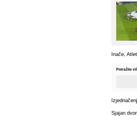
Inače, Atle
Potražite v
Izjednačenj
Sjajan dvo