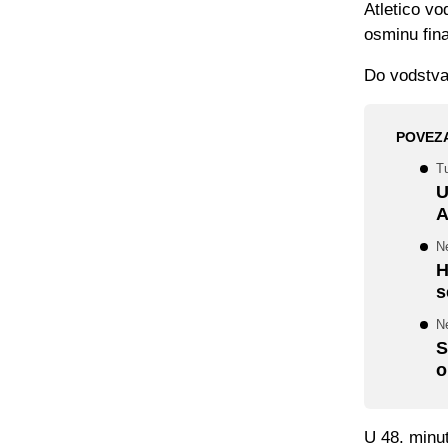
Atletico vo
osminu fina
Do vodstva
POVEZ
Tu
U
A
N
H
s
N
S
o
U 48. minut