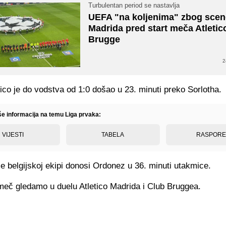
Turbulentan period se nastavlja
UEFA "na koljenima" zbog scen
Madrida pred start meča Atletic
Brugge
2
tico je do vodstva od 1:0 došao u 23. minuti preko Sorlotha.
iše informacija na temu Liga prvaka:
VIJESTI
TABELA
RASPOR
e belgijskoj ekipi donosi Ordonez u 36. minuti utakmice.
meč gledamo u duelu Atletico Madrida i Club Bruggea.