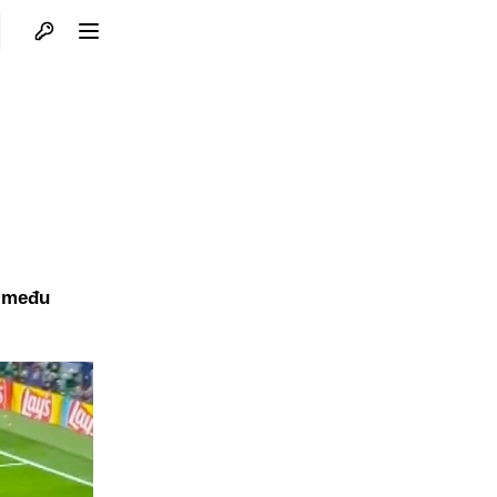
Otvori profil
Otvori meni
između