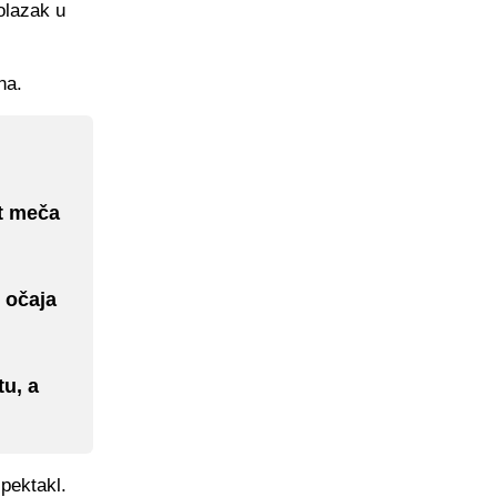
olazak u
na.
t meča
 očaja
tu, a
spektakl.