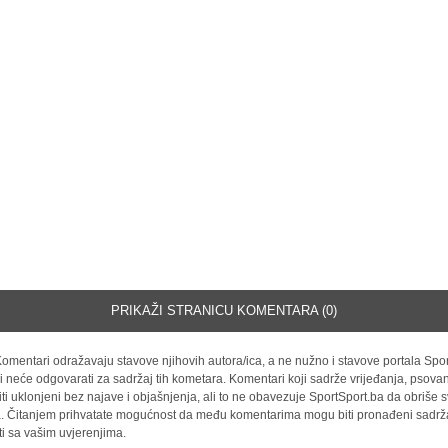
PRIKAŽI STRANICU KOMENTARA (0)
omentari odražavaju stavove njihovih autora/ica, a ne nužno i stavove portala Spor
i neće odgovarati za sadržaj tih kometara. Komentari koji sadrže vrijeđanja, psovan
iti uklonjeni bez najave i objašnjenja, ali to ne obavezuje SportSport.ba da obriše
la. Čitanjem prihvatate mogućnost da među komentarima mogu biti pronađeni sadrža
ti sa vašim uvjerenjima.