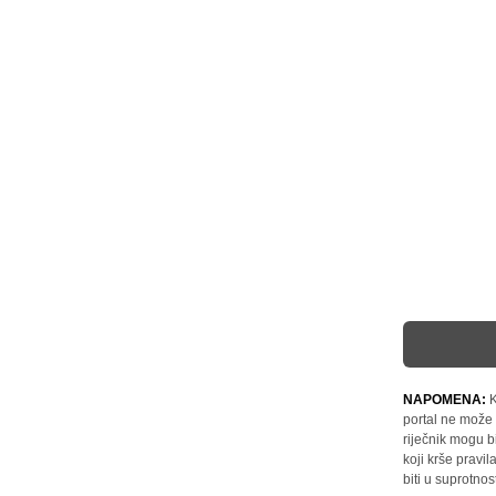
NAPOMENA:
K
portal ne može 
riječnik mogu b
koji krše pravi
biti u suprotnos