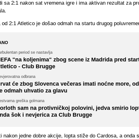
di sa 2:1 nakon sat vremena igre i ima aktivan rezultat za pr
la.
 od 2:1 Atletico je došao odmah na startu drugog poluvreme
ANO
rbulentan period se nastavlja
EFA "na koljenima" zbog scene iz Madrida pred star
tletico - Club Brugge
evjerovatna odbrana
rvat će zbog Slovenca večeras imati noćne more, od
e odmah uhvatio za glavu
estvarna greška golmana
orloth sam na protivničkoj polovini, jedva smirio lop
nda šok i nevjerica za Club Brugge
i nakon jedne dobre akcije, lopta stiže do Cardosa, a onda 