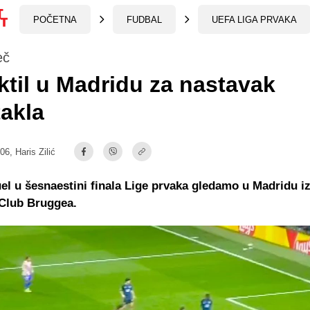
POČETNA
FUDBAL
UEFA LIGA PRVAKA
eč
ktil u Madridu za nastavak
akla
:06,
Haris Zilić
el u šesnaestini finala Lige prvaka gledamo u Madridu 
 Club Bruggea.