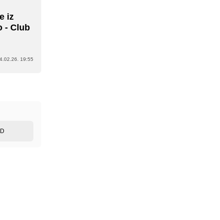
e iz
o - Club
4.02.26. 19:55
ED