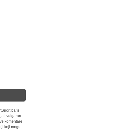
tSport.ba te
ja i vulgaran
 sve komentare
ji koji mogu