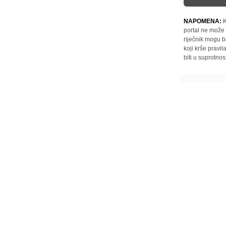
NAPOMENA:
K
portal ne može 
riječnik mogu b
koji krše pravi
biti u suprotnos