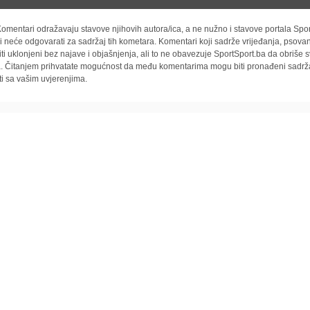
omentari odražavaju stavove njihovih autora/ica, a ne nužno i stavove portala Spor
i neće odgovarati za sadržaj tih kometara. Komentari koji sadrže vrijeđanja, psovan
iti uklonjeni bez najave i objašnjenja, ali to ne obavezuje SportSport.ba da obriše
la. Čitanjem prihvatate mogućnost da među komentarima mogu biti pronađeni sadrža
ti sa vašim uvjerenjima.