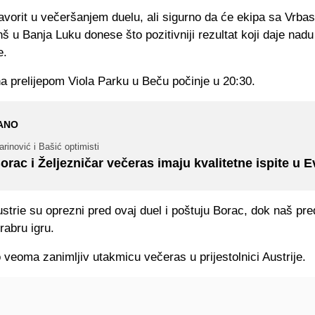
favorit u večeršanjem duelu, ali sigurno da će ekipa sa Vrbas
š u Banja Luku donese što pozitivniji rezultat koji daje nadu
e.
a prelijepom Viola Parku u Beču počinje u 20:30.
ANO
rinović i Bašić optimisti
orac i Željezničar večeras imaju kvalitetne ispite u E
strie su oprezni pred ovaj duel i poštuju Borac, dok naš pr
rabru igru.
eoma zanimljiv utakmicu večeras u prijestolnici Austrije.