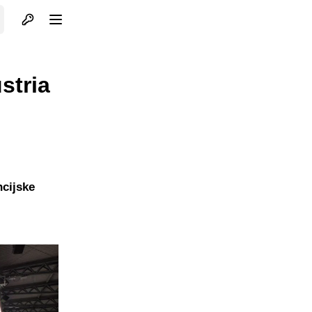
Otvori profil
Otvori meni
stria
ncijske