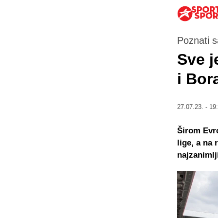
Poznati s
Sve j
i Bora
27.07.23. - 19
Širom Evro
lige, a na
najzanimlji