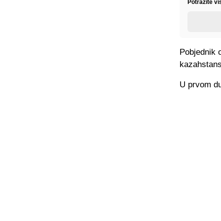
Potražite v
Pobjednik o
kazahstans
U prvom due