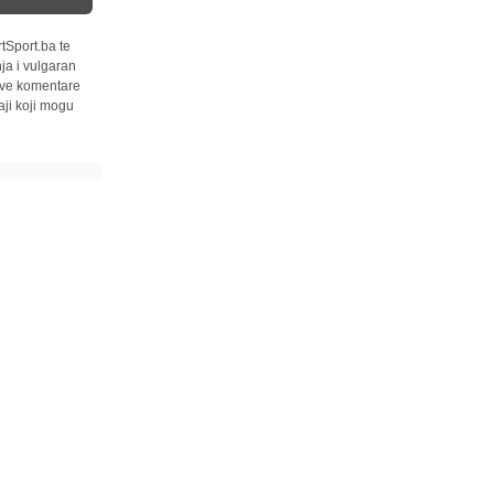
tSport.ba te
ja i vulgaran
 sve komentare
ji koji mogu