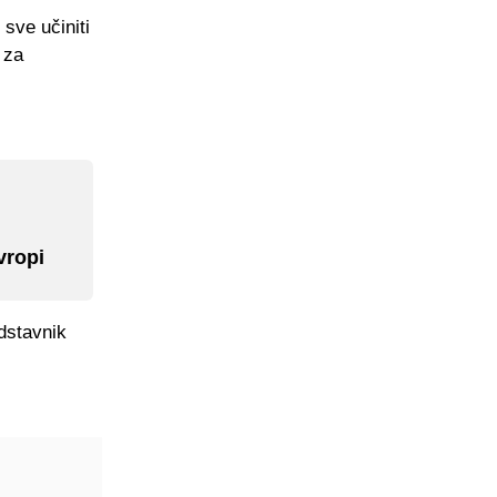
 sve učiniti
 za
vropi
edstavnik