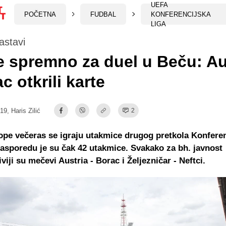
UEFA
POČETNA
FUDBAL
KONFERENCIJSKA
LIGA
astavi
e spremno za duel u Beču: Au
c otkrili karte
:19,
Haris Zilić
2
pe večeras se igraju utakmice drugog pretkola Konfere
 rasporedu je su čak 42 utakmice. Svakako za bh. javnost
viji su mečevi Austria - Borac i Željezničar - Neftci.