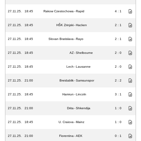
27.11.25.
18:45
Rakow Czestochowa
-
Rapid
4 : 1
27.11.25.
18:45
HŠK Zrinjski
-
Hacken
2 : 1
27.11.25.
18:45
Slovan Bratislava
-
Rayo
2 : 1
27.11.25.
18:45
AZ
-
Shelbourne
2 : 0
27.11.25.
18:45
Lech
-
Lausanne
2 : 0
27.11.25.
21:00
Breidablik
-
Samsunspor
2 : 2
27.11.25.
18:45
Hamrun
-
Lincoln
3 : 1
27.11.25.
21:00
Drita
-
Shkendija
1 : 0
27.11.25.
18:45
U. Craiova
-
Mainz
1 : 0
27.11.25.
21:00
Fiorentina
-
AEK
0 : 1