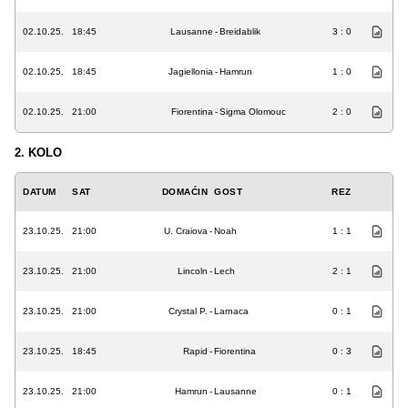
02.10.25.
18:45
Lausanne
-
Breidablik
3 : 0
02.10.25.
18:45
Jagiellonia
-
Hamrun
1 : 0
02.10.25.
21:00
Fiorentina
-
Sigma Olomouc
2 : 0
2. KOLO
DATUM
SAT
DOMAĆIN
GOST
REZ
23.10.25.
21:00
U. Craiova
-
Noah
1 : 1
23.10.25.
21:00
Lincoln
-
Lech
2 : 1
23.10.25.
21:00
Crystal P.
-
Larnaca
0 : 1
23.10.25.
18:45
Rapid
-
Fiorentina
0 : 3
23.10.25.
21:00
Hamrun
-
Lausanne
0 : 1