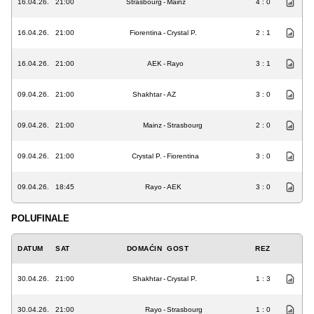
16.04.26.
21:00
Strasbourg
-
Mainz
4 : 0
16.04.26.
21:00
Fiorentina
-
Crystal P.
2 : 1
16.04.26.
21:00
AEK
-
Rayo
3 : 1
09.04.26.
21:00
Shakhtar
-
AZ
3 : 0
09.04.26.
21:00
Mainz
-
Strasbourg
2 : 0
09.04.26.
21:00
Crystal P.
-
Fiorentina
3 : 0
09.04.26.
18:45
Rayo
-
AEK
3 : 0
POLUFINALE
DATUM
SAT
DOMAĆIN
GOST
REZ
30.04.26.
21:00
Shakhtar
-
Crystal P.
1 : 3
30.04.26.
21:00
Rayo
-
Strasbourg
1 : 0