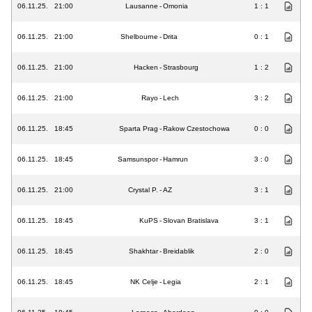
06.11.25.
21:00
Lausanne
-
Omonia
1 : 1
06.11.25.
21:00
Shelbourne
-
Drita
0 : 1
06.11.25.
21:00
Hacken
-
Strasbourg
1 : 2
06.11.25.
21:00
Rayo
-
Lech
3 : 2
06.11.25.
18:45
Sparta Prag
-
Rakow Czestochowa
0 : 0
06.11.25.
18:45
Samsunspor
-
Hamrun
3 : 0
06.11.25.
21:00
Crystal P.
-
AZ
3 : 1
06.11.25.
18:45
KuPS
-
Slovan Bratislava
3 : 1
06.11.25.
18:45
Shakhtar
-
Breidablik
2 : 0
06.11.25.
18:45
NK Celje
-
Legia
2 : 1