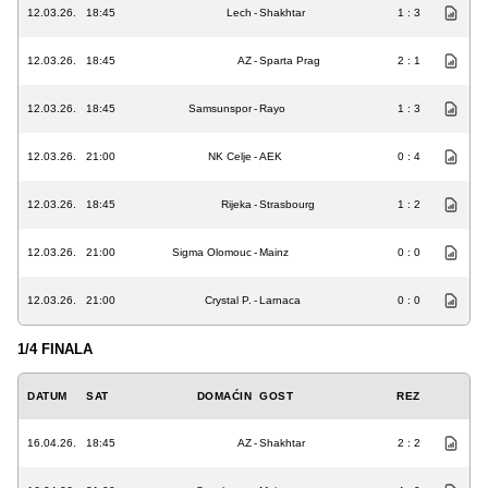
12.03.26.
18:45
Lech
-
Shakhtar
1 : 3
12.03.26.
18:45
AZ
-
Sparta Prag
2 : 1
12.03.26.
18:45
Samsunspor
-
Rayo
1 : 3
12.03.26.
21:00
NK Celje
-
AEK
0 : 4
12.03.26.
18:45
Rijeka
-
Strasbourg
1 : 2
12.03.26.
21:00
Sigma Olomouc
-
Mainz
0 : 0
12.03.26.
21:00
Crystal P.
-
Larnaca
0 : 0
1/4 FINALA
DATUM
SAT
DOMAĆIN
GOST
REZ
16.04.26.
18:45
AZ
-
Shakhtar
2 : 2