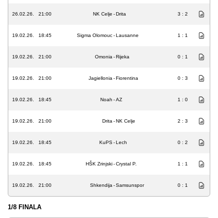
26.02.26.
21:00
NK Celje
-
Drita
3 : 2
19.02.26.
18:45
Sigma Olomouc
-
Lausanne
1 : 1
19.02.26.
21:00
Omonia
-
Rijeka
0 : 1
19.02.26.
21:00
Jagiellonia
-
Fiorentina
0 : 3
19.02.26.
18:45
Noah
-
AZ
1 : 0
19.02.26.
21:00
Drita
-
NK Celje
2 : 3
19.02.26.
18:45
KuPS
-
Lech
0 : 2
19.02.26.
18:45
HŠK Zrinjski
-
Crystal P.
1 : 1
19.02.26.
21:00
Shkendija
-
Samsunspor
0 : 1
1/8 FINALA