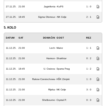
27.11.25.
21:00
Jagiellonia
-
KuPS
1 : 0
27.11.25.
18:45
Sigma Olomouc
-
NK Celje
2 : 1
5. KOLO
DATUM
SAT
DOMAĆIN
GOST
REZ
11.12.25.
21:00
Lech
-
Mainz
1 : 1
11.12.25.
21:00
Hamrun
-
Shakhtar
0 : 2
11.12.25.
18:45
U. Craiova
-
Sparta Prag
1 : 2
11.12.25.
21:00
Rakow Czestochowa
-
HŠK Zrinjski
1 : 0
11.12.25.
21:00
Rijeka
-
NK Celje
3 : 0
11.12.25.
21:00
Shelbourne
-
Crystal P.
0 : 3