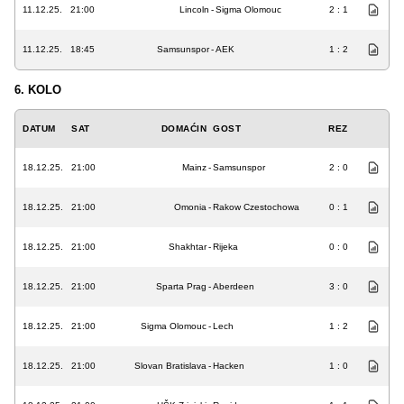
11.12.25.
21:00
Lincoln
-
Sigma Olomouc
2 : 1
11.12.25.
18:45
Samsunspor
-
AEK
1 : 2
6. KOLO
DATUM
SAT
DOMAĆIN
GOST
REZ
18.12.25.
21:00
Mainz
-
Samsunspor
2 : 0
18.12.25.
21:00
Omonia
-
Rakow Czestochowa
0 : 1
18.12.25.
21:00
Shakhtar
-
Rijeka
0 : 0
18.12.25.
21:00
Sparta Prag
-
Aberdeen
3 : 0
18.12.25.
21:00
Sigma Olomouc
-
Lech
1 : 2
18.12.25.
21:00
Slovan Bratislava
-
Hacken
1 : 0