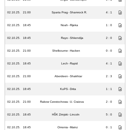
02.10.25.
21:00
Sparta Prag
-
Shamrock R.
4 : 1
02.10.25.
18:45
Noah
-
Rijeka
1 : 0
02.10.25.
18:45
Rayo
-
Shkendija
2 : 0
02.10.25.
21:00
Shelbourne
-
Hacken
0 : 0
02.10.25.
18:45
Lech
-
Rapid
4 : 1
02.10.25.
21:00
Aberdeen
-
Shakhtar
2 : 3
02.10.25.
18:45
KuPS
-
Drita
1 : 1
02.10.25.
21:00
Rakow Czestochowa
-
U. Craiova
2 : 0
02.10.25.
18:45
HŠK Zrinjski
-
Lincoln
5 : 0
02.10.25.
18:45
Omonia
-
Mainz
0 : 1