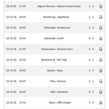
23.10.25.
21:00
Sigma Olomouc
-
Rakow Czestochowa
1 : 1
23.10.25.
18:45
Strasbourg
-
Jagiellonia
1 : 1
23.10.25.
18:45
Shkendija
-
Shelbourne
1 : 0
23.10.25.
18:45
Breidablik
-
KuPS
0 : 0
23.10.25.
21:00
Samsunspor
-
Dynamo Kyev
3 : 0
23.10.25.
21:00
Shamrock R.
-
NK Celje
0 : 2
23.10.25.
18:45
Hacken
-
Rayo
2 : 2
23.10.25.
18:45
Drita
-
Omonia
1 : 1
23.10.25.
18:45
AEK
-
Aberdeen
6 : 0
23.10.25.
21:00
Mainz
-
HŠK Zrinjski
1 : 0