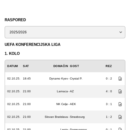
RASPORED
Sezona
UEFA KONFERENCIJSKA LIGA
1. KOLO
DATUM
SAT
DOMAĆIN
GOST
REZ
02.10.25.
18:45
Dynamo Kyev
-
Crystal P.
0 : 2
02.10.25.
21:00
Larnaca
-
AZ
4 : 0
02.10.25.
21:00
NK Celje
-
AEK
3 : 1
02.10.25.
21:00
Slovan Bratislava
-
Strasbourg
1 : 2
02.10.25.
21:00
Legia
-
Samsunspor
0 : 1