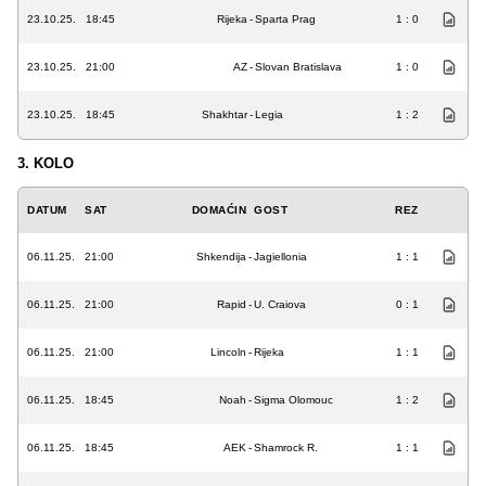
23.10.25.
18:45
Rijeka
-
Sparta Prag
1 : 0
23.10.25.
21:00
AZ
-
Slovan Bratislava
1 : 0
23.10.25.
18:45
Shakhtar
-
Legia
1 : 2
3. KOLO
DATUM
SAT
DOMAĆIN
GOST
REZ
06.11.25.
21:00
Shkendija
-
Jagiellonia
1 : 1
06.11.25.
21:00
Rapid
-
U. Craiova
0 : 1
06.11.25.
21:00
Lincoln
-
Rijeka
1 : 1
06.11.25.
18:45
Noah
-
Sigma Olomouc
1 : 2
06.11.25.
18:45
AEK
-
Shamrock R.
1 : 1