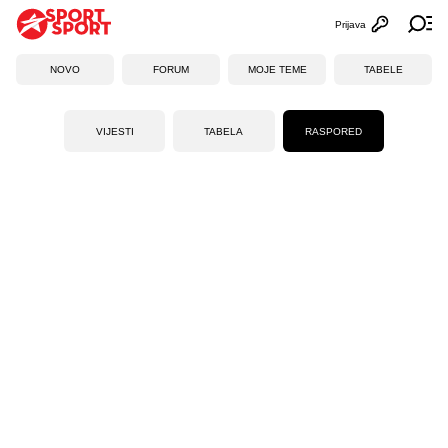
Prijava
Otvori profi
Ot
NOVO
FORUM
MOJE TEME
TABELE
VIJESTI
TABELA
RASPORED