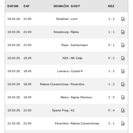
DATUM
SAT
DOMAĆIN
GOST
REZ
19.03.26.
21:00
Shakhtar
-
Lech
1 : 2
19.03.26.
21:00
Strasbourg
-
Rijeka
1 : 1
19.03.26.
21:00
Rayo
-
Samsunspor
0 : 1
19.03.26.
18:45
AEK
-
NK Celje
0 : 2
19.03.26.
18:45
Larnaca
-
Crystal P.
1 : 2
19.03.26.
18:45
Rakow Czestochowa
-
Fiorentina
1 : 2
19.03.26.
18:45
Mainz
-
Sigma Olomouc
2 : 0
19.03.26.
21:00
Sparta Prag
-
AZ
0 : 4
12.03.26.
21:00
Fiorentina
-
Rakow Czestochowa
2 : 1