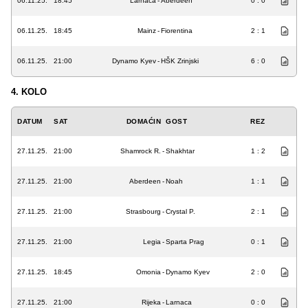
06.11.25.
18:45
Larnaca
-
Aberdeen
0 : 0
06.11.25.
18:45
Mainz
-
Fiorentina
2 : 1
06.11.25.
21:00
Dynamo Kyev
-
HŠK Zrinjski
6 : 0
4. KOLO
DATUM
SAT
DOMAĆIN
GOST
REZ
27.11.25.
21:00
Shamrock R.
-
Shakhtar
1 : 2
27.11.25.
21:00
Aberdeen
-
Noah
1 : 1
27.11.25.
21:00
Strasbourg
-
Crystal P.
2 : 1
27.11.25.
21:00
Legia
-
Sparta Prag
0 : 1
27.11.25.
18:45
Omonia
-
Dynamo Kyev
2 : 0
27.11.25.
21:00
Rijeka
-
Larnaca
0 : 0