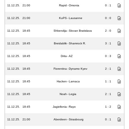
11.12.25.
21:00
Rapid
-
Omonia
0 : 1
11.12.25.
21:00
KuPS
-
Lausanne
0 : 0
11.12.25.
18:45
Shkendija
-
Slovan Bratislava
2 : 0
11.12.25.
18:45
Breidablik
-
Shamrock R.
3 : 1
11.12.25.
18:45
Drita
-
AZ
0 : 3
11.12.25.
18:45
Fiorentina
-
Dynamo Kyev
2 : 1
11.12.25.
18:45
Hacken
-
Larnaca
1 : 1
11.12.25.
18:45
Noah
-
Legia
2 : 1
11.12.25.
18:45
Jagiellonia
-
Rayo
1 : 2
11.12.25.
21:00
Aberdeen
-
Strasbourg
0 : 1