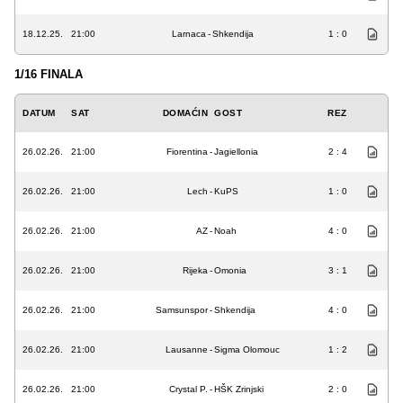
18.12.25.
21:00
Larnaca
-
Shkendija
1 : 0
1/16 FINALA
DATUM
SAT
DOMAĆIN
GOST
REZ
26.02.26.
21:00
Fiorentina
-
Jagiellonia
2 : 4
26.02.26.
21:00
Lech
-
KuPS
1 : 0
26.02.26.
21:00
AZ
-
Noah
4 : 0
26.02.26.
21:00
Rijeka
-
Omonia
3 : 1
26.02.26.
21:00
Samsunspor
-
Shkendija
4 : 0
26.02.26.
21:00
Lausanne
-
Sigma Olomouc
1 : 2
26.02.26.
21:00
Crystal P.
-
HŠK Zrinjski
2 : 0