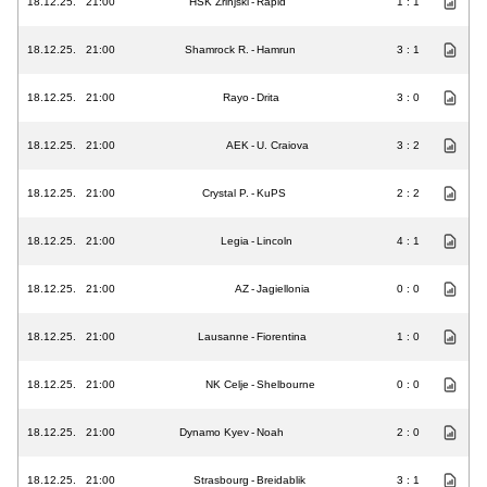
18.12.25.
21:00
HŠK Zrinjski
-
Rapid
1 : 1
18.12.25.
21:00
Shamrock R.
-
Hamrun
3 : 1
18.12.25.
21:00
Rayo
-
Drita
3 : 0
18.12.25.
21:00
AEK
-
U. Craiova
3 : 2
18.12.25.
21:00
Crystal P.
-
KuPS
2 : 2
18.12.25.
21:00
Legia
-
Lincoln
4 : 1
18.12.25.
21:00
AZ
-
Jagiellonia
0 : 0
18.12.25.
21:00
Lausanne
-
Fiorentina
1 : 0
18.12.25.
21:00
NK Celje
-
Shelbourne
0 : 0
18.12.25.
21:00
Dynamo Kyev
-
Noah
2 : 0
18.12.25.
21:00
Strasbourg
-
Breidablik
3 : 1