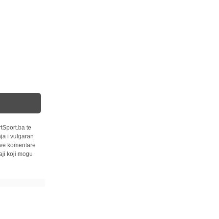
tSport.ba te
ja i vulgaran
 sve komentare
ji koji mogu