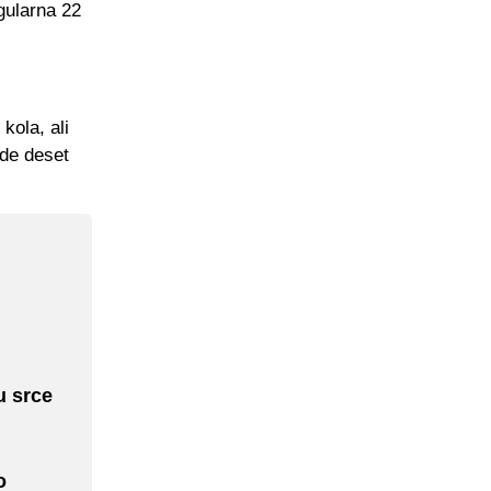
gularna 22
kola, ali
ide deset
u srce
o