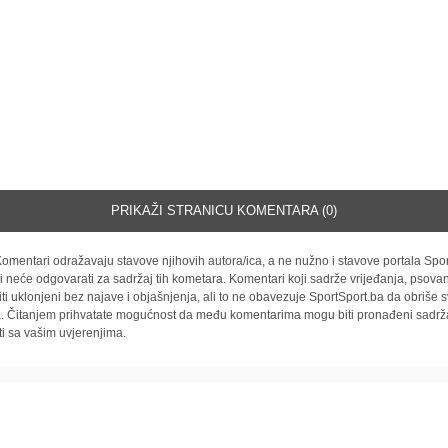
PRIKAŽI STRANICU KOMENTARA (0)
omentari odražavaju stavove njihovih autora/ica, a ne nužno i stavove portala Spor
i neće odgovarati za sadržaj tih kometara. Komentari koji sadrže vrijeđanja, psovan
iti uklonjeni bez najave i objašnjenja, ali to ne obavezuje SportSport.ba da obriše
la. Čitanjem prihvatate mogućnost da među komentarima mogu biti pronađeni sadrža
ti sa vašim uvjerenjima.