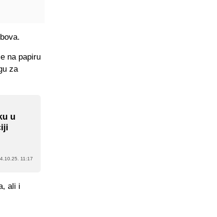
ubova.
je na papiru
igu za
ku u
iji
4.10.25. 11:17
 ali i