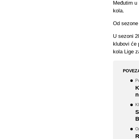
Međutim u L
kola.
Od sezone 
U sezoni 20
klubovi će 
kola Lige z
POVEZ
P
K
n
Kl
S
B
O
R