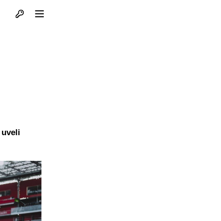
Otvori profil
Otvori meni
 uveli