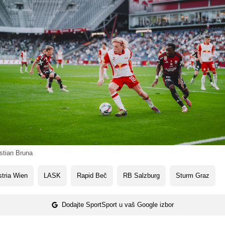
tian Bruna
tria Wien
LASK
Rapid Beč
RB Salzburg
Sturm Graz
Dodajte SportSport u vaš Google izbor