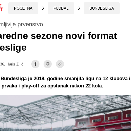
POČETNA
FUDBAL
BUNDESLIGA
mljivije prvenstvo
redne sezone novi format
eslige
:36,
Haris Zilić
 Bundesliga je 2018. godine smanjila ligu na 12 klubova i
a prvaka i play-off za opstanak nakon 22 kola.