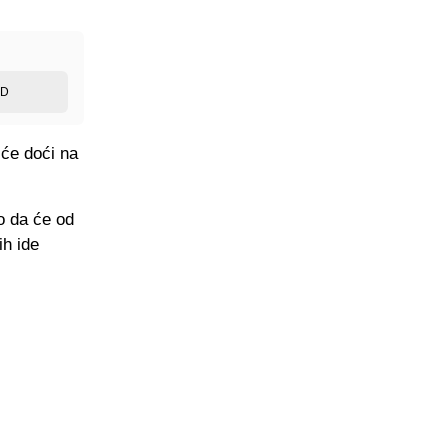
ED
 će doći na
o da će od
ih ide