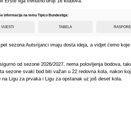
ili Erste liga trenutno broji 16 klubova.
iše informacija na temu Tipico Bundesliga:
VIJESTI
TABELA
RASPOR
pet sezona Autsrijanci imaju dosta ideja, a vidjet ćemo koje
 sigurno od sezone 2026/2027, nema polovljenja bodova, tak
a sezone svaki bod biti važan u 22 redovna kola, nakon koj
 na Ligu za prvaka i Ligu za opstanak uz još deset kola.