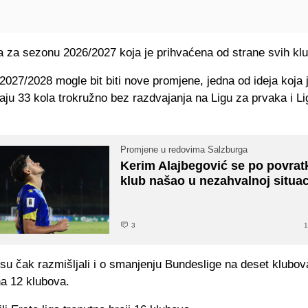
ja za sezonu 2026/2027 koja je prihvaćena od strane svih kl
027/2028 mogle bit biti nove promjene, jedna od ideja koja 
raju 33 kola trokružno bez razdvajanja na Ligu za prvaka i L
Promjene u redovima Salzburga
Kerim Alajbegović se po povrat
klub našao u nezahvalnoj situac
3
1
 su čak razmišljali i o smanjenju Bundeslige na deset klubova,
na 12 klubova.