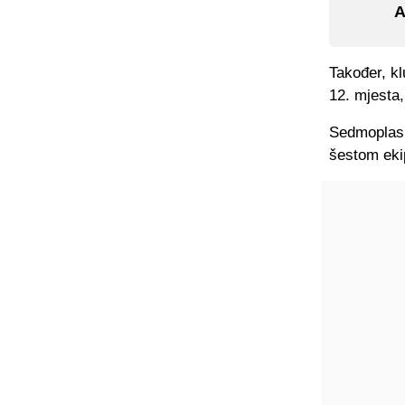
A
Također, kl
12. mjesta,
Sedmoplasir
šestom eki