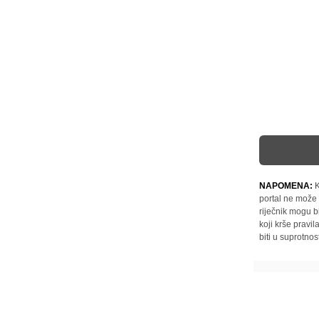
NAPOMENA:
K
portal ne može 
riječnik mogu b
koji krše pravi
biti u suprotnos