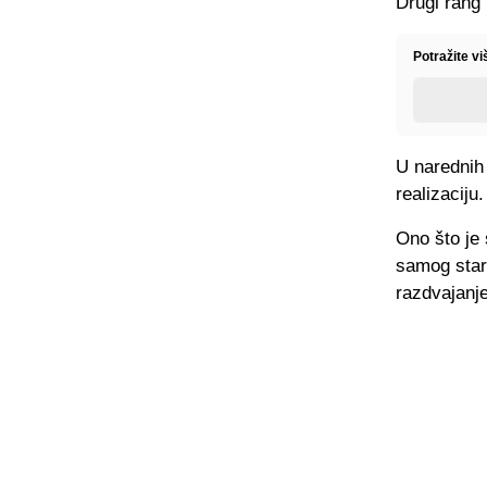
Drugi rang 
Potražite v
U narednih 
realizaciju.
Ono što je
samog start
razdvajanje