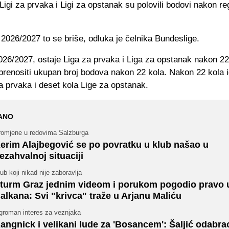
igi za prvaka i Ligi za opstanak su polovili bodovi nakon re
2026/2027 to se briše, odluka je čelnika Bundeslige.
26/2027, ostaje Liga za prvaka i Liga za opstanak nakon 22 
prenositi ukupan broj bodova nakon 22 kola. Nakon 22 kola 
a prvaka i deset kola Lige za opstanak.
ANO
romjene u redovima Salzburga
erim Alajbegović se po povratku u klub našao u
ezahvalnoj situaciji
ub koji nikad nije zaboravlja
turm Graz jednim videom i porukom pogodio pravo 
alkana: Svi "krivca" traže u Arjanu Maliću
groman interes za veznjaka
angnick i velikani lude za 'Bosancem': Šaljić odabra