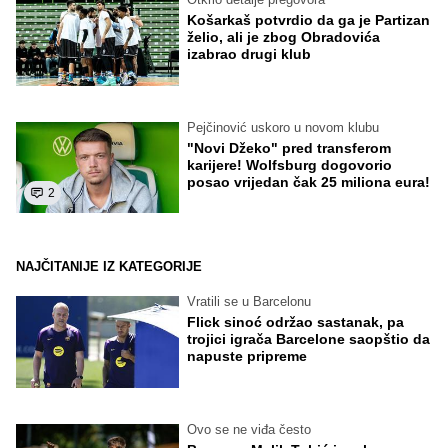
Košarkaš potvrdio da ga je Partizan
želio, ali je zbog Obradovića
izabrao drugi klub
Pejčinović uskoro u novom klubu
"Novi Džeko" pred transferom
karijere! Wolfsburg dogovorio
posao vrijedan čak 25 miliona eura!
2
NAJČITANIJE IZ KATEGORIJE
Vratili se u Barcelonu
Flick sinoć održao sastanak, pa
trojici igrača Barcelone saopštio da
napuste pripreme
Ovo se ne viđa često