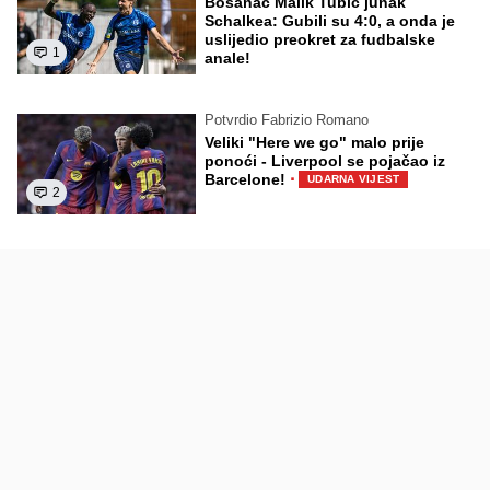
Bosanac Malik Tubić junak
Schalkea: Gubili su 4:0, a onda je
uslijedio preokret za fudbalske
1
anale!
Potvrdio Fabrizio Romano
Veliki "Here we go" malo prije
ponoći - Liverpool se pojačao iz
·
Barcelone!
UDARNA VIJEST
2