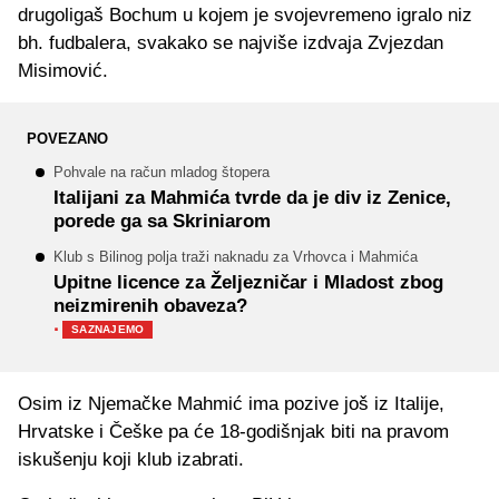
drugoligaš Bochum u kojem je svojevremeno igralo niz
bh. fudbalera, svakako se najviše izdvaja Zvjezdan
Misimović.
POVEZANO
Pohvale na račun mladog štopera
Italijani za Mahmića tvrde da je div iz Zenice,
porede ga sa Skriniarom
Klub s Bilinog polja traži naknadu za Vrhovca i Mahmića
Upitne licence za Željezničar i Mladost zbog
neizmirenih obaveza?
·
SAZNAJEMO
Osim iz Njemačke Mahmić ima pozive još iz Italije,
Hrvatske i Češke pa će 18-godišnjak biti na pravom
iskušenju koji klub izabrati.