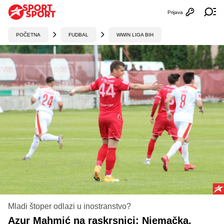
Prijava
Otvori profi
Ot
POČETNA
FUDBAL
WWIN LIGA BIH
Mladi štoper odlazi u inostranstvo?
Azur Mahmić na raskrsnici: Njemačka,