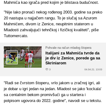
Mahmića kao igrača pred kojim je blistava budućnost.
"Nije lako pronaći nekog rođenog 2003. godine sa preko
20 nastupa u najjačem rangu. To je slučaj sa Azurom
Mahmićem, divom iz Zenice, neupitnim staterom u
Mladosti zahvaljujući tehnčkoj i fizičkoj kvaliteti", piše
Tuttomercato.
Pohvale na račun mladog štopera
Italijani za Mahmića tvrde da
je div iz Zenice, porede ga sa
Skriniarom
3
04.04.21. 13:03
"Radi se čvrstom štoperu, vrlo jakom u zračnoj igri, ali
je dobar u igri jedan na jedan. Mladost se jako 'kockala'
sa centalnim bekom promivšući ga u startera i
potpisom ugovora do 2022. godine", navodi se u tekstu.