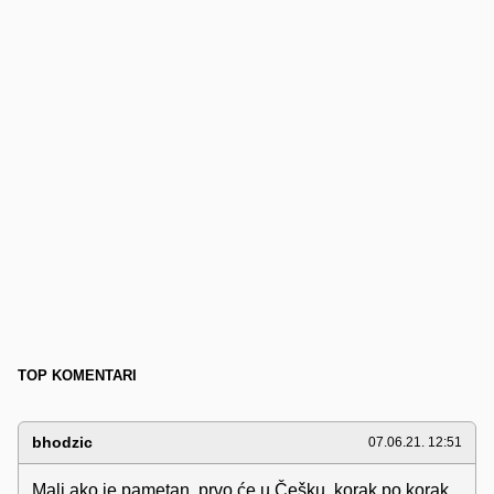
TOP KOMENTARI
bhodzic
07.06.21. 12:51
Mali ako je pametan, prvo će u Češku, korak po korak.