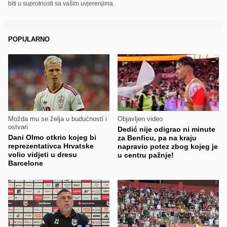
biti u suprotnosti sa vašim uvjerenjima.
POPULARNO
Možda mu se želja u budućnosti i
Objavljen video
ostvari
Dedić nije odigrao ni minute
Dani Olmo otkrio kojeg bi
za Benficu, pa na kraju
reprezentativca Hrvatske
napravio potez zbog kojeg je
volio vidjeti u dresu
u centru pažnje!
Barcelone