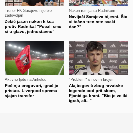
Trener FK Sarajevo nije bio
Nakon remija sa Radnikom
zadovoljan
Navijači Sarajeva bijesni: Šta
Zekić jasan nakon kiksa
vi tačno trenirate svaki
protiv Radnika! "Pucali smo
dan?"
si u glavu, jednostavno"
Aktivno ljeto na Anfieldu
"Problemi" s novim brojem
Počinju pregovori, igrač je
Alajbegović zbog hrvatske
pristao: Liverpool sprema
legende pod pritiskom,
sjajan transfer
Pjanić ga brani: "Bio je veliki
igrač, ali..."