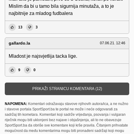
Mislim da bi u tamo bila sigurnija minutaža, a to je
najbitnije za mladog fudbalera
13
3
gallardo.la
07.06.21. 12:46
Mladost je najsvjetlija tacka lige.
9
0
PRIKAŽI STRANICU KOMENTARA (12)
NAPOMENA:
Komentari odražavaju stavove njihovih autora/ica, a ne nužno
i stavove portala SportSport.ba te portal ne može i neće odgovarati za
sadržaj tih kometara. Komentari koji sadrže vrijeđanja, psovanja i vulgaran
riječnik mogu biti uklonjeni bez najave i objašnjenja, ali to ne obavezuje
SportSport.ba da obriše sve komentare koji krše pravila. Čitanjem prihvatate
mogućnost da među komentarima mogu biti pronađeni sadržaji koji mogu