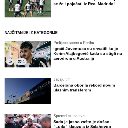
se želi pojačati iz Real Madrida!
NAJČITANIJE IZ KATEGORIJE
Prelijepe scene u Perthu
Igrači Juventusa su shvatili ko je
Kerim Alajbegović kada su stigli na
aerodrom u Australiji
1
Jačaju tim
Barcelona oborila rekord novim
ulaznim transferom
Spremni su na sve
Sada je jasno zašto je došao:
"Luda" klauzula iz Salahovog