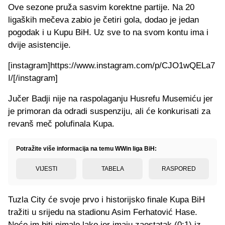
Ove sezone pruža sasvim korektne partije. Na 20
ligaških mečeva zabio je četiri gola, dodao je jedan
pogodak i u Kupu BiH. Uz sve to na svom kontu ima i
dvije asistencije.
[instagram]https://www.instagram.com/p/CJO1wQELa7
I/[/instagram]
Jučer Badji nije na raspolaganju Husrefu Musemiću jer
je primoran da odradi suspenziju, ali će konkurisati za
revanš meč polufinala Kupa.
Potražite više informacija na temu WWin liga BiH:
VIJESTI
TABELA
RASPORED
Tuzla City će svoje prvo i historijsko finale Kupa BiH
tražiti u srijedu na stadionu Asim Ferhatović Hase.
Neće im biti nimalo lako jer imaju zaostatak (0:1) iz