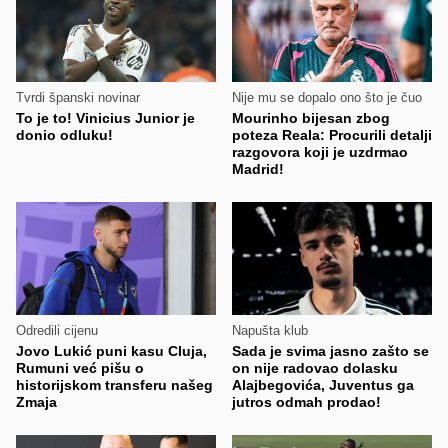
Tvrdi španski novinar
Nije mu se dopalo ono što je čuo
To je to! Vinicius Junior je
Mourinho bijesan zbog
donio odluku!
poteza Reala: Procurili detalji
razgovora koji je uzdrmao
Madrid!
Odredili cijenu
Napušta klub
Jovo Lukić puni kasu Cluja,
Sada je svima jasno zašto se
Rumuni već pišu o
on nije radovao dolasku
historijskom transferu našeg
Alajbegovića, Juventus ga
Zmaja
jutros odmah prodao!