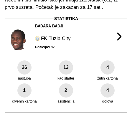
prvo susreta. Početak je zakazan za 17 sati.
STATISTIKA
BADARA BADJI
FK Tuzla City
Pozicija:
FW
26
13
4
nastupa
kao starter
žutih kartona
1
2
4
crvenih kartona
asistencija
golova