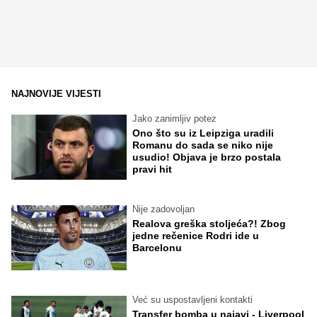
NAJNOVIJE VIJESTI
Jako zanimljiv potez
Ono što su iz Leipziga uradili
Romanu do sada se niko nije
usudio! Objava je brzo postala
pravi hit
Nije zadovoljan
Realova greška stoljeća?! Zbog
jedne rečenice Rodri ide u
Barcelonu
Već su uspostavljeni kontakti
Transfer bomba u najavi - Liverpool