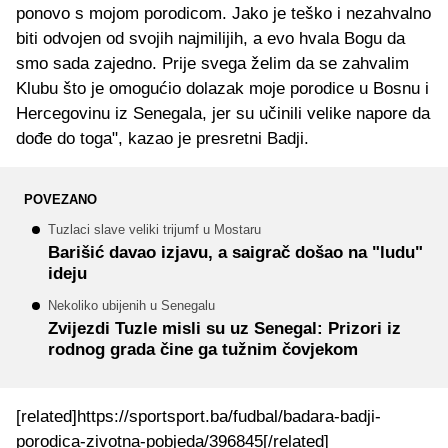
ponovo s mojom porodicom. Jako je teško i nezahvalno
biti odvojen od svojih najmilijih, a evo hvala Bogu da
smo sada zajedno. Prije svega želim da se zahvalim
Klubu što je omogućio dolazak moje porodice u Bosnu i
Hercegovinu iz Senegala, jer su učinili velike napore da
dođe do toga", kazao je presretni Badji.
POVEZANO
Tuzlaci slave veliki trijumf u Mostaru
Barišić davao izjavu, a saigrač došao na "ludu"
ideju
Nekoliko ubijenih u Senegalu
Zvijezdi Tuzle misli su uz Senegal: Prizori iz
rodnog grada čine ga tužnim čovjekom
[related]https://sportsport.ba/fudbal/badara-badji-
porodica-zivotna-pobjeda/396845[/related]