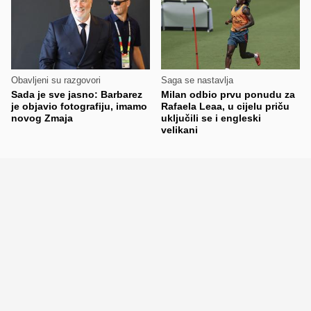
Obavljeni su razgovori
Saga se nastavlja
Sada je sve jasno: Barbarez
Milan odbio prvu ponudu za
je objavio fotografiju, imamo
Rafaela Leaa, u cijelu priču
novog Zmaja
uključili se i engleski
velikani