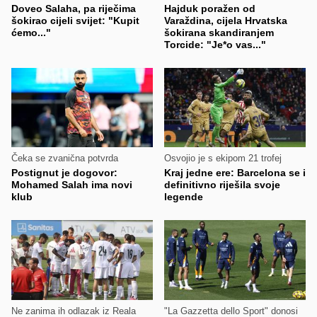
Doveo Salaha, pa riječima
Hajduk poražen od
šokirao cijeli svijet: "Kupit
Varaždina, cijela Hrvatska
ćemo..."
šokirana skandiranjem
Torcide: "Je*o vas..."
Čeka se zvanična potvrda
Osvojio je s ekipom 21 trofej
Postignut je dogovor:
Kraj jedne ere: Barcelona se i
Mohamed Salah ima novi
definitivno riješila svoje
klub
legende
Ne zanima ih odlazak iz Reala
"La Gazzetta dello Sport" donosi