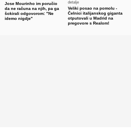
detalje
Jose Mourinho im poručio
Veliki posao na pomolu -
da ne računa na njih, pa ga
Čelnici italijanskog giganta
šokirali odgovorom: "Ne
otputovali u Madrid na
idemo nigdje"
pregovore s Realom!