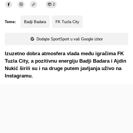
2
Teme:
Badji Badara
FK Tuzla City
Dodajte SportSport u vaš Google izbor
Izuzetno dobra atmosfera vlada među igračima FK
Tuzla City, a pozitivnu energiju Badji Badara i Ajdin
Nukić širili su i na druge putem javljanja uživo na
Instagramu.