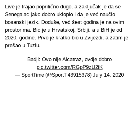
Live je trajao poprilično dugo, a zaključak je da se
Senegalac jako dobro uklopio i da je već naučio
bosanski jezik. Doduše, već šest godina je na ovim
prostorima. Bio je u Hrvatskoj, Srbiji, a u BiH je od
2020. godine, Prvo je kratko bio u Zvijezdi, a zatim je
prešao u Tuzlu.
Badji: Ovo nije Alcatraz, ovdje dobro
pic.twitter.com/RGpP9zU2iK
July 14, 2020
— SportTime (@SportTi43915378)