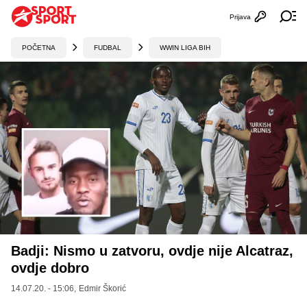
Prijava
Otvori profi
Ot
POČETNA
FUDBAL
WWIN LIGA BIH
Badji: Nismo u zatvoru, ovdje nije Alcatraz,
ovdje dobro
14.07.20. - 15:06,
Edmir Škorić