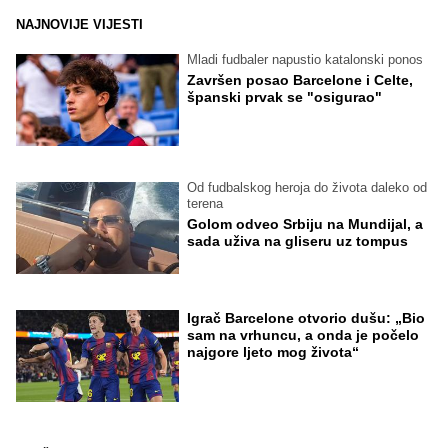
NAJNOVIJE VIJESTI
Mladi fudbaler napustio katalonski ponos
Završen posao Barcelone i Celte,
španski prvak se "osigurao"
Od fudbalskog heroja do života daleko od
terena
Golom odveo Srbiju na Mundijal, a
sada uživa na gliseru uz tompus
Igrač Barcelone otvorio dušu: „Bio
sam na vrhuncu, a onda je počelo
najgore ljeto mog života“