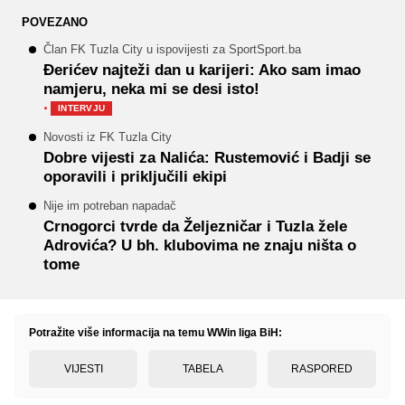
POVEZANO
Član FK Tuzla City u ispovijesti za SportSport.ba
Đerićev najteži dan u karijeri: Ako sam imao
namjeru, neka mi se desi isto!
·
INTERVJU
Novosti iz FK Tuzla City
Dobre vijesti za Nalića: Rustemović i Badji se
oporavili i priključili ekipi
Nije im potreban napadač
Crnogorci tvrde da Željezničar i Tuzla žele
Adrovića? U bh. klubovima ne znaju ništa o
tome
Potražite više informacija na temu WWin liga BiH:
VIJESTI
TABELA
RASPORED