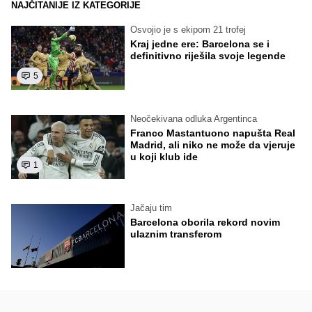
NAJČITANIJE IZ KATEGORIJE
Osvojio je s ekipom 21 trofej
Kraj jedne ere: Barcelona se i
definitivno riješila svoje legende
5
Neočekivana odluka Argentinca
Franco Mastantuono napušta Real
Madrid, ali niko ne može da vjeruje
u koji klub ide
1
Jačaju tim
Barcelona oborila rekord novim
ulaznim transferom