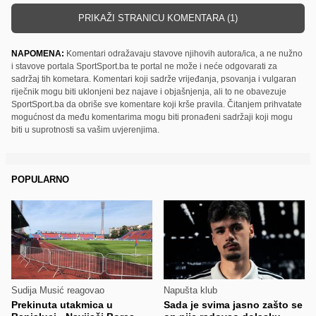
PRIKAŽI STRANICU KOMENTARA (1)
NAPOMENA:
Komentari odražavaju stavove njihovih autora/ica, a ne nužno
i stavove portala SportSport.ba te portal ne može i neće odgovarati za
sadržaj tih kometara. Komentari koji sadrže vrijeđanja, psovanja i vulgaran
riječnik mogu biti uklonjeni bez najave i objašnjenja, ali to ne obavezuje
SportSport.ba da obriše sve komentare koji krše pravila. Čitanjem prihvatate
mogućnost da među komentarima mogu biti pronađeni sadržaji koji mogu
biti u suprotnosti sa vašim uvjerenjima.
POPULARNO
Sudija Musić reagovao
Napušta klub
Prekinuta utakmica u
Sada je svima jasno zašto se