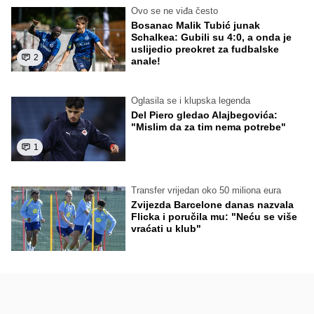
Ovo se ne viđa često
Bosanac Malik Tubić junak
Schalkea: Gubili su 4:0, a onda je
uslijedio preokret za fudbalske
2
anale!
Oglasila se i klupska legenda
Del Piero gledao Alajbegovića:
"Mislim da za tim nema potrebe"
1
Transfer vrijedan oko 50 miliona eura
Zvijezda Barcelone danas nazvala
Flicka i poručila mu: "Neću se više
vraćati u klub"