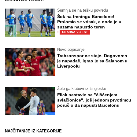
Sumnja se na tešku povredu
Šok na treningu Barcelone!
Prolomio se vrisak, a onda je u
suzama napustio teren
·
UDARNA VIJEST
Novo pojačanje
Trabzonspor ne staje: Dogovoren
je napadač, igrao je sa Salahom u
Liverpoolu
Žele ga klubovi iz Engleske
Flick nastavio sa "čišćenjem
svlačionice", još jednom prvotimcu
poručio da napusti Barcelonu
NAJČITANIJE IZ KATEGORIJE