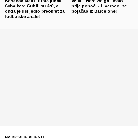
Bosanac Malik Tubić junak
Veliki "Here we go" malo
Schalkea: Gubili su 4:0, a
prije ponoći - Liverpool se
onda je uslijedio preokret za
pojačao iz Barcelone!
fudbalske anale!
NAJNOVIJE VIJESTI