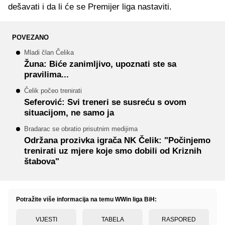
dešavati i da li će se Premijer liga nastaviti.
POVEZANO
Mladi član Čelika
Žuna: Biće zanimljivo, upoznati ste sa
pravilima...
Čelik počeo trenirati
Seferović: Svi treneri se susreću s ovom
situacijom, ne samo ja
Bradarac se obratio prisutnim medijima
Održana prozivka igrača NK Čelik: "Počinjemo
trenirati uz mjere koje smo dobili od Kriznih
štabova"
Potražite više informacija na temu WWin liga BiH:
VIJESTI
TABELA
RASPORED