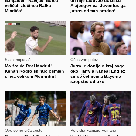
Banjaluci - Navijači Borca
on nije radovao dolasku
veličali zločinca Ratka
Alajbegovića, Juventus ga
Mladića!
jutros odmah prodao!
Sjajni napadač
Očekivan potez
Ma šta će Real Madrid!
Jutro je donijelo kraj sage
Kenan Kodro skinuo osmjeh
oko Harryja Kanea! Englez
s lica velikom Mourinhu!
sinoć čelnicima Bayerna
saopštio odluku
Ovo se ne viđa često
Potvrdio Fabrizio Romano