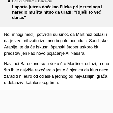
Gorući problem u Barceloni
Laporta jutros dočekao Flicka prije treninga i
naredio mu šta hitno da uradi: "Riješi to već
danas"
No, mnogi mediji potvrdili su sinoć da Martinez odlazi i
da je već prihvatio iznimno bogatu ponudu iz Saudijske
Arabije, te da će iskusni španski štoper uskoro biti
predstavljen kao novo pojačanje Al Nassra.
Navijači Barcelone su u šoku što Martinez odlazi, a ono
što ih je najviše razočaralo jeste činjenica da klub neće
zaraditi ni euro od odlaska jednog od najvažnijih igrača
u defanzivi katalonskog tima.