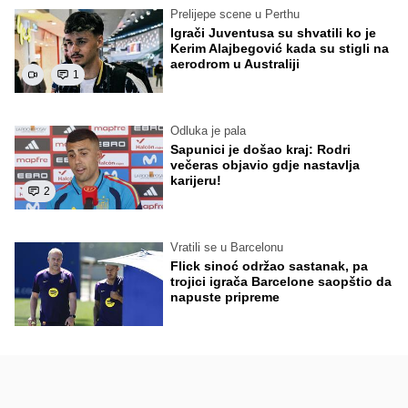
Prelijepe scene u Perthu
Igrači Juventusa su shvatili ko je
Kerim Alajbegović kada su stigli na
aerodrom u Australiji
1
Odluka je pala
Sapunici je došao kraj: Rodri
večeras objavio gdje nastavlja
karijeru!
2
Vratili se u Barcelonu
Flick sinoć održao sastanak, pa
trojici igrača Barcelone saopštio da
napuste pripreme