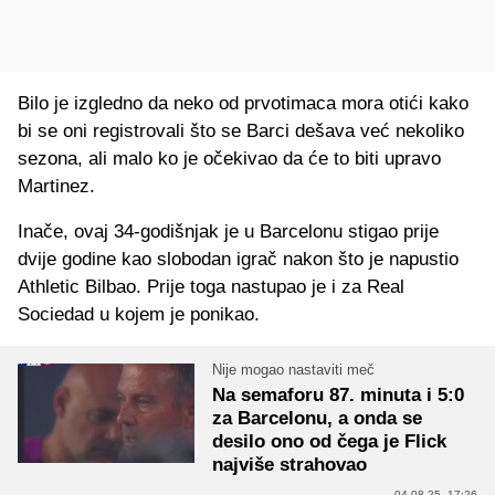
Bilo je izgledno da neko od prvotimaca mora otići kako
bi se oni registrovali što se Barci dešava već nekoliko
sezona, ali malo ko je očekivao da će to biti upravo
Martinez.
Inače, ovaj 34-godišnjak je u Barcelonu stigao prije
dvije godine kao slobodan igrač nakon što je napustio
Athletic Bilbao. Prije toga nastupao je i za Real
Sociedad u kojem je ponikao.
Nije mogao nastaviti meč
Na semaforu 87. minuta i 5:0
za Barcelonu, a onda se
desilo ono od čega je Flick
najviše strahovao
04.08.25. 17:26