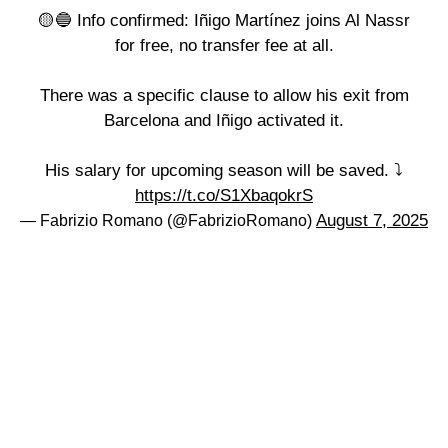
🟡🔵 Info confirmed: Iñigo Martínez joins Al Nassr
for free, no transfer fee at all.
There was a specific clause to allow his exit from
Barcelona and Iñigo activated it.
His salary for upcoming season will be saved. ⤵️
https://t.co/S1XbaqokrS
August 7, 2025
— Fabrizio Romano (@FabrizioRomano)