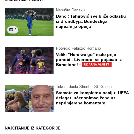
Napušta Dansku
Danci: Tahirović sve bliže odlasku
iz Brondbyja, Bundesliga
najrealnija opcija
2
Potvrdio Fabrizio Romano
Veliki "Here we go" malo prije
ponoći - Liverpool se pojačao iz
·
Barcelone!
UDARNA VIJEST
Tokom duela Sheriff - St. Gallen
Sramota za kompletnu naciju: UEFA
delegat jučer snimao žene uz
neprimjerene komentare
NAJČITANIJE IZ KATEGORIJE