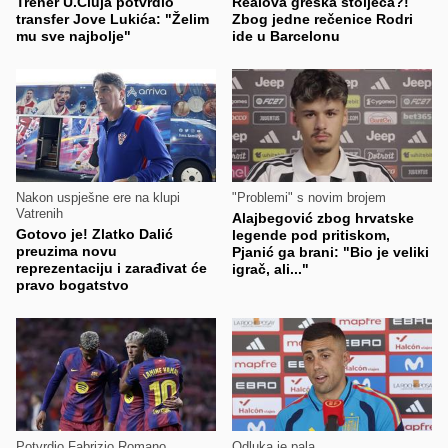
Trener U.Cluja potvrdio
Realova greška stoljeća?!
transfer Jove Lukića: "Želim
Zbog jedne rečenice Rodri
mu sve najbolje"
ide u Barcelonu
Nakon uspješne ere na klupi
"Problemi" s novim brojem
Vatrenih
Alajbegović zbog hrvatske
Gotovo je! Zlatko Dalić
legende pod pritiskom,
preuzima novu
Pjanić ga brani: "Bio je veliki
reprezentaciju i zarađivat će
igrač, ali..."
pravo bogatstvo
Potvrdio Fabrizio Romano
Odluka je pala