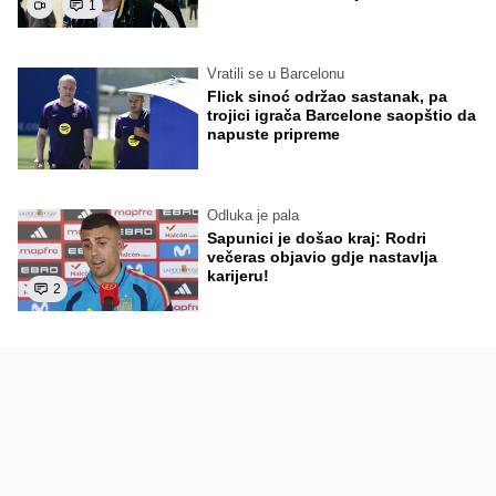
1
Vratili se u Barcelonu
Flick sinoć održao sastanak, pa
trojici igrača Barcelone saopštio da
napuste pripreme
Odluka je pala
Sapunici je došao kraj: Rodri
večeras objavio gdje nastavlja
karijeru!
2