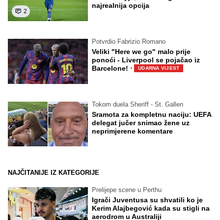
najrealnija opcija
2
Potvrdio Fabrizio Romano
Veliki "Here we go" malo prije
ponoći - Liverpool se pojačao iz
·
Barcelone!
UDARNA VIJEST
Tokom duela Sheriff - St. Gallen
Sramota za kompletnu naciju: UEFA
delegat jučer snimao žene uz
neprimjerene komentare
NAJČITANIJE IZ KATEGORIJE
Prelijepe scene u Perthu
Igrači Juventusa su shvatili ko je
Kerim Alajbegović kada su stigli na
aerodrom u Australiji