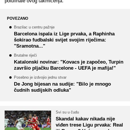
polufinale ovog takmičenja.
POVEZANO
Brazilac u centru pažnje
Barcelona ispala iz Lige prvaka, a Raphinha
šokirao fudbalski svijet svojim riječima:
"Sramotna..."
Brutalne riječi
Katalonski novinar: "Kovacs je započeo, Turpin
završio pljačku Barcelone - UEFA je mafija!"
Posebno je izdvojio jednu stvar
De Jong bijesan na sudije: "Bilo je mnogo
čudnih sudijskih odluka"
Svi su u čudu
Skandal kakav nikada nije
viđen trese Ligu prvaka: Real