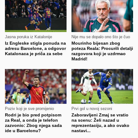
Jasna poruka iz Katalonije
Nije mu se dopalo ono što je čuo
Iz Engleske stigla ponuda na
Mourinho bijesan zbog
adresu Barcelone, a odgovor
poteza Reala: Procurili detalji
Katalonaca je priča za sebe
razgovora koji je uzdrmao
Madrid!
Poziv koji je sve promijenio
Prvi gol u novoj sezoni
Rodri je bio pred potpisom
Zaboravljeni Zmaj se vratio
za Real, a onda je telefon
na scenu: Želi nazad u
zazvonio: Zbog njega sada
reprezentaciju, a ako ovako
ide u Barcelonu?
nastavi...