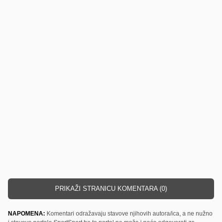
PRIKAŽI STRANICU KOMENTARA (0)
NAPOMENA:
Komentari odražavaju stavove njihovih autora/ica, a ne nužno