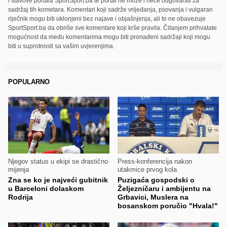
i stavove portala SportSport.ba te portal ne može i neće odgovarati za
sadržaj tih kometara. Komentari koji sadrže vrijeđanja, psovanja i vulgaran
riječnik mogu biti uklonjeni bez najave i objašnjenja, ali to ne obavezuje
SportSport.ba da obriše sve komentare koji krše pravila. Čitanjem prihvatate
mogućnost da među komentarima mogu biti pronađeni sadržaji koji mogu
biti u suprotnosti sa vašim uvjerenjima.
POPULARNO
Njegov status u ekipi se drastično
Press-konferencija nakon
mijenja
utakmice prvog kola
Zna se ko je najveći gubitnik
Puzigaća gospodski o
u Barceloni dolaskom
Željezničaru i ambijentu na
Rodrija
Grbavici, Muslera na
bosanskom poručio "Hvala!"