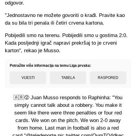
odgovor.
"Jednostavno ne možete govoriti o krađi. Pravite kao
da su bila tri penala ili četiri crvena kartona.
Pobijedili smo na terenu. Pobijedili smo u gostima 2:0.
Kada posljednji igrač napravi prekršaj to je crveni
karton", rekao je Musso.
Potražite više informacija na temu Liga prvaka:
VIJESTI
TABELA
RASPORED
🇦🇷😡 Juan Musso responds to Raphinha: "You
simply cannot talk about a robbery. You make it
seem like there were three penalties or four red
cards. We won on the pitch. We won 2-0 away
from home. Last man in football is also a red
card."
@teledeporte
pic.twitter.com/QvmTO4dkec