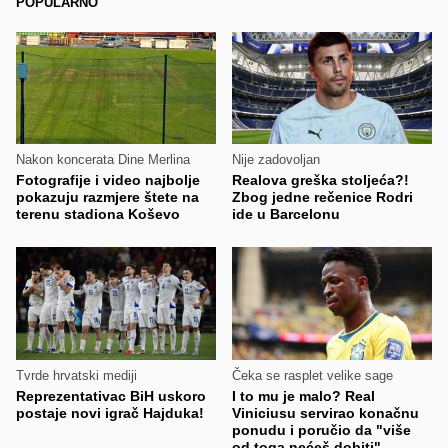
POPULARNO
Nakon koncerata Dine Merlina
Nije zadovoljan
Fotografije i video najbolje
Realova greška stoljeća?!
pokazuju razmjere štete na
Zbog jedne rečenice Rodri
terenu stadiona Koševo
ide u Barcelonu
Tvrde hrvatski mediji
Čeka se rasplet velike sage
Reprezentativac BiH uskoro
I to mu je malo? Real
postaje novi igrač Hajduka!
Viniciusu servirao konačnu
ponudu i poručio da "više
od toga nećeš dobiti"