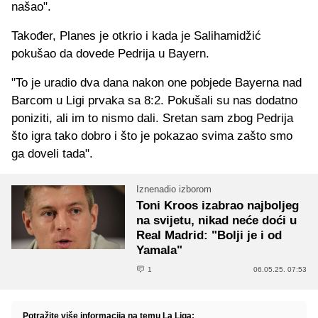
našao".
Također, Planes je otkrio i kada je Salihamidžić
pokušao da dovede Pedrija u Bayern.
"To je uradio dva dana nakon one pobjede Bayerna nad
Barcom u Ligi prvaka sa 8:2. Pokušali su nas dodatno
poniziti, ali im to nismo dali. Sretan sam zbog Pedrija
što igra tako dobro i što je pokazao svima zašto smo
ga doveli tada".
Iznenadio izborom
Toni Kroos izabrao najboljeg
na svijetu, nikad neće doći u
Real Madrid: "Bolji je i od
Yamala"
1
06.05.25. 07:53
Potražite više informacija na temu La Liga: