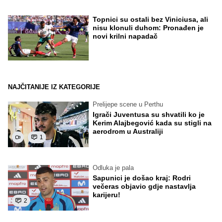
Topnici su ostali bez Viniciusa, ali
nisu klonuli duhom: Pronađen je
novi krilni napadač
NAJČITANIJE IZ KATEGORIJE
Prelijepe scene u Perthu
Igrači Juventusa su shvatili ko je
Kerim Alajbegović kada su stigli na
aerodrom u Australiji
1
Odluka je pala
Sapunici je došao kraj: Rodri
večeras objavio gdje nastavlja
karijeru!
2