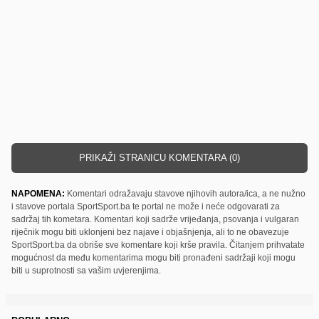
PRIKAŽI STRANICU KOMENTARA (0)
NAPOMENA:
Komentari odražavaju stavove njihovih autora/ica, a ne nužno
i stavove portala SportSport.ba te portal ne može i neće odgovarati za
sadržaj tih kometara. Komentari koji sadrže vrijeđanja, psovanja i vulgaran
riječnik mogu biti uklonjeni bez najave i objašnjenja, ali to ne obavezuje
SportSport.ba da obriše sve komentare koji krše pravila. Čitanjem prihvatate
mogućnost da među komentarima mogu biti pronađeni sadržaji koji mogu
biti u suprotnosti sa vašim uvjerenjima.