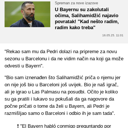
Spreman za nove izazove
U Bayernu su zakolutali
očima, Salihamidžić najavio
povratak! "Kad nešto radim,
radim kako treba"
16.05.25. 11:01
"Rekao sam mu da Pedri dolazi na pripreme za novu
sezonu u Barcelonu i da ne vidim način na koji ga može
odvesti u Bayern".
"Bio sam iznenađen što Salihamidžić priča o njemu jer
on nije još bio u Barceloni još uvijek. Bio je naš igrač,
ali je igrao u Las Palmasu na posudbi. Očito je koliko
su ga pratili i lukavo su pokušali da ga nagovore da
počne pričati o tome da želi u Bayern, ali Pedri je
razmišljao samo o Barceloni i odbio ih je sam tada".
❗️ "El Bayern habló conmigo preguntando por