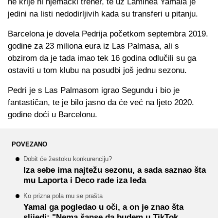
ne krije ni njemački trener, te uz Laminea Yamala je
jedini na listi nedodirljivih kada su transferi u pitanju.
Barcelona je dovela Pedrija početkom septembra 2019.
godine za 23 miliona eura iz Las Palmasa, ali s
obzirom da je tada imao tek 16 godina odlučili su ga
ostaviti u tom klubu na posudbi još jednu sezonu.
Pedri je s Las Palmasom igrao Segundu i bio je
fantastičan, te je bilo jasno da će već na ljeto 2020.
godine doći u Barcelonu.
POVEZANO
Dobit će žestoku konkurenciju?
Iza sebe ima najtežu sezonu, a sada saznao šta
mu Laporta i Deco rade iza leđa
Ko prizna pola mu se prašta
Yamal ga pogledao u oči, a on je znao šta
slijedi: "Nema šanse da budem u TikTok