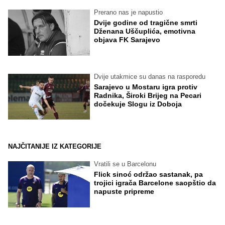
Prerano nas je napustio
Dvije godine od tragične smrti
Dženana Uščuplića, emotivna
objava FK Sarajevo
Dvije utakmice su danas na rasporedu
Sarajevo u Mostaru igra protiv
Radnika, Široki Brijeg na Pecari
dočekuje Slogu iz Doboja
NAJČITANIJE IZ KATEGORIJE
Vratili se u Barcelonu
Flick sinoć održao sastanak, pa
trojici igrača Barcelone saopštio da
napuste pripreme