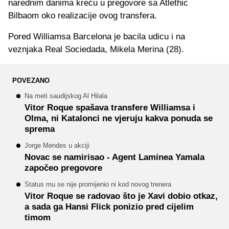
narednim danima kreću u pregovore sa Atlethic
Bilbaom oko realizacije ovog transfera.
Pored Williamsa Barcelona je bacila udicu i na
veznjaka Real Sociedada, Mikela Merina (28).
POVEZANO
Na meti saudijskog Al Hilala
Vitor Roque spašava transfere Williamsa i
Olma, ni Katalonci ne vjeruju kakva ponuda se
sprema
Jorge Mendes u akciji
Novac se namirisao - Agent Laminea Yamala
započeo pregovore
Status mu se nije promijenio ni kod novog trenera
Vitor Roque se radovao što je Xavi dobio otkaz,
a sada ga Hansi Flick ponizio pred cijelim
timom