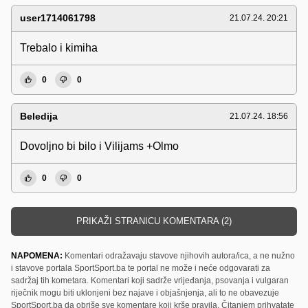
user1714061798
21.07.24. 20:21
Trebalo i kimiha
0
0
Beledija
21.07.24. 18:56
Dovoljno bi bilo i Vilijams +Olmo
0
0
PRIKAŽI STRANICU KOMENTARA (2)
NAPOMENA:
Komentari odražavaju stavove njihovih autora/ica, a ne nužno
i stavove portala SportSport.ba te portal ne može i neće odgovarati za
sadržaj tih kometara. Komentari koji sadrže vrijeđanja, psovanja i vulgaran
riječnik mogu biti uklonjeni bez najave i objašnjenja, ali to ne obavezuje
SportSport.ba da obriše sve komentare koji krše pravila. Čitanjem prihvatate