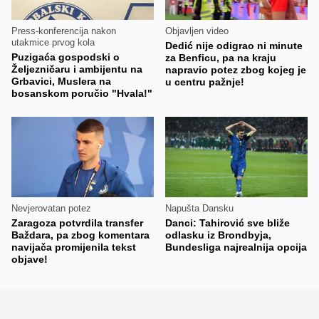
Press-konferencija nakon
Objavljen video
utakmice prvog kola
Dedić nije odigrao ni minute
Puzigaća gospodski o
za Benficu, pa na kraju
Željezničaru i ambijentu na
napravio potez zbog kojeg je
Grbavici, Muslera na
u centru pažnje!
bosanskom poručio "Hvala!"
Nevjerovatan potez
Napušta Dansku
Zaragoza potvrdila transfer
Danci: Tahirović sve bliže
Baždara, pa zbog komentara
odlasku iz Brondbyja,
navijača promijenila tekst
Bundesliga najrealnija opcija
objave!