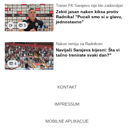
Trener FK Sarajevo nije bio zadovoljan
Zekić jasan nakon kiksa protiv
Radnika! "Pucali smo si u glavu,
jednostavno"
5
Nakon remija sa Radnikom
Navijači Sarajeva bijesni: Šta vi
tačno trenirate svaki dan?"
4
KONTAKT
IMPRESSUM
MOBILNE APLIKACIJE