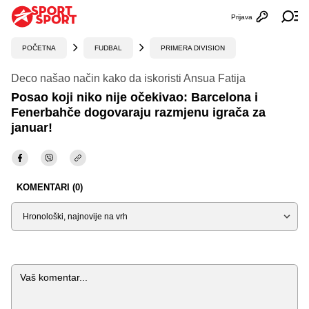
Prijava
Otvori profi
Ot
POČETNA
FUDBAL
PRIMERA DIVISION
Deco našao način kako da iskoristi Ansua Fatija
Posao koji niko nije očekivao: Barcelona i
Fenerbahče dogovaraju razmjenu igrača za
januar!
KOMENTARI (0)
Sortiraj
Komentar