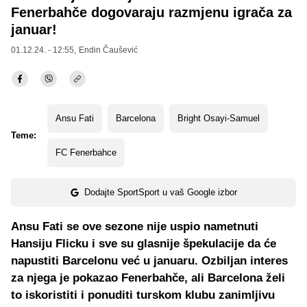
Fenerbahče dogovaraju razmjenu igrača za
januar!
01.12.24. - 12:55,
Endin Čaušević
Ansu Fati
Barcelona
Bright Osayi-Samuel
Teme:
FC Fenerbahce
Dodajte SportSport u vaš Google izbor
Ansu Fati se ove sezone nije uspio nametnuti
Hansiju Flicku i sve su glasnije špekulacije da će
napustiti Barcelonu već u januaru. Ozbiljan interes
za njega je pokazao Fenerbahče, ali Barcelona želi
to iskoristiti i ponuditi turskom klubu zanimljivu