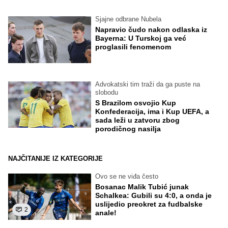
Sjajne odbrane Nubela
Napravio čudo nakon odlaska iz
Bayerna: U Turskoj ga već
proglasili fenomenom
Advokatski tim traži da ga puste na
slobodu
S Brazilom osvojio Kup
Konfederacija, ima i Kup UEFA, a
sada leži u zatvoru zbog
porodičnog nasilja
NAJČITANIJE IZ KATEGORIJE
Ovo se ne viđa često
Bosanac Malik Tubić junak
Schalkea: Gubili su 4:0, a onda je
uslijedio preokret za fudbalske
2
anale!