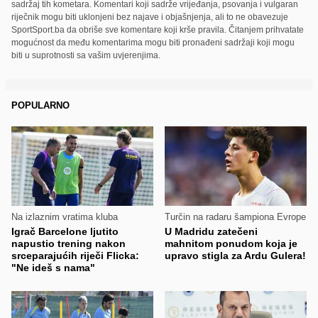
sadržaj tih kometara. Komentari koji sadrže vrijeđanja, psovanja i vulgaran
riječnik mogu biti uklonjeni bez najave i objašnjenja, ali to ne obavezuje
SportSport.ba da obriše sve komentare koji krše pravila. Čitanjem prihvatate
mogućnost da među komentarima mogu biti pronađeni sadržaji koji mogu
biti u suprotnosti sa vašim uvjerenjima.
POPULARNO
Na izlaznim vratima kluba
Turčin na radaru šampiona Evrope
Igrač Barcelone ljutito
U Madridu zatečeni
napustio trening nakon
mahnitom ponudom koja je
srceparajućih riječi Flicka:
upravo stigla za Ardu Gulera!
"Ne ideš s nama"