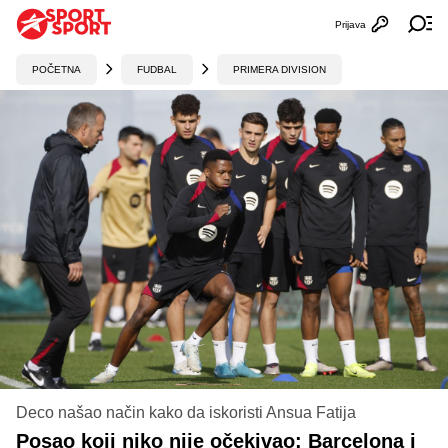
Prijava
Otvori profi
Ot
POČETNA
FUDBAL
PRIMERA DIVISION
Deco našao način kako da iskoristi Ansua Fatija
Posao koji niko nije očekivao: Barcelona i