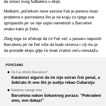
da ostavi ovog fudbalera u ekipi.
Međutim, početkom nove sezone Fati je ponovo imao
problema s povredama što je na kraju za njega sve
upropastilo jer se nije uspio nametnuti u Barceloni
onako kako je želio.
Zbog toga se očekuje da će Fati već u januaru napustiti
Barcelonu jer ne želi više da bude rezerva i cilj mu je
da pronađe ekipu gdje će imati znatno veću minutažu.
POVEZANO
Da li je oštetio Barcelonu?
Katalonci sigurni da im nije sviran čist penal, a
šokiralo ih ono što je sudija rekao Cubarsiju
Katalonci nemaju mira
Barcelona nakon šokantnog poraza: "Pokradeni
smo, evo dokazi"