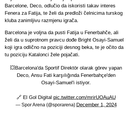
Barcelone, Deco, odlučio da iskoristi takav interes
Fenera za Fatija, te želi da predloži čelnicima turskog
kluba zanimljivu razmjenu igrača.
Barcelona je voljna da pusti Fatija u Fenerbahče, ali
želi da u suprotnom pravcu dođe Bright Osayi-Samuel
koji igra odlično na poziciji desnog beka, te je očito da
tu poziciju Katalonci žele pojačati.
💥Barcelona'da Sportif Direktör olarak görev yapan
Deco, Ansu Fati karşılığında Fenerbahçe'den
Osayi-Samuel'i istiyor.
🔗 El Gol Digital
pic.twitter.com/mrirUOAuAU
December 1, 2024
— Spor Arena (@sporarena)