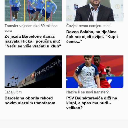
Transfer vrijedan oko 50 miliona
Čovjek nema namjeru stati
eura
Doveo Salaha, pa riječima
Zvijezda Barcelone danas
šokirao cijeli svijet: "Kupit
nazvala Flicka i poručila mu:
ćemo..."
"Neću se više vraćati u klub"
Jačaju tim
Nazire li se novi transfer?
Barcelona oborila rekord
PSV Bajraktarevića drži na
novim ulaznim transferom
klupi, a spas mu nudi -
velikan?