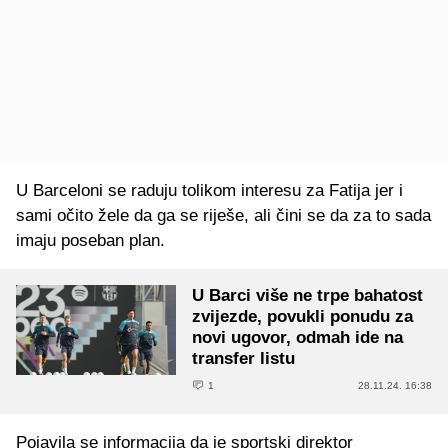
U Barceloni se raduju tolikom interesu za Fatija jer i
sami očito žele da ga se riješe, ali čini se da za to sada
imaju poseban plan.
U Barci više ne trpe bahatost
zvijezde, povukli ponudu za
novi ugovor, odmah ide na
transfer listu
1
28.11.24. 16:38
Pojavila se informacija da je sportski direktor