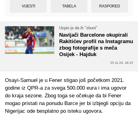
VIJESTI
TABELA
RASPORED
Uspio je da ih "zbuni"
Navijači Barcelone okupirali
Rakitićev profil na Instagramu
zbog fotografije s meča
Osijek - Hajduk
25.11.24. 18:15
Osayi-Samuel je u Fener stigao još početkom 2021.
godine iz QPR-a za svega 500.000 eura i ima ugovor
do kraja sezone. Zbog toga se očekuje da bi Fener
mogao pristati na ponudu Barce jer bi izbjegli opciju da
Nigerijac ode besplatno po isteku ugovora.