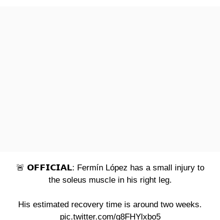
🚨 𝗢𝗙𝗙𝗜𝗖𝗜𝗔𝗟: Fermín López has a small injury to
the soleus muscle in his right leg.
His estimated recovery time is around two weeks.
pic.twitter.com/g8FHYlxbo5