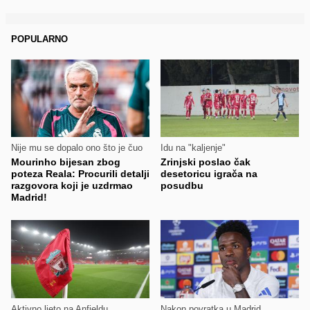
POPULARNO
Nije mu se dopalo ono što je čuo
Idu na "kaljenje"
Mourinho bijesan zbog
Zrinjski poslao čak
poteza Reala: Procurili detalji
desetoricu igrača na
razgovora koji je uzdrmao
posudbu
Madrid!
Aktivno ljeto na Anfieldu
Nakon povratka u Madrid