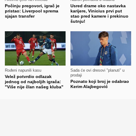
Počinju pregovori, igrač je
Usred drame oko nastavka
pristao: Liverpool sprema
karijere, Vinicius prvi put
sjajan transfer
stao pred kamere i prekinuo
šutnju!
Rođeni napunili kasu
Sada će ovi dresovi "planuti" u
prodaji
Velež potvrdio odlazak
Poznato koji broj je odabrao
jednog od najboljih igrača:
Kerim Alajbegović
"Više nije član našeg kluba"