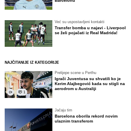
Barcelonu
Već su uspostavljeni kontakti
Transfer bomba u najavi - Liverpool
se želi pojačati iz Real Madrida!
NAJČITANIJE IZ KATEGORIJE
Prelijepe scene u Perthu
Igrači Juventusa su shvatili ko je
Kerim Alajbegović kada su stigli na
aerodrom u Australiji
1
Jačaju tim
Barcelona oborila rekord novim
ulaznim transferom