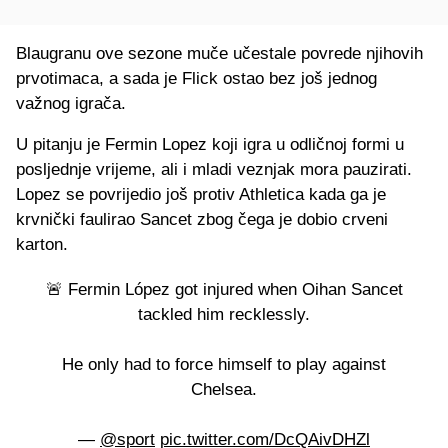
Blaugranu ove sezone muče učestale povrede njihovih
prvotimaca, a sada je Flick ostao bez još jednog
važnog igrača.
U pitanju je Fermin Lopez koji igra u odličnoj formi u
posljednje vrijeme, ali i mladi veznjak mora pauzirati.
Lopez se povrijedio još protiv Athletica kada ga je
krvnički faulirao Sancet zbog čega je dobio crveni
karton.
🚨 Fermin López got injured when Oihan Sancet
tackled him recklessly.
He only had to force himself to play against
Chelsea.
—
@sport
pic.twitter.com/DcQAivDHZl