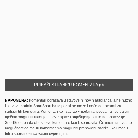
PRIKAŽI STRANICU KOMENTARA (0)
NAPOMENA:
Komentari odražavaju stavove njihovih autora/ica, a ne nužno
i stavove portala SportSport.ba te portal ne može i neće odgovarati za
sadržaj tih kometara. Komentari koji sadrže vrijeđanja, psovanja i vulgaran
riječnik mogu biti uklonjeni bez najave i objašnjenja, ali to ne obavezuje
SportSport.ba da obriše sve komentare koji krše pravila. Čitanjem prihvatate
mogućnost da među komentarima mogu biti pronađeni sadržaji koji mogu
biti u suprotnosti sa vašim uvjerenjima.