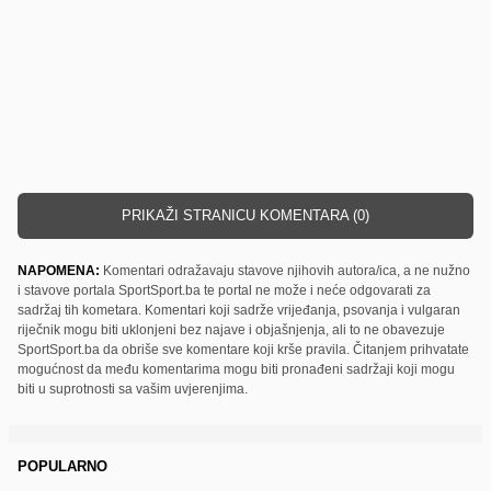
PRIKAŽI STRANICU KOMENTARA (0)
NAPOMENA:
Komentari odražavaju stavove njihovih autora/ica, a ne nužno
i stavove portala SportSport.ba te portal ne može i neće odgovarati za
sadržaj tih kometara. Komentari koji sadrže vrijeđanja, psovanja i vulgaran
riječnik mogu biti uklonjeni bez najave i objašnjenja, ali to ne obavezuje
SportSport.ba da obriše sve komentare koji krše pravila. Čitanjem prihvatate
mogućnost da među komentarima mogu biti pronađeni sadržaji koji mogu
biti u suprotnosti sa vašim uvjerenjima.
POPULARNO