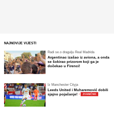
NAJNOVIJE VIJESTI
Radi se.o dragulju Real Madrida
Argentinac izašao iz aviona, a onda
se šokirao prizorom koji ga je
dočekao u Firenci!
Iz Manchester Cityja
Leeds United i Muharemović dobili
·
sjajno pojačanje!
ZVANIČNO