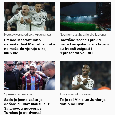
Neočekivana odluka Argentinca
Nevrijeme zahvatilo dio Evrope
Franco Mastantuono
Haotične scene i prekid
napušta Real Madrid, ali niko
meča Evropske lige u kojem
ne može da vjeruje u koji
su trebali zaigrati i
klub ide
reprezentativci BiH
Spremni su na sve
Tvrdi španski novinar
Sada je jasno zašto je
To je to! Vinicius Junior je
došao: "Luda" klauzula iz
donio odluku!
Salahovog ugovora s
Turcima je otkrivena!