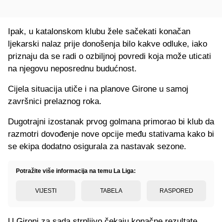
Ipak, u katalonskom klubu žele sačekati konačan
ljekarski nalaz prije donošenja bilo kakve odluke, iako
priznaju da se radi o ozbiljnoj povredi koja može uticati
na njegovu neposrednu budućnost.
Cijela situacija utiče i na planove Girone u samoj
završnici prelaznog roka.
Dugotrajni izostanak prvog golmana primorao bi klub da
razmotri dovođenje nove opcije među stativama kako bi
se ekipa dodatno osigurala za nastavak sezone.
Potražite više informacija na temu La Liga:
VIJESTI
TABELA
RASPORED
U Gironi za sada strpljivo čekaju konačne rezultate