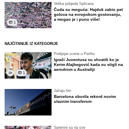
Velika pobjeda Splićana
Čuda su moguća: Hajduk zabio pet
golova na evropskom gostovanju,
a mogao je i puno više!
1
NAJČITANIJE IZ KATEGORIJE
Prelijepe scene u Perthu
Igrači Juventusa su shvatili ko je
Kerim Alajbegović kada su stigli na
aerodrom u Australiji
1
Jačaju tim
Barcelona oborila rekord novim
ulaznim transferom
Spremni su na sve