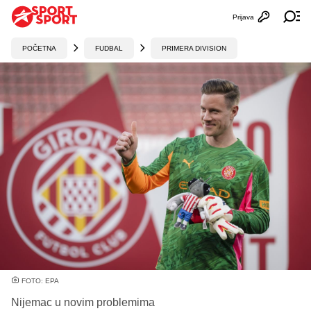
Prijava
Otvori profi
Ot
POČETNA
FUDBAL
PRIMERA DIVISION
FOTO: EPA
Nijemac u novim problemima