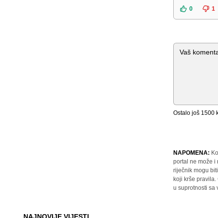
0
1
Komentar
Ostalo još
1500
k
NAPOMENA:
Ko
portal ne može i
riječnik mogu bit
koji krše pravil
u suprotnosti sa
NAJNOVIJE VIJESTI