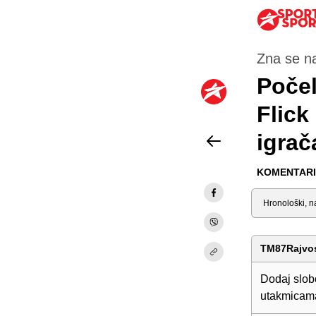
Zna se n
Počel
Flick
igrač
KOMENTARI 
Sortiraj
TM87Rajvo
Dodaj slob
utakmicam