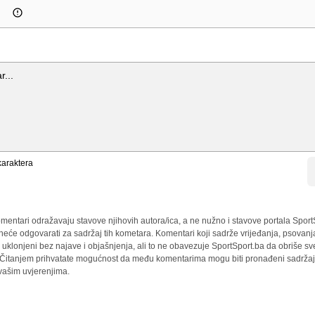
araktera
mentari odražavaju stavove njihovih autora/ica, a ne nužno i stavove portala Sport
 neće odgovarati za sadržaj tih kometara. Komentari koji sadrže vrijeđanja, psovanj
i uklonjeni bez najave i objašnjenja, ali to ne obavezuje SportSport.ba da obriše 
a. Čitanjem prihvatate mogućnost da među komentarima mogu biti pronađeni sadržaji
 vašim uvjerenjima.