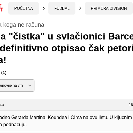
POČETNA
FUDBAL
PRIMERA DIVISION
a koga ne računa
a "čistka" u svlačionici Barc
 definitivno otpisao čak petor
a!
(1)
sa
18
odno Gerarda Martina, Koundea i Olma na ovu listu. U kljucnim
a podbacuju.