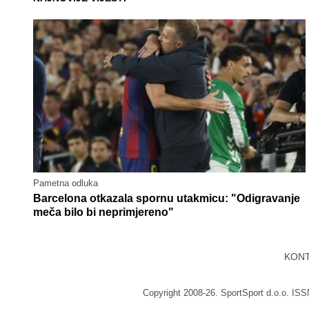
Pametna odluka
Barcelona otkazala spornu utakmicu: "Odigravanje
meča bilo bi neprimjereno"
KON
Copyright 2008-26. SportSport d.o.o. IS