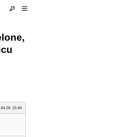
Otvori profil
Otvori meni
elone,
icu
.04.26. 15:49