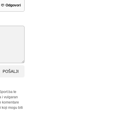
Odgovori
POŠALJI
Sport.ba te
a i vulgaran
sve komentare
 koji mogu biti