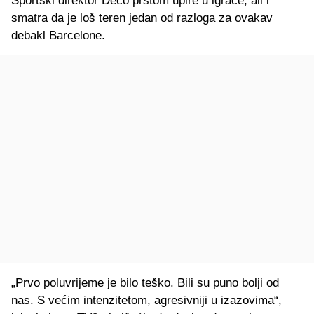
Sportski direktor Deco prstom upire u igrače, ali i
smatra da je loš teren jedan od razloga za ovakav
debakl Barcelone.
„Prvo poluvrijeme je bilo teško. Bili su puno bolji od
nas. S većim intenzitetom, agresivniji u izazovima“,