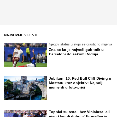
NAJNOVIJE VIJESTI
Njegov status u ekipi se drastično mijenja
Zna se ko je najveći gubitnik u
Barceloni dolaskom Rodrija
Jubilarni 10. Red Bull Cliff Diving u
Mostaru kroz objektiv: Najbolji
momenti u foto-priči
Topnici su ostali bez Viniciusa, ali
nisu klonuli duhom: Pronađen je