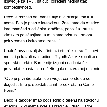
izjavio je za TV3 , ističući određeni nedostatak
kompetitivnosti.
Deco je priznao da "danas nije bilo pitanje ima li ili
nema. Bilo je pitanje intenziteta. Znali smo da Atletico
ima momčad s odličnim igračima, poboljšali su se
zimskim pojačanjima, a mi nismo pristupili prvom
poluvremenu kako smo trebali."
Unatoč nezadovoljstvu "intenzitetom" koji su Flickovi
momci pokazali na stadionu Riyadh Air Metropolitano,
sportski direktor Barce nije izgubio nadu da će
prevladati zaostatak od četiri gola u uzvratnoj utakmici:
"Ovo je prvi dio utakmice i vidjet ćemo što će se
dogoditi. Bilo je spektakularnih preokreta na Camp
Nouu."
Deco je također imao podsjetnik o terenu na stadionu
Atletica i kiksevima koje su pretrpjeli igrači Barce.