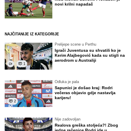
novi krilni napadač
NAJČITANIJE IZ KATEGORIJE
Prelijepe scene u Perthu
Igrači Juventusa su shvatili ko je
Kerim Alajbegović kada su stigli na
aerodrom u Australiji
1
Odluka je pala
Sapunici je došao kraj: Rodri
večeras objavio gdje nastavlja
karijeru!
2
Nije zadovoljan
Realova greška stoljeća?! Zbog
jedne rečenice Rodri ide u