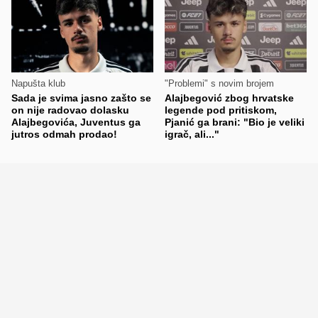
Napušta klub
"Problemi" s novim brojem
Sada je svima jasno zašto se
Alajbegović zbog hrvatske
on nije radovao dolasku
legende pod pritiskom,
Alajbegovića, Juventus ga
Pjanić ga brani: "Bio je veliki
jutros odmah prodao!
igrač, ali..."