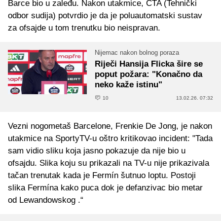
Barce bio u zaleđu. Nakon utakmice, CTA (Tehnički
odbor sudija) potvrdio je da je poluautomatski sustav
za ofsajde u tom trenutku bio neispravan.
Nijemac nakon bolnog poraza
Riječi Hansija Flicka šire se
poput požara: "Konačno da
neko kaže istinu"
10
13.02.26. 07:32
Vezni nogometaš Barcelone, Frenkie De Jong, je nakon
utakmice na SportyTV-u oštro kritikovao incident: "Tada
sam vidio sliku koja jasno pokazuje da nije bio u
ofsajdu. Slika koju su prikazali na TV-u nije prikazivala
tačan trenutak kada je Fermín šutnuo loptu. Postoji
slika Fermína kako puca dok je defanzivac bio metar
od Lewandowskog .“