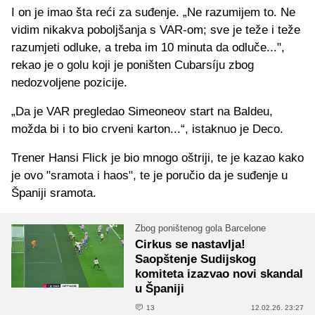
I on je imao šta reći za suđenje. „Ne razumijem to. Ne
vidim nikakva poboljšanja s VAR-om; sve je teže i teže
razumjeti odluke, a treba im 10 minuta da odluče...",
rekao je o golu koji je poništen Cubarsíju zbog
nedozvoljene pozicije.
„Da je VAR pregledao Simeoneov start na Baldeu,
možda bi i to bio crveni karton...“, istaknuo je Deco.
Trener Hansi Flick je bio mnogo oštriji, te je kazao kako
je ovo "sramota i haos", te je poručio da je suđenje u
Španiji sramota.
Zbog poništenog gola Barcelone
Cirkus se nastavlja!
Saopštenje Sudijskog
komiteta izazvao novi skandal
u Španiji
13
12.02.26. 23:27